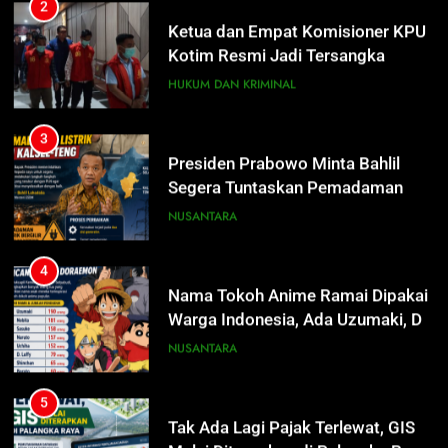
3
Presiden Prabowo Minta Bahlil
Segera Tuntaskan Pemadaman
Listrik di Kalsel-Teng
NUSANTARA
4
Nama Tokoh Anime Ramai Dipakai
Warga Indonesia, Ada Uzumaki, D.
Luffy, Shinchan, hingga Doraemon
NUSANTARA
5
Tak Ada Lagi Pajak Terlewat, GIS
Mulai Diterapkan di Palangka Raya
ECONOMY
6
Manajemen FEB UPR Cetak
5