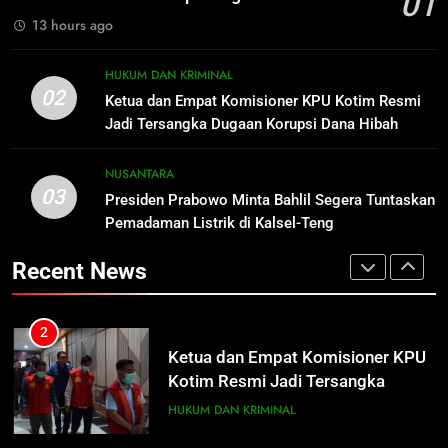
01
Meresahkan Pengendara
REGION
VIRAL
13 hours ago
2
Ketua dan Empat Komisioner KPU
1
HUKUM DAN KRIMINAL
Kotim Resmi Jadi Tersangka
Distribusi BBM Diperkuat,
02
Ketua dan Empat Komisioner KPU Kotim Resmi
Dugaan Korupsi Dana Hibah
Pertamina Targetkan Antrean di
HUKUM DAN KRIMINAL
Jadi Tersangka Dugaan Korupsi Dana Hibah
Pilkada Rp40 Miliar
SPBU Sampit Segera Terurai
ECONOMY
Pilkada Rp40 Miliar
3
NUSANTARA
03
Presiden Prabowo Minta Bahlil
Presiden Prabowo Minta Bahlil Segera Tuntaskan
2
Segera Tuntaskan Pemadaman
Pemadaman Listrik di Kalsel-Teng
Ketua dan Empat Komisioner KPU
Listrik di Kalsel-Teng
Kotim Resmi Jadi Tersangka
NUSANTARA
Recent News
Dugaan Korupsi Dana Hibah
HUKUM DAN KRIMINAL
Pilkada Rp40 Miliar
4
Nama Tokoh Anime Ramai Dipakai
3
Warga Indonesia, Ada Uzumaki, D.
Presiden Prabowo Minta Bahlil
Luffy, Shinchan, hingga Doraemon
Segera Tuntaskan Pemadaman
NUSANTARA
Listrik di Kalsel-Teng
NUSANTARA
5