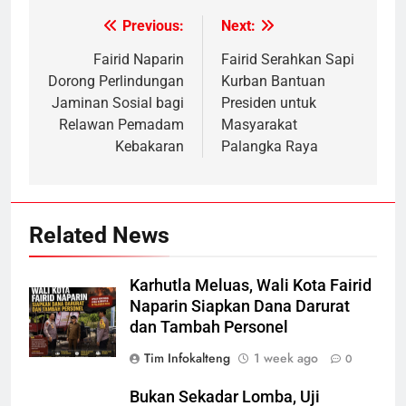
Previous:
Next:
Post
navigation
Fairid Naparin
Fairid Serahkan Sapi
Dorong Perlindungan
Kurban Bantuan
Jaminan Sosial bagi
Presiden untuk
Relawan Pemadam
Masyarakat
Kebakaran
Palangka Raya
Related News
Karhutla Meluas, Wali Kota Fairid
Naparin Siapkan Dana Darurat
dan Tambah Personel
Tim Infokalteng
1 week ago
0
Bukan Sekadar Lomba, Uji