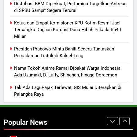
Palangka Raya, Diduga Sengaja
HUKUM DAN KRIMINAL
Distribusi BBM Diperkuat, Pertamina Targetkan Antrean
Dibakar Penghuninya
di SPBU Sampit Segera Terurai
8
Ketua dan Empat Komisioner KPU Kotim Resmi Jadi
Mantan Wakil Wali Kota Keluhkan
Tersangka Dugaan Korupsi Dana Hibah Pilkada Rp40
Badut Jalanan, Sebut Mulai
Miliar
Meresahkan Pengendara
REGION
VIRAL
Presiden Prabowo Minta Bahlil Segera Tuntaskan
Pemadaman Listrik di Kalsel-Teng
1
Distribusi BBM Diperkuat,
Nama Tokoh Anime Ramai Dipakai Warga Indonesia,
Ada Uzumaki, D. Luffy, Shinchan, hingga Doraemon
Pertamina Targetkan Antrean di
SPBU Sampit Segera Terurai
ECONOMY
Tak Ada Lagi Pajak Terlewat, GIS Mulai Diterapkan di
Palangka Raya
2
Ketua dan Empat Komisioner KPU
Kotim Resmi Jadi Tersangka
Popular News
Dugaan Korupsi Dana Hibah
HUKUM DAN KRIMINAL
Pilkada Rp40 Miliar