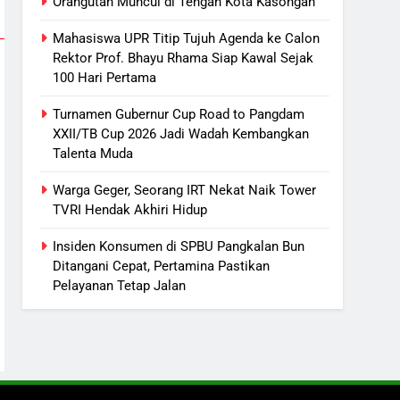
Sistem Listrik Kalselteng Masih
Orangutan Muncul di Tengah Kota Kasongan
Siaga, PLN Batasi Pasokan
Mahasiswa UPR Titip Tujuh Agenda ke Calon
Selama 7 Hari
ECONOMY
Rektor Prof. Bhayu Rhama Siap Kawal Sejak
100 Hari Pertama
7
Distribusi BBM Diperkuat,
Turnamen Gubernur Cup Road to Pangdam
Pertamina Targetkan Antrean di
XXII/TB Cup 2026 Jadi Wadah Kembangkan
SPBU Sampit Segera Terurai
ECONOMY
Talenta Muda
8
Warga Geger, Seorang IRT Nekat Naik Tower
Ketua dan Empat Komisioner
TVRI Hendak Akhiri Hidup
KPU Kotim Resmi Jadi
Insiden Konsumen di SPBU Pangkalan Bun
Tersangka Dugaan Korupsi
HUKUM DAN KRIMINAL
Ditangani Cepat, Pertamina Pastikan
Dana Hibah Pilkada Rp40 Miliar
Pelayanan Tetap Jalan
1
Orangutan Muncul di Tengah
Kota Kasongan
REGION
2