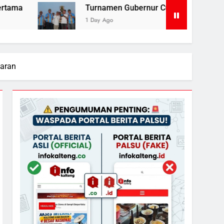
Turnamen Gubernur Cup Road to Pangdam XXII/TB Cup 2
1 Day Ago
karan