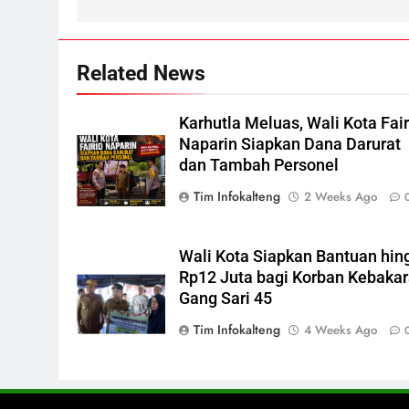
Siaga, PLN Batasi Pasokan
Selama 7 Hari
ECONOMY
Related News
7
Distribusi BBM Diperkuat,
Pertamina Targetkan Antrean d
Karhutla Meluas, Wali Kota Fair
SPBU Sampit Segera Terurai
Naparin Siapkan Dana Darurat
ECONOMY
dan Tambah Personel
8
Tim Infokalteng
2 Weeks Ago
Ketua dan Empat Komisioner
KPU Kotim Resmi Jadi
Tersangka Dugaan Korupsi
HUKUM DAN KRIMINAL
Wali Kota Siapkan Bantuan hin
Dana Hibah Pilkada Rp40 Miliar
Rp12 Juta bagi Korban Kebaka
1
Gang Sari 45
Orangutan Muncul di Tengah
Kota Kasongan
Tim Infokalteng
4 Weeks Ago
REGION
2