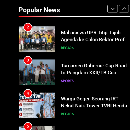
Mahasiswa UPR Titip Tujuh
Agenda ke Calon Rektor Prof.
Popular News
Bhayu Rhama Siap Kawal Sejak
REGION
100 Hari Pertama
3
Turnamen Gubernur Cup Road
to Pangdam XXII/TB Cup
2026 Jadi Wadah Kembangkan
SPORTS
Talenta Muda
4
Warga Geger, Seorang IRT
Nekat Naik Tower TVRI Hendak
Akhiri Hidup
REGION
5
Insiden Konsumen di SPBU
Pangkalan Bun Ditangani Cepat
Pertamina Pastikan Pelayanan
ECONOMY
Tetap Jalan
6