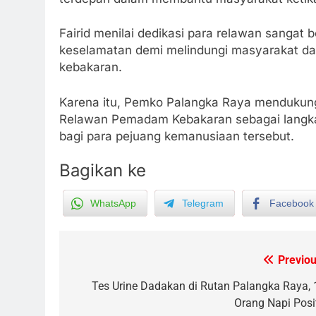
Fairid menilai dedikasi para relawan sangat 
keselamatan demi melindungi masyarakat d
kebakaran.
Karena itu, Pemko Palangka Raya mendukung
Relawan Pemadam Kebakaran sebagai langkah
bagi para pejuang kemanusiaan tersebut.
Bagikan ke
WhatsApp
Telegram
Facebook
5
Insiden Konsumen di SPBU
Pangkalan Bun Ditangani Cepat
Previou
Post
Pertamina Pastikan Pelayanan
ECONOMY
Tetap Jalan
navigation
Tes Urine Dadakan di Rutan Palangka Raya, 
6
Orang Napi Posit
Sistem Listrik Kalselteng Masi