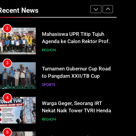
Mahasiswa UPR Titip Tujuh
Recent News
Agenda ke Calon Rektor Prof.
Bhayu Rhama Siap Kawal Sejak
REGION
100 Hari Pertama
3
Turnamen Gubernur Cup Road
to Pangdam XXII/TB Cup
2026 Jadi Wadah Kembangkan
SPORTS
Talenta Muda
4
Warga Geger, Seorang IRT
Nekat Naik Tower TVRI Hendak
Akhiri Hidup
REGION
5
Insiden Konsumen di SPBU
Pangkalan Bun Ditangani Cepat,
Pertamina Pastikan Pelayanan
ECONOMY
Tetap Jalan
6