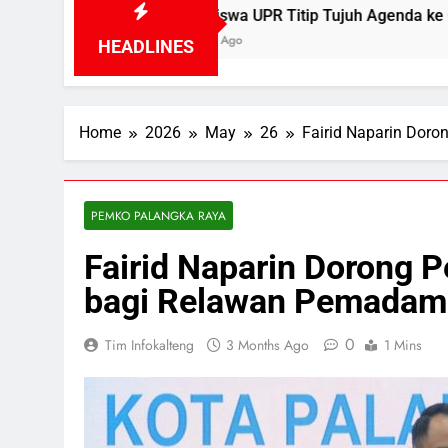
Mahasiswa UPR Titip Tujuh Agenda ke Calon Rektor Prof.
23 Hours Ago
HEADLINES
Home
2026
May
26
Fairid Naparin Dor
PEMKO PALANGKA RAYA
Fairid Naparin Dorong 
bagi Relawan Pemadam
0
Tim Infokalteng
3 Months Ago
1 Mins