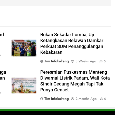
i
id
Bukan Sekadar Lomba, Uji
Ketangkasan Relawan Damkar
Perkuat SDM Penanggulangan
Kebakaran
0
Tim Infokalteng
3 Weeks Ago
0
gga
Peresmian Puskesmas Menteng
ran
Diwarnai Listrik Padam, Wali Kota
Sindir Gedung Megah Tapi Tak
Punya Genset
0
Tim Infokalteng
2 Months Ago
0