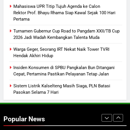
Dugaan Korupsi Dana Hibah
HUKUM DAN KRIMINAL
Mahasiswa UPR Titip Tujuh Agenda ke Calon
Pilkada Rp40 Miliar
Rektor Prof. Bhayu Rhama Siap Kawal Sejak 100 Hari
Pertama
8
Presiden Prabowo Minta Bahlil
Turnamen Gubernur Cup Road to Pangdam XXII/TB Cup
Segera Tuntaskan Pemadaman
2026 Jadi Wadah Kembangkan Talenta Muda
Listrik di Kalsel-Teng
NUSANTARA
Warga Geger, Seorang IRT Nekat Naik Tower TVRI
Hendak Akhiri Hidup
1
Mahasiswa UPR Titip Tujuh
Insiden Konsumen di SPBU Pangkalan Bun Ditangani
Cepat, Pertamina Pastikan Pelayanan Tetap Jalan
Agenda ke Calon Rektor Prof.
Bhayu Rhama Siap Kawal Sejak
REGION
Sistem Listrik Kalselteng Masih Siaga, PLN Batasi
100 Hari Pertama
Pasokan Selama 7 Hari
2
Turnamen Gubernur Cup Road to
Pangdam XXII/TB Cup 2026 Jadi
Popular News
Wadah Kembangkan Talenta Muda
SPORTS