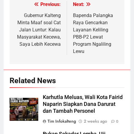
Previous:
Next:
Post
navigation
Gubernur Kalteng
Bapenda Palangka
Minta Maaf soal Cat
Raya Gencarkan
Jalan Luntur: Kalau
Layanan Keliling
Masyarakat Kecewa,
PBB-P2 Lewat
Saya Lebih Kecewa
Program Ngaliling
Lewu
Related News
Karhutla Meluas, Wali Kota Fairid
Naparin Siapkan Dana Darurat
dan Tambah Personel
Tim Infokalteng
2 weeks ago
0
Bukan Sekadar Lomba, Uji