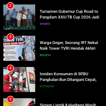
3
Warga Geger, Seorang IRT Nekat
Naik Tower TVRI Hendak Akhiri
Hidup
REGION
4
Insiden Konsumen di SPBU
Pangkalan Bun Ditangani Cepat,
Pertamina Pastikan Pelayanan
ECONOMY
Tetap Jalan
5
Sistem Listrik Kalselteng Masih
Siaga, PLN Batasi Pasokan Selama
7 Hari
ECONOMY
6
Distribusi BBM Diperkuat,