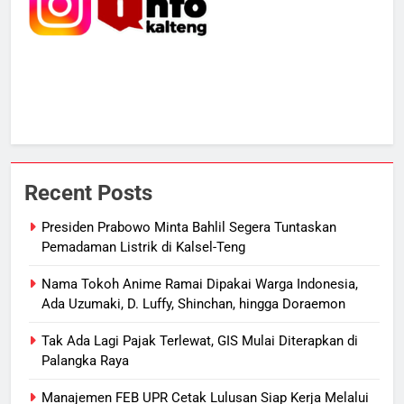
6
Mantan Wakil Wali Kota Keluhkan
Badut Jalanan, Sebut Mulai
Meresahkan Pengendara
REGION
VIRAL
7
Suara Bising Berujung Penindakan,
Polsek Rakumpit Amankan Motor
Recent Posts
Berknalpot Brong
HUKUM DAN KRIMINAL
Presiden Prabowo Minta Bahlil Segera Tuntaskan
Pemadaman Listrik di Kalsel-Teng
8
Harga Pertalite Subsidi Eceran di
Nama Tokoh Anime Ramai Dipakai Warga Indonesia,
Lamandau Masih Tembus Rp15
Ada Uzumaki, D. Luffy, Shinchan, hingga Doraemon
Ribu per Liter
REGION
Tak Ada Lagi Pajak Terlewat, GIS Mulai Diterapkan di
Palangka Raya
1
Manajemen FEB UPR Cetak Lulusan Siap Kerja Melalui
Presiden Prabowo Minta Bahlil