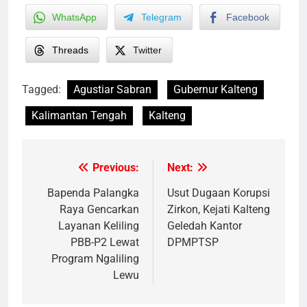
WhatsApp
Telegram
Facebook
Threads
Twitter
Tagged:
Agustiar Sabran
Gubernur Kalteng
Kalimantan Tengah
Kalteng
Previous:
Next:
Post
navigation
Bapenda Palangka
Usut Dugaan Korupsi
Raya Gencarkan
Zirkon, Kejati Kalteng
Layanan Keliling
Geledah Kantor
PBB-P2 Lewat
DPMPTSP
Program Ngaliling
Lewu