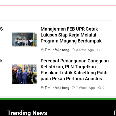
IS
Manajemen FEB UPR Cetak
Lulusan Siap Kerja Melalui
Program Magang Berdampak
Tim Infokalteng
3 Days Ago
0
ik
Percepat Penanganan Gangguan
Kelistrikan, PLN Targetkan
Pasokan Listrik Kalselteng Pulih
pada Pekan Pertama Agustus
t
Tim Infokalteng
1 Week Ago
0
Trending News