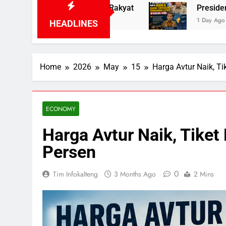
Rakyat
Presiden Prabowo Minta Bahlil Segera
1 Day Ago
HEADLINES
Home
2026
May
15
Harga Avtur Naik, Ti
ECONOMY
Harga Avtur Naik, Tiket
Persen
0
Tim Infokalteng
3 Months Ago
2 Mins