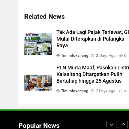
Dibakar Penghuninya
7
Related News
Mantan Wakil Wali Kota
Keluhkan Badut Jalanan, Sebut
Mulai Meresahkan Pengendara
REGION
VIRAL
Tak Ada Lagi Pajak Terlewat, G
Mulai Diterapkan di Palangka
8
Raya
Suara Bising Berujung
Tim Infokalteng
2 Days Ago
0
Penindakan, Polsek Rakumpit
Amankan Motor Berknalpot
HUKUM DAN KRIMINAL
PLN Minta Maaf, Pasokan Listr
Brong
Kalselteng Ditargetkan Pulih
1
Bertahap hingga 25 Agustus
Judul: Pemprov Kalteng
Didorong Bantu Proses
Tim Infokalteng
7 Days Ago
0
Legalitas Pertambangan Rakya
DPRD KALTENG
2
Presiden Prabowo Minta Bahlil
Segera Tuntaskan Pemadaman
Popular News