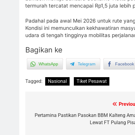
termurah tercatat mencapai Rp1,5 juta lebih
Padahal pada awal Mei 2026 untuk rute yang 
Kondisi ini memunculkan kekhawatiran masya
udara di tengah tingginya mobilitas perjalana
Bagikan ke
WhatsApp
Telegram
Facebook
5
Tagged:
Nasional
Tiket Pesawat
Manajemen FEB UPR Cetak
Lulusan Siap Kerja Melalui
Program Magang Berdampak
ECONOMY
Previou
Post
6
navigation
Pertamina Pastikan Pasokan BBM Kalteng Am
Kebakaran Hebat Ludeskan
Lewat FT Pulang Pis
Permukiman di Pasar Besar
Palangka Raya, Diduga Sengaja
HUKUM DAN KRIMINAL