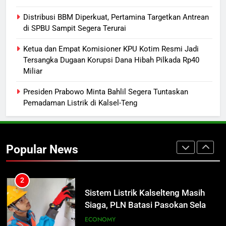
Lulusan Siap Kerja Melalui
Distribusi BBM Diperkuat, Pertamina Targetkan Antrean
Program Magang Berdampak
ECONOMY
di SPBU Sampit Segera Terurai
1
Ketua dan Empat Komisioner KPU Kotim Resmi Jadi
Insiden Konsumen di SPBU
Tersangka Dugaan Korupsi Dana Hibah Pilkada Rp40
Miliar
Pangkalan Bun Ditangani Cepat,
Pertamina Pastikan Pelayanan
ECONOMY
Presiden Prabowo Minta Bahlil Segera Tuntaskan
Tetap Jalan
Pemadaman Listrik di Kalsel-Teng
2
Sistem Listrik Kalselteng Masih
Siaga, PLN Batasi Pasokan Selama
Popular News
7 Hari
ECONOMY
3
Distribusi BBM Diperkuat,
Pertamina Targetkan Antrean di
SPBU Sampit Segera Terurai
ECONOMY