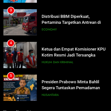
4
Ketua dan Empat Komisioner KPU
Kotim Resmi Jadi Tersangka
Dugaan Korupsi Dana Hibah
HUKUM DAN KRIMINAL
Pilkada Rp40 Miliar
5
Presiden Prabowo Minta Bahlil
Segera Tuntaskan Pemadaman
Listrik di Kalsel-Teng
NUSANTARA
6
Nama Tokoh Anime Ramai Dipakai
5
Warga Indonesia, Ada Uzumaki, D.
Presiden Prabowo Minta Bahlil
Luffy, Shinchan, hingga Doraemon
NUSANTARA
Segera Tuntaskan Pemadaman
Listrik di Kalsel-Teng
NUSANTARA
7