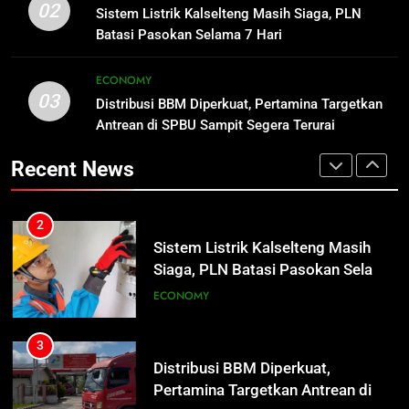
Insiden Konsumen di SPBU
02
7 Hari
Sistem Listrik Kalselteng Masih Siaga, PLN
ECONOMY
Pangkalan Bun Ditangani Cepat,
Batasi Pasokan Selama 7 Hari
Pertamina Pastikan Pelayanan
ECONOMY
3
Tetap Jalan
ECONOMY
Distribusi BBM Diperkuat,
03
Distribusi BBM Diperkuat, Pertamina Targetkan
2
Pertamina Targetkan Antrean di
Antrean di SPBU Sampit Segera Terurai
Sistem Listrik Kalselteng Masih
SPBU Sampit Segera Terurai
ECONOMY
Siaga, PLN Batasi Pasokan Selama
Recent News
7 Hari
ECONOMY
4
Ketua dan Empat Komisioner KPU
3
Kotim Resmi Jadi Tersangka
Distribusi BBM Diperkuat,
Dugaan Korupsi Dana Hibah
HUKUM DAN KRIMINAL
Pertamina Targetkan Antrean di
Pilkada Rp40 Miliar
SPBU Sampit Segera Terurai
ECONOMY
5
Presiden Prabowo Minta Bahlil
4
Segera Tuntaskan Pemadaman
Ketua dan Empat Komisioner KPU
Listrik di Kalsel-Teng
NUSANTARA
Kotim Resmi Jadi Tersangka