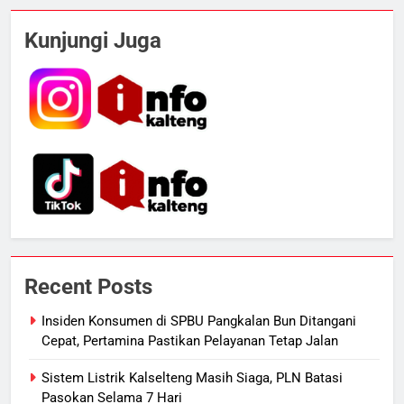
5
Presiden Prabowo Minta Bahlil
Kunjungi Juga
Segera Tuntaskan Pemadaman
Listrik di Kalsel-Teng
NUSANTARA
6
Nama Tokoh Anime Ramai Dipakai
Warga Indonesia, Ada Uzumaki, D.
Luffy, Shinchan, hingga Doraemon
NUSANTARA
7
Tak Ada Lagi Pajak Terlewat, GIS
Recent Posts
Mulai Diterapkan di Palangka Raya
ECONOMY
Insiden Konsumen di SPBU Pangkalan Bun Ditangani
Cepat, Pertamina Pastikan Pelayanan Tetap Jalan
8
Sistem Listrik Kalselteng Masih Siaga, PLN Batasi
Manajemen FEB UPR Cetak
Pasokan Selama 7 Hari