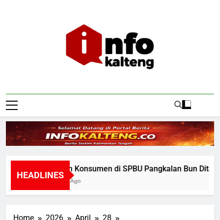
Skip
to
content
Infokalteng
Ruang Informasi Kalimantan Tengah
Insiden Konsumen di SPBU Pangkalan Bun Ditangani 
HEADLINES
4 Hours Ago
Home
2026
April
28