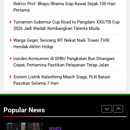
Pilkada Rp40 Miliar
Rektor Prof. Bhayu Rhama Siap Kawal Sejak 100 Hari
Pertama
8
Presiden Prabowo Minta Bahlil
Turnamen Gubernur Cup Road to Pangdam XXII/TB Cup
Segera Tuntaskan Pemadaman
2026 Jadi Wadah Kembangkan Talenta Muda
Listrik di Kalsel-Teng
NUSANTARA
Warga Geger, Seorang IRT Nekat Naik Tower TVRI
Hendak Akhiri Hidup
1
Mahasiswa UPR Titip Tujuh
Insiden Konsumen di SPBU Pangkalan Bun Ditangani
Cepat, Pertamina Pastikan Pelayanan Tetap Jalan
Agenda ke Calon Rektor Prof.
Bhayu Rhama Siap Kawal Sejak
REGION
Sistem Listrik Kalselteng Masih Siaga, PLN Batasi
100 Hari Pertama
Pasokan Selama 7 Hari
2
Turnamen Gubernur Cup Road to
Pangdam XXII/TB Cup 2026 Jadi
Popular News
Wadah Kembangkan Talenta Muda
SPORTS
3