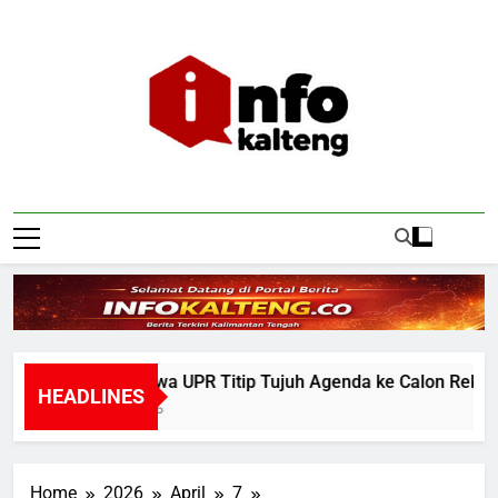
Skip
to
content
Infokalteng
Ruang Informasi Kalimantan Tengah
Mahasiswa UPR Titip Tujuh Agenda ke Calon Rektor Pr
HEADLINES
8 Hours Ago
Home
2026
April
7