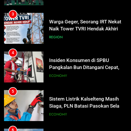
Warga Geger, Seorang IRT Nekat
Naik Tower TVRI Hendak Akhiri
Hidup
REGION
4
Insiden Konsumen di SPBU
Pangkalan Bun Ditangani Cepat,
Pertamina Pastikan Pelayanan
ECONOMY
Tetap Jalan
5
Sistem Listrik Kalselteng Masih
Siaga, PLN Batasi Pasokan Selama
7 Hari
ECONOMY
6
Distribusi BBM Diperkuat,
Pertamina Targetkan Antrean di
5