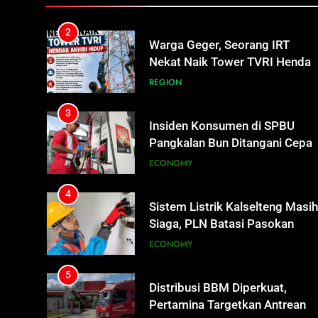
REGION
3
Insiden Konsumen di SPBU
Pangkalan Bun Ditangani Cepat
Pertamina Pastikan Pelayanan
ECONOMY
Tetap Jalan
4
Sistem Listrik Kalselteng Masi
Siaga, PLN Batasi Pasokan
Selama 7 Hari
ECONOMY
5
Distribusi BBM Diperkuat,
Pertamina Targetkan Antrean d
SPBU Sampit Segera Terurai
ECONOMY
6
Ketua dan Empat Komisioner
KPU Kotim Resmi Jadi