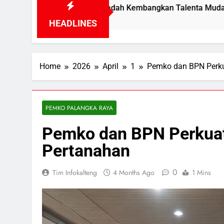
26 Jadi Wadah Kembangkan Talenta Muda
Wa
1 D
HEADLINES
Home
2026
April
1
Pemko dan BPN Perkua
PEMKO PALANGKA RAYA
Pemko dan BPN Perkuat 
Pertanahan
0
Tim Infokalteng
4 Months Ago
1 Mins