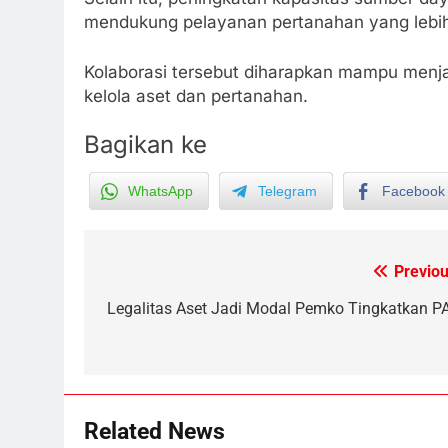
mendukung pelayanan pertanahan yang lebih 
Kolaborasi tersebut diharapkan mampu menja
kelola aset dan pertanahan.
Bagikan ke
WhatsApp
Telegram
Facebook
5
Previou
Post
Distribusi BBM Diperkuat,
Pertamina Targetkan Antrean d
navigation
Legalitas Aset Jadi Modal Pemko Tingkatkan P
SPBU Sampit Segera Terurai
ECONOMY
6
Ketua dan Empat Komisioner
KPU Kotim Resmi Jadi
Related News
Tersangka Dugaan Korupsi
HUKUM DAN KRIMINAL