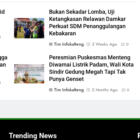
id
Bukan Sekadar Lomba, Uji
Ketangkasan Relawan Damkar
Perkuat SDM Penanggulangan
Kebakaran
0
Tim Infokalteng
3 Weeks Ago
0
gga
Peresmian Puskesmas Menteng
ran
Diwarnai Listrik Padam, Wali Kota
Sindir Gedung Megah Tapi Tak
Punya Genset
0
Tim Infokalteng
2 Months Ago
0
Trending News