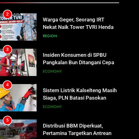
REGION
3
Insiden Konsumen di SPBU
Pangkalan Bun Ditangani Cepat,
Pertamina Pastikan Pelayanan
ECONOMY
Tetap Jalan
4
Sistem Listrik Kalselteng Masih
Siaga, PLN Batasi Pasokan
Selama 7 Hari
ECONOMY
5
Distribusi BBM Diperkuat,
Pertamina Targetkan Antrean di
SPBU Sampit Segera Terurai
ECONOMY
6
Ketua dan Empat Komisioner
KPU Kotim Resmi Jadi