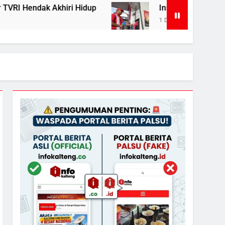
 Hidup
Insiden Konsumen di SPBU Pangkalan B
1 Day Ago