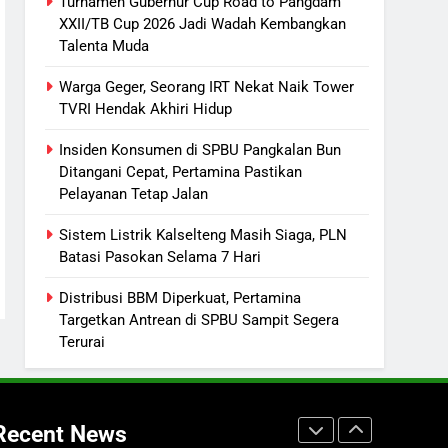
Turnamen Gubernur Cup Road to Pangdam
Dana Hibah Pilkada Rp40 Miliar
XXII/TB Cup 2026 Jadi Wadah Kembangkan
7
Talenta Muda
Presiden Prabowo Minta Bahlil
Segera Tuntaskan Pemadaman
Warga Geger, Seorang IRT Nekat Naik Tower
Listrik di Kalsel-Teng
TVRI Hendak Akhiri Hidup
NUSANTARA
Insiden Konsumen di SPBU Pangkalan Bun
8
Sudarsono: Keberhasilan APBD
Ditangani Cepat, Pertamina Pastikan
Pelayanan Tetap Jalan
Bukan Sekadar Hemat
Anggaran
DPRD KALTENG
LEGISLATIF
Sistem Listrik Kalselteng Masih Siaga, PLN
Batasi Pasokan Selama 7 Hari
1
Turnamen Gubernur Cup Road
Distribusi BBM Diperkuat, Pertamina
to Pangdam XXII/TB Cup
Targetkan Antrean di SPBU Sampit Segera
2026 Jadi Wadah Kembangkan
SPORTS
Terurai
Talenta Muda
2
Warga Geger, Seorang IRT
Nekat Naik Tower TVRI Hendak
Recent News
Akhiri Hidup