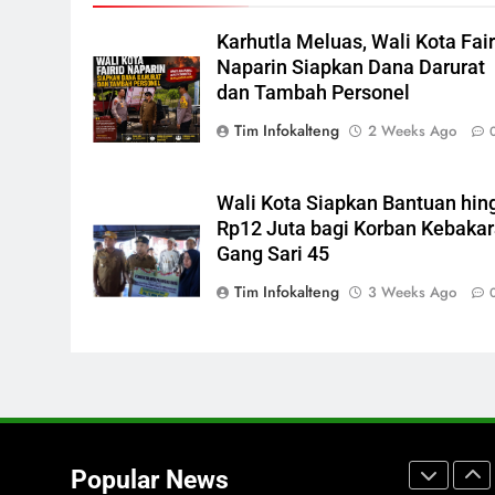
Dana Hibah Pilkada Rp40 Miliar
Karhutla Meluas, Wali Kota Fair
7
Presiden Prabowo Minta Bahlil
Naparin Siapkan Dana Darurat
Segera Tuntaskan Pemadaman
dan Tambah Personel
Listrik di Kalsel-Teng
NUSANTARA
Tim Infokalteng
2 Weeks Ago
8
Sudarsono: Keberhasilan APBD
Wali Kota Siapkan Bantuan hin
Bukan Sekadar Hemat
Rp12 Juta bagi Korban Kebaka
Anggaran
DPRD KALTENG
LEGISLATIF
Gang Sari 45
Tim Infokalteng
3 Weeks Ago
1
Turnamen Gubernur Cup Road
to Pangdam XXII/TB Cup
2026 Jadi Wadah Kembangkan
SPORTS
Talenta Muda
2
Warga Geger, Seorang IRT
Nekat Naik Tower TVRI Hendak
Popular News
Akhiri Hidup