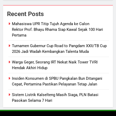
7
Ketua dan Empat Komisioner KPU
Recent Posts
Kotim Resmi Jadi Tersangka
Dugaan Korupsi Dana Hibah
HUKUM DAN KRIMINAL
Mahasiswa UPR Titip Tujuh Agenda ke Calon
Pilkada Rp40 Miliar
Rektor Prof. Bhayu Rhama Siap Kawal Sejak 100 Hari
Pertama
8
Presiden Prabowo Minta Bahlil
Turnamen Gubernur Cup Road to Pangdam XXII/TB Cup
Segera Tuntaskan Pemadaman
2026 Jadi Wadah Kembangkan Talenta Muda
Listrik di Kalsel-Teng
NUSANTARA
Warga Geger, Seorang IRT Nekat Naik Tower TVRI
Hendak Akhiri Hidup
1
Mahasiswa UPR Titip Tujuh
Insiden Konsumen di SPBU Pangkalan Bun Ditangani
Cepat, Pertamina Pastikan Pelayanan Tetap Jalan
Agenda ke Calon Rektor Prof.
Bhayu Rhama Siap Kawal Sejak
REGION
Sistem Listrik Kalselteng Masih Siaga, PLN Batasi
100 Hari Pertama
Pasokan Selama 7 Hari
2
Turnamen Gubernur Cup Road to