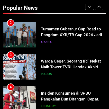
Pangdam XXII/TB Cup 2026 Jadi
Popular News
Wadah Kembangkan Talenta Muda
SPORTS
3
Warga Geger, Seorang IRT Nekat
Naik Tower TVRI Hendak Akhiri
Hidup
REGION
4
Insiden Konsumen di SPBU
Pangkalan Bun Ditangani Cepat,
Pertamina Pastikan Pelayanan
ECONOMY
Tetap Jalan
5
Sistem Listrik Kalselteng Masih
Siaga, PLN Batasi Pasokan Selama
7 Hari
ECONOMY