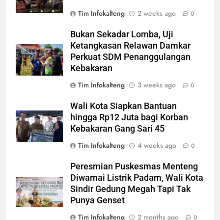
Tim Infokalteng
2 weeks ago
0
Bukan Sekadar Lomba, Uji
Ketangkasan Relawan Damkar
Perkuat SDM Penanggulangan
Kebakaran
Tim Infokalteng
3 weeks ago
0
Wali Kota Siapkan Bantuan
hingga Rp12 Juta bagi Korban
Kebakaran Gang Sari 45
Tim Infokalteng
4 weeks ago
0
Peresmian Puskesmas Menteng
Diwarnai Listrik Padam, Wali Kota
Sindir Gedung Megah Tapi Tak
Punya Genset
Tim Infokalteng
2 months ago
0