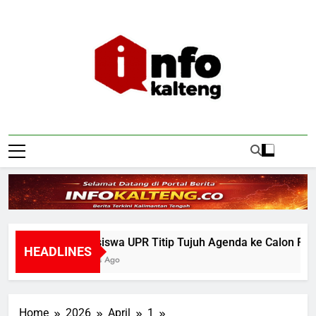
Skip
to
content
Infokalteng
Ruang Informasi Kalimantan Tengah
Mahasiswa UPR Titip Tujuh Agenda ke Calon Rektor 
HEADLINES
21 Hours Ago
Home
2026
April
1