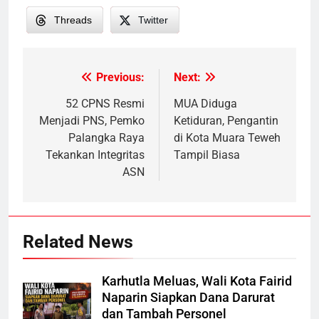
Threads
Twitter
Previous:
Next:
Post
navigation
52 CPNS Resmi
MUA Diduga
Menjadi PNS, Pemko
Ketiduran, Pengantin
Palangka Raya
di Kota Muara Teweh
Tekankan Integritas
Tampil Biasa
ASN
Related News
Karhutla Meluas, Wali Kota Fairid
Naparin Siapkan Dana Darurat
dan Tambah Personel