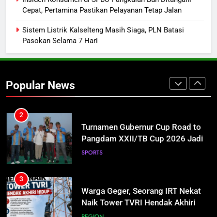
Cepat, Pertamina Pastikan Pelayanan Tetap Jalan
Agenda ke Calon Rektor Prof.
Bhayu Rhama Siap Kawal Sejak
REGION
Sistem Listrik Kalselteng Masih Siaga, PLN Batasi
100 Hari Pertama
Pasokan Selama 7 Hari
2
Turnamen Gubernur Cup Road to
Pangdam XXII/TB Cup 2026 Jadi
Popular News
Wadah Kembangkan Talenta Muda
SPORTS
3
Warga Geger, Seorang IRT Nekat
Naik Tower TVRI Hendak Akhiri
Hidup
REGION
4
Insiden Konsumen di SPBU
Pangkalan Bun Ditangani Cepat,
Pertamina Pastikan Pelayanan
ECONOMY