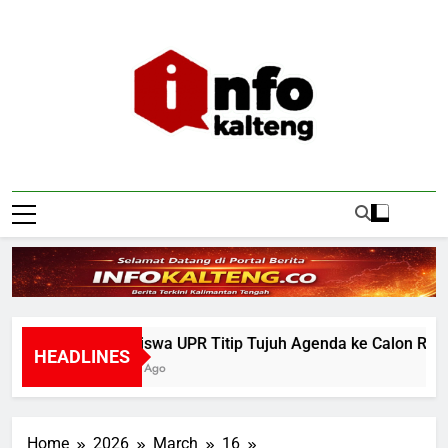
Skip
to
content
Infokalteng
Ruang Informasi Kalimantan Tengah
Mahasiswa UPR Titip Tujuh Agenda ke Calon Rektor 
HEADLINES
19 Hours Ago
Home
2026
March
16