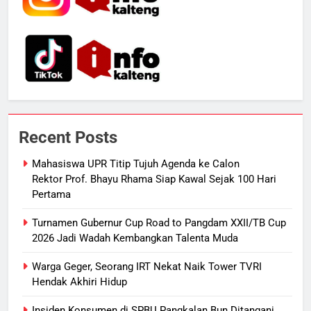
6
Distribusi BBM Diperkuat,
Pertamina Targetkan Antrean di
SPBU Sampit Segera Terurai
ECONOMY
7
Ketua dan Empat Komisioner KPU
Recent Posts
Kotim Resmi Jadi Tersangka
Dugaan Korupsi Dana Hibah
HUKUM DAN KRIMINAL
Mahasiswa UPR Titip Tujuh Agenda ke Calon
Pilkada Rp40 Miliar
Rektor Prof. Bhayu Rhama Siap Kawal Sejak 100 Hari
Pertama
8
Presiden Prabowo Minta Bahlil
Turnamen Gubernur Cup Road to Pangdam XXII/TB Cup
Segera Tuntaskan Pemadaman
2026 Jadi Wadah Kembangkan Talenta Muda
Listrik di Kalsel-Teng
NUSANTARA
Warga Geger, Seorang IRT Nekat Naik Tower TVRI
Hendak Akhiri Hidup
1
Mahasiswa UPR Titip Tujuh
Insiden Konsumen di SPBU Pangkalan Bun Ditangani