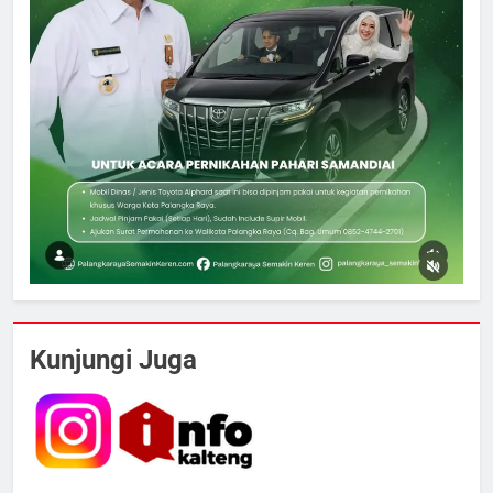
5
Insiden Konsumen di SPBU
Kunjungi Juga
Pangkalan Bun Ditangani Cepat,
Pertamina Pastikan Pelayanan
ECONOMY
Tetap Jalan
6