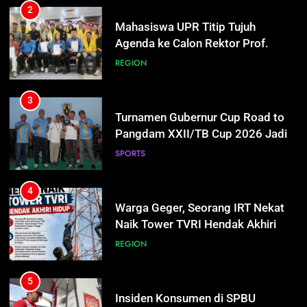
Bhayu Rhama Siap Kawal Sejak
REGION
100 Hari Pertama
4
Warga Geger, Seorang IRT Nekat
3
Naik Tower TVRI Hendak Akhiri
Turnamen Gubernur Cup Road to
Hidup
Pangdam XXII/TB Cup 2026 Jadi
REGION
Wadah Kembangkan Talenta Muda
SPORTS
5
Insiden Konsumen di SPBU
4
Pangkalan Bun Ditangani Cepat,
Warga Geger, Seorang IRT Nekat
Pertamina Pastikan Pelayanan
Naik Tower TVRI Hendak Akhiri
ECONOMY
Tetap Jalan
Hidup
REGION
6
Sistem Listrik Kalselteng Masih
5
Siaga, PLN Batasi Pasokan Selama
Insiden Konsumen di SPBU
7 Hari
Pangkalan Bun Ditangani Cepat,
ECONOMY
Pertamina Pastikan Pelayanan
ECONOMY
Tetap Jalan
7