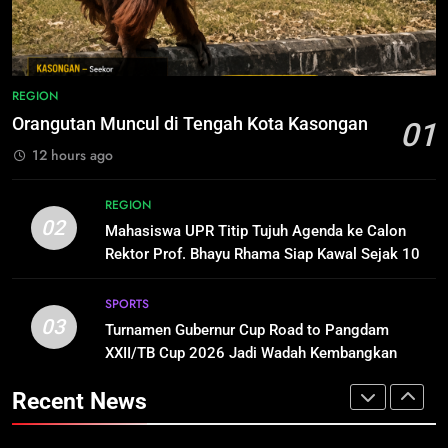
Kotim Resmi Jadi Tersangka
Distribusi BBM Diperkuat,
Dugaan Korupsi Dana Hibah
Pertamina Targetkan Antrean di
HUKUM DAN KRIMINAL
Pilkada Rp40 Miliar
SPBU Sampit Segera Terurai
ECONOMY
1
REGION
Orangutan Muncul di Tengah Kota
8
Orangutan Muncul di Tengah Kota Kasongan
01
Kasongan
Ketua dan Empat Komisioner KPU
12 hours ago
Kotim Resmi Jadi Tersangka
REGION
Dugaan Korupsi Dana Hibah
HUKUM DAN KRIMINAL
REGION
Pilkada Rp40 Miliar
2
02
Mahasiswa UPR Titip Tujuh Agenda ke Calon
Mahasiswa UPR Titip Tujuh
1
Rektor Prof. Bhayu Rhama Siap Kawal Sejak 100
Agenda ke Calon Rektor Prof.
Orangutan Muncul di Tengah Kota
Hari Pertama
Bhayu Rhama Siap Kawal Sejak
Kasongan
REGION
SPORTS
100 Hari Pertama
03
REGION
Turnamen Gubernur Cup Road to Pangdam
3
XXII/TB Cup 2026 Jadi Wadah Kembangkan
Talenta Muda
Turnamen Gubernur Cup Road to
2
Recent News
Pangdam XXII/TB Cup 2026 Jadi
Mahasiswa UPR Titip Tujuh
Wadah Kembangkan Talenta Muda
Agenda ke Calon Rektor Prof.
SPORTS