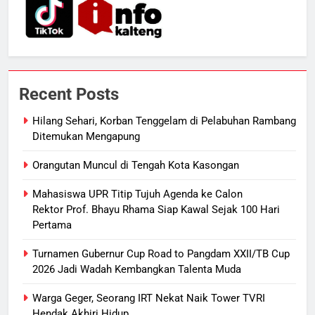
Pertamina Pastikan Pelayanan
ECONOMY
Tetap Jalan
7
Sistem Listrik Kalselteng Masih
Siaga, PLN Batasi Pasokan Selama
Recent Posts
7 Hari
ECONOMY
Hilang Sehari, Korban Tenggelam di Pelabuhan Rambang
Ditemukan Mengapung
8
Distribusi BBM Diperkuat,
Orangutan Muncul di Tengah Kota Kasongan
Pertamina Targetkan Antrean di
Mahasiswa UPR Titip Tujuh Agenda ke Calon
SPBU Sampit Segera Terurai
ECONOMY
Rektor Prof. Bhayu Rhama Siap Kawal Sejak 100 Hari
Pertama
1
Hilang Sehari, Korban Tenggelam
Turnamen Gubernur Cup Road to Pangdam XXII/TB Cup
2026 Jadi Wadah Kembangkan Talenta Muda
di Pelabuhan Rambang Ditemukan
Mengapung
REGION
Warga Geger, Seorang IRT Nekat Naik Tower TVRI
Hendak Akhiri Hidup