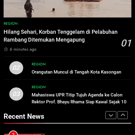
1
8
Hilang Sehari, Korban Tenggelam
Distribusi BBM Diperkuat,
REGION
di Pelabuhan Rambang Ditemukan
Pertamina Targetkan Antrean di
Hilang Sehari, Korban Tenggelam di Pelabuhan
Mengapung
SPBU Sampit Segera Terurai
REGION
ECONOMY
Rambang Ditemukan Mengapung
01
6 minutes ago
2
1
Orangutan Muncul di Tengah Kota
Hilang Sehari, Korban Tenggelam
REGION
02
Kasongan
di Pelabuhan Rambang Ditemukan
Orangutan Muncul di Tengah Kota Kasongan
Mengapung
REGION
REGION
REGION
03
3
Mahasiswa UPR Titip Tujuh Agenda ke Calon
2
Mahasiswa UPR Titip Tujuh
Rektor Prof. Bhayu Rhama Siap Kawal Sejak 100
Orangutan Muncul di Tengah Kota
Agenda ke Calon Rektor Prof.
Hari Pertama
Kasongan
Recent News
Bhayu Rhama Siap Kawal Sejak
REGION
REGION
100 Hari Pertama
4
3