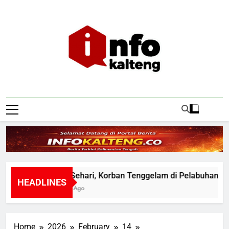
Skip
to
content
Infokalteng
Ruang Informasi Kalimantan Tengah
Hilang Sehari, Korban Tenggelam di Pelabuhan Ram
HEADLINES
6 Minutes Ago
Home
2026
February
14