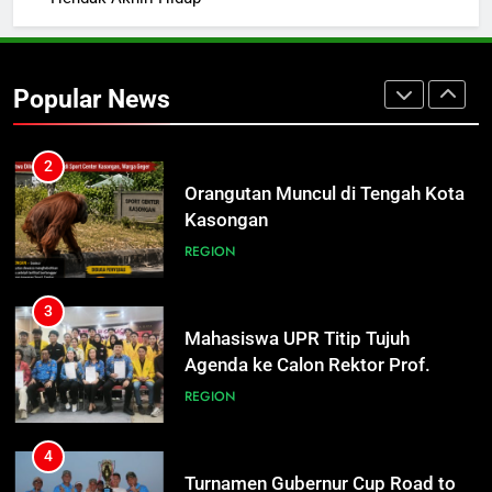
2
Orangutan Muncul di Tengah Kota
Kasongan
Popular News
REGION
3
Mahasiswa UPR Titip Tujuh
Agenda ke Calon Rektor Prof.
Bhayu Rhama Siap Kawal Sejak
REGION
100 Hari Pertama
4
Turnamen Gubernur Cup Road to
Pangdam XXII/TB Cup 2026 Jadi
Wadah Kembangkan Talenta Muda
SPORTS
5
Warga Geger, Seorang IRT Nekat