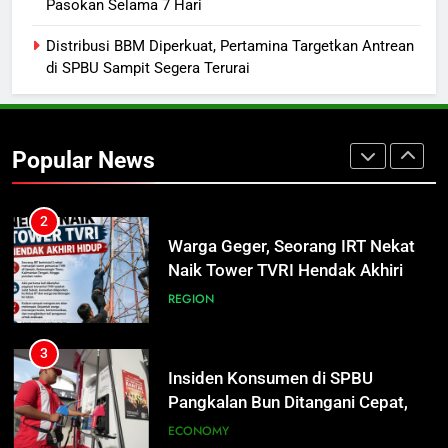
Pasokan Selama 7 Hari
Bukan Sekadar Hemat Anggaran
DPRD KALTENG
LEGISLATIF
Distribusi BBM Diperkuat, Pertamina Targetkan Antrean
di SPBU Sampit Segera Terurai
1
Turnamen Gubernur Cup Road to
Pangdam XXII/TB Cup 2026 Jadi
Popular News
Wadah Kembangkan Talenta Muda
SPORTS
2
Warga Geger, Seorang IRT Nekat
Naik Tower TVRI Hendak Akhiri
Hidup
REGION
3
Insiden Konsumen di SPBU
Pangkalan Bun Ditangani Cepat,
Pertamina Pastikan Pelayanan
ECONOMY