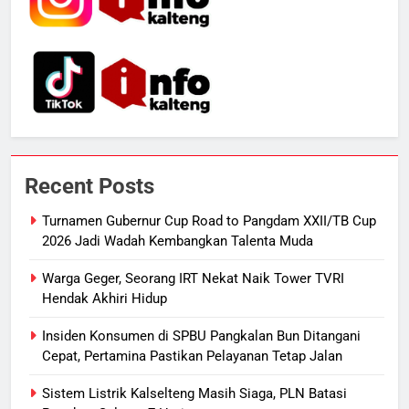
5
Distribusi BBM Diperkuat,
Pertamina Targetkan Antrean di
SPBU Sampit Segera Terurai
ECONOMY
6
Ketua dan Empat Komisioner KPU
Kotim Resmi Jadi Tersangka
Recent Posts
Dugaan Korupsi Dana Hibah
HUKUM DAN KRIMINAL
Pilkada Rp40 Miliar
Turnamen Gubernur Cup Road to Pangdam XXII/TB Cup
2026 Jadi Wadah Kembangkan Talenta Muda
7
Presiden Prabowo Minta Bahlil
Warga Geger, Seorang IRT Nekat Naik Tower TVRI
Segera Tuntaskan Pemadaman
Hendak Akhiri Hidup
Listrik di Kalsel-Teng
NUSANTARA
Insiden Konsumen di SPBU Pangkalan Bun Ditangani
Cepat, Pertamina Pastikan Pelayanan Tetap Jalan
8
Sudarsono: Keberhasilan APBD
Sistem Listrik Kalselteng Masih Siaga, PLN Batasi