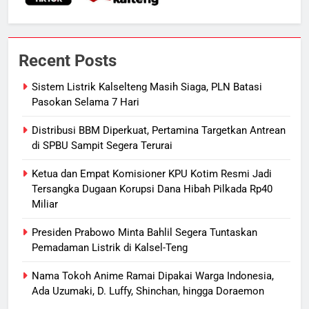
7
Manajemen FEB UPR Cetak
Recent Posts
Lulusan Siap Kerja Melalui
Program Magang Berdampak
ECONOMY
Sistem Listrik Kalselteng Masih Siaga, PLN Batasi
Pasokan Selama 7 Hari
8
Distribusi BBM Diperkuat, Pertamina Targetkan Antrean
Kebakaran Hebat Ludeskan
di SPBU Sampit Segera Terurai
Permukiman di Pasar Besar
Ketua dan Empat Komisioner KPU Kotim Resmi Jadi
Palangka Raya, Diduga Sengaja
HUKUM DAN KRIMINAL
Tersangka Dugaan Korupsi Dana Hibah Pilkada Rp40
Dibakar Penghuninya
Miliar
1
Sistem Listrik Kalselteng Masih
Presiden Prabowo Minta Bahlil Segera Tuntaskan
Pemadaman Listrik di Kalsel-Teng
Siaga, PLN Batasi Pasokan Selama
7 Hari
ECONOMY
Nama Tokoh Anime Ramai Dipakai Warga Indonesia,
Ada Uzumaki, D. Luffy, Shinchan, hingga Doraemon
2