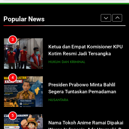
Distribusi BBM Diperkuat,
Pertamina Targetkan Antrean di
Popular News
SPBU Sampit Segera Terurai
ECONOMY
3
Ketua dan Empat Komisioner KPU
Kotim Resmi Jadi Tersangka
Dugaan Korupsi Dana Hibah
HUKUM DAN KRIMINAL
Pilkada Rp40 Miliar
4
Presiden Prabowo Minta Bahlil
Segera Tuntaskan Pemadaman
Listrik di Kalsel-Teng
NUSANTARA
5
Nama Tokoh Anime Ramai Dipakai
Warga Indonesia, Ada Uzumaki, D.