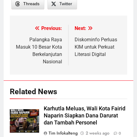
Threads
Twitter
Previous:
Next:
Post
navigation
Palangka Raya
Diskominfo Perluas
Masuk 10 Besar Kota
KIM untuk Perkuat
Berkelanjutan
Literasi Digital
Nasional
Related News
Karhutla Meluas, Wali Kota Fairid
Naparin Siapkan Dana Darurat
dan Tambah Personel
Tim Infokalteng
2 weeks ago
0