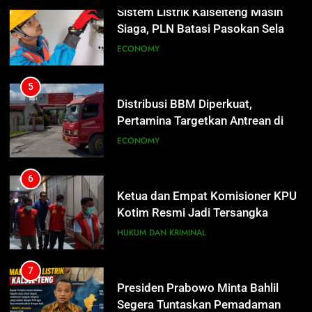
5
Distribusi BBM Diperkuat,
Pertamina Targetkan Antrean di
SPBU Sampit Segera Terurai
ECONOMY
6
Ketua dan Empat Komisioner KPU
5
Kotim Resmi Jadi Tersangka
Distribusi BBM Diperkuat,
Dugaan Korupsi Dana Hibah
HUKUM DAN KRIMINAL
Pertamina Targetkan Antrean di
Pilkada Rp40 Miliar
SPBU Sampit Segera Terurai
ECONOMY
7
Presiden Prabowo Minta Bahlil
6
Segera Tuntaskan Pemadaman
Ketua dan Empat Komisioner KPU
Listrik di Kalsel-Teng
NUSANTARA
Kotim Resmi Jadi Tersangka
Dugaan Korupsi Dana Hibah
HUKUM DAN KRIMINAL
8
Pilkada Rp40 Miliar