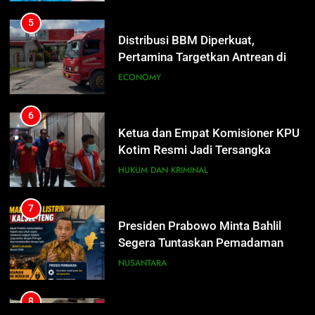
7
Presiden Prabowo Minta Bahlil
6
Segera Tuntaskan Pemadaman
Ketua dan Empat Komisioner KPU
Listrik di Kalsel-Teng
NUSANTARA
Kotim Resmi Jadi Tersangka
Dugaan Korupsi Dana Hibah
HUKUM DAN KRIMINAL
8
Pilkada Rp40 Miliar
Sudarsono: Keberhasilan APBD
7
Bukan Sekadar Hemat Anggaran
Presiden Prabowo Minta Bahlil
DPRD KALTENG
LEGISLATIF
Segera Tuntaskan Pemadaman
Listrik di Kalsel-Teng
NUSANTARA
8
Sudarsono: Keberhasilan APBD
Bukan Sekadar Hemat Anggaran
DPRD KALTENG
LEGISLATIF