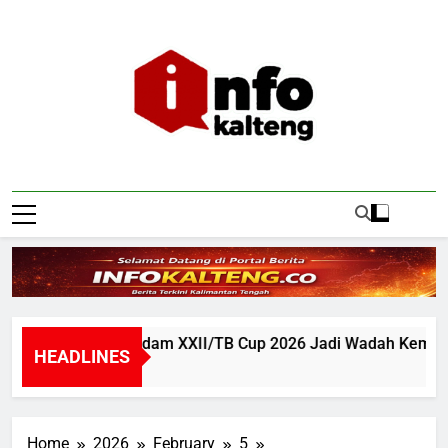
Skip
to
content
Infokalteng
Ruang Informasi Kalimantan Tengah
p Road to Pangdam XXII/TB Cup 2026 Jadi Wadah Kembangk
HEADLINES
Home
2026
February
5