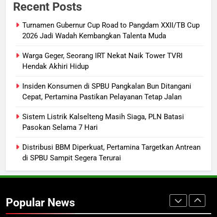
Pangdam XXII/TB Cup 2026 Jadi
Recent Posts
Wadah Kembangkan Talenta Muda
SPORTS
Turnamen Gubernur Cup Road to Pangdam XXII/TB Cup
2026 Jadi Wadah Kembangkan Talenta Muda
2
Warga Geger, Seorang IRT Nekat
Warga Geger, Seorang IRT Nekat Naik Tower TVRI
Naik Tower TVRI Hendak Akhiri
Hendak Akhiri Hidup
Hidup
REGION
Insiden Konsumen di SPBU Pangkalan Bun Ditangani
Cepat, Pertamina Pastikan Pelayanan Tetap Jalan
3
Insiden Konsumen di SPBU
Sistem Listrik Kalselteng Masih Siaga, PLN Batasi
Pasokan Selama 7 Hari
Pangkalan Bun Ditangani Cepat,
Pertamina Pastikan Pelayanan
ECONOMY
Distribusi BBM Diperkuat, Pertamina Targetkan Antrean
Tetap Jalan
di SPBU Sampit Segera Terurai
4
Sistem Listrik Kalselteng Masih
Siaga, PLN Batasi Pasokan Selama
Popular News
7 Hari
ECONOMY