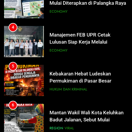
ECONOMY
5
Kebakaran Hebat Ludeskan
4
Permukiman di Pasar Besar
Manajemen FEB UPR Cetak
Palangka Raya, Diduga Sengaja
Lulusan Siap Kerja Melalui
HUKUM DAN KRIMINAL
Dibakar Penghuninya
Program Magang Berdampak
ECONOMY
6
Mantan Wakil Wali Kota Keluhkan
5
Badut Jalanan, Sebut Mulai
Kebakaran Hebat Ludeskan
Meresahkan Pengendara
Permukiman di Pasar Besar
REGION
VIRAL
Palangka Raya, Diduga Sengaja
HUKUM DAN KRIMINAL
Dibakar Penghuninya
7
Suara Bising Berujung Penindakan,
6
Polsek Rakumpit Amankan Motor
Mantan Wakil Wali Kota Keluhkan
Berknalpot Brong
Badut Jalanan, Sebut Mulai
HUKUM DAN KRIMINAL
Meresahkan Pengendara
REGION
VIRAL
8