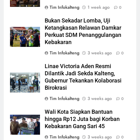
Tim Infokalteng
1 week ago
0
Bukan Sekadar Lomba, Uji
Ketangkasan Relawan Damkar
Perkuat SDM Penanggulangan
Kebakaran
Tim Infokalteng
3 weeks ago
0
Linae Victoria Aden Resmi
Dilantik Jadi Sekda Kalteng,
Gubernur Tekankan Kolaborasi
Birokrasi
Tim Infokalteng
3 weeks ago
0
Wali Kota Siapkan Bantuan
hingga Rp12 Juta bagi Korban
Kebakaran Gang Sari 45
Tim Infokalteng
3 weeks ago
0