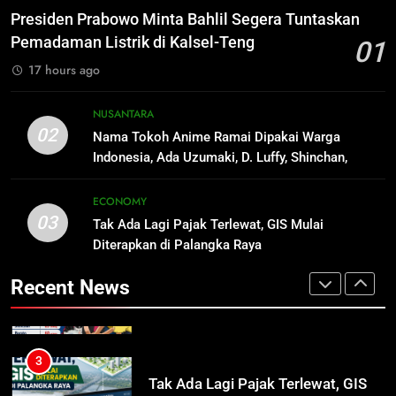
Segera Tuntaskan Pemadaman
Harga Pertalite Subsidi Eceran di
Presiden Prabowo Minta Bahlil Segera Tuntaskan
Listrik di Kalsel-Teng
Lamandau Masih Tembus Rp15
NUSANTARA
Pemadaman Listrik di Kalsel-Teng
01
Ribu per Liter
REGION
17 hours ago
2
Nama Tokoh Anime Ramai Dipakai
1
NUSANTARA
Warga Indonesia, Ada Uzumaki, D.
Presiden Prabowo Minta Bahlil
02
Nama Tokoh Anime Ramai Dipakai Warga
Luffy, Shinchan, hingga Doraemon
Segera Tuntaskan Pemadaman
NUSANTARA
Indonesia, Ada Uzumaki, D. Luffy, Shinchan,
Listrik di Kalsel-Teng
NUSANTARA
hingga Doraemon
3
ECONOMY
03
Tak Ada Lagi Pajak Terlewat, GIS
Tak Ada Lagi Pajak Terlewat, GIS Mulai
2
Mulai Diterapkan di Palangka Raya
Diterapkan di Palangka Raya
Nama Tokoh Anime Ramai Dipakai
Warga Indonesia, Ada Uzumaki, D.
ECONOMY
Recent News
Luffy, Shinchan, hingga Doraemon
NUSANTARA
4
Manajemen FEB UPR Cetak
3
Lulusan Siap Kerja Melalui
Tak Ada Lagi Pajak Terlewat, GIS
Program Magang Berdampak
Mulai Diterapkan di Palangka Raya
ECONOMY