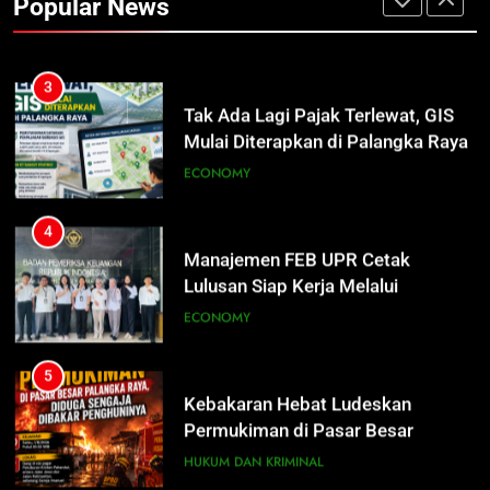
Popular News
Luffy, Shinchan, hingga Doraemon
NUSANTARA
3
Tak Ada Lagi Pajak Terlewat, GIS
Mulai Diterapkan di Palangka Raya
ECONOMY
4
Manajemen FEB UPR Cetak
Lulusan Siap Kerja Melalui
Program Magang Berdampak
ECONOMY
5
Kebakaran Hebat Ludeskan
Permukiman di Pasar Besar
Palangka Raya, Diduga Sengaja
HUKUM DAN KRIMINAL
Dibakar Penghuninya