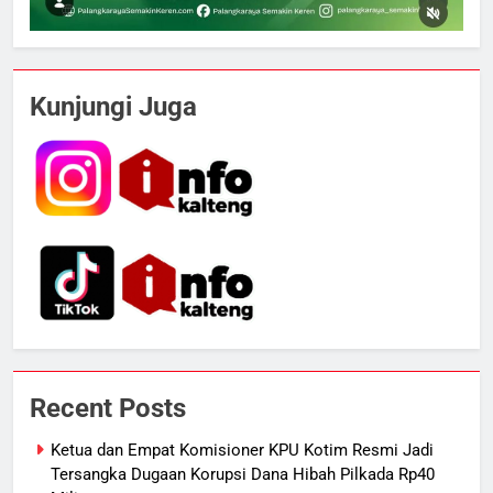
5
Manajemen FEB UPR Cetak
Kunjungi Juga
Lulusan Siap Kerja Melalui
Program Magang Berdampak
ECONOMY
6
Kebakaran Hebat Ludeskan
Permukiman di Pasar Besar
Palangka Raya, Diduga Sengaja
HUKUM DAN KRIMINAL
Dibakar Penghuninya
7
Mantan Wakil Wali Kota Keluhkan
Recent Posts
Badut Jalanan, Sebut Mulai
Meresahkan Pengendara
REGION
VIRAL
Ketua dan Empat Komisioner KPU Kotim Resmi Jadi
Tersangka Dugaan Korupsi Dana Hibah Pilkada Rp40