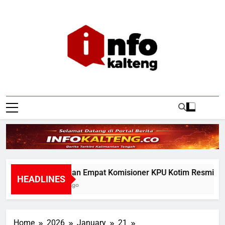
Skip
to
content
Infokalteng
Ruang Informasi Kalimantan Tengah
Ketua dan Empat Komisioner KPU Kotim Resmi Jadi Te
HEADLINES
3 Hours Ago
Home
2026
January
21