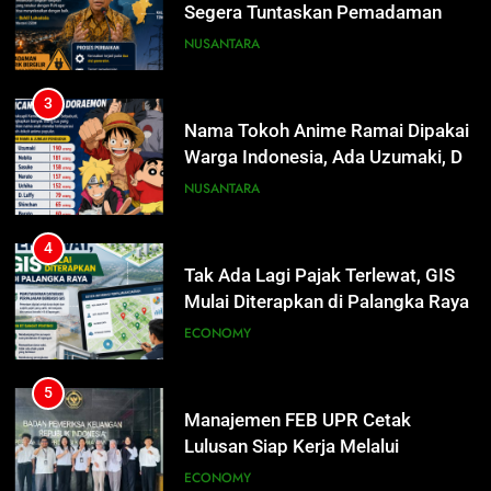
Warga Indonesia, Ada Uzumaki, D.
Luffy, Shinchan, hingga Doraemon
NUSANTARA
4
Tak Ada Lagi Pajak Terlewat, GIS
Mulai Diterapkan di Palangka Raya
ECONOMY
5
Manajemen FEB UPR Cetak
Lulusan Siap Kerja Melalui
Program Magang Berdampak
ECONOMY
6
Kebakaran Hebat Ludeskan
Permukiman di Pasar Besar
5
Palangka Raya, Diduga Sengaja
HUKUM DAN KRIMINAL
Manajemen FEB UPR Cetak