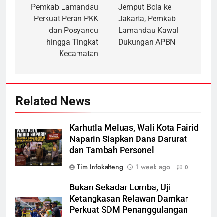
navigation
Pemkab Lamandau
Jemput Bola ke
Perkuat Peran PKK
Jakarta, Pemkab
dan Posyandu
Lamandau Kawal
hingga Tingkat
Dukungan APBN
Kecamatan
Related News
Karhutla Meluas, Wali Kota Fairid
Naparin Siapkan Dana Darurat
dan Tambah Personel
Tim Infokalteng
1 week ago
0
Bukan Sekadar Lomba, Uji
Ketangkasan Relawan Damkar
Perkuat SDM Penanggulangan