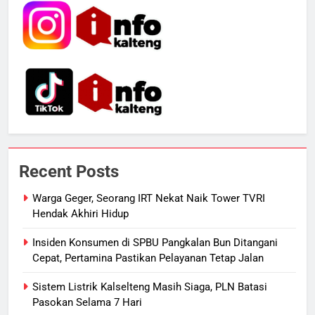
Dugaan Korupsi Dana Hibah
HUKUM DAN KRIMINAL
Pilkada Rp40 Miliar
6
Presiden Prabowo Minta Bahlil
Segera Tuntaskan Pemadaman
Listrik di Kalsel-Teng
NUSANTARA
7
Nama Tokoh Anime Ramai Dipakai
Recent Posts
Warga Indonesia, Ada Uzumaki, D.
Luffy, Shinchan, hingga Doraemon
NUSANTARA
Warga Geger, Seorang IRT Nekat Naik Tower TVRI
Hendak Akhiri Hidup
8
Insiden Konsumen di SPBU Pangkalan Bun Ditangani
Tak Ada Lagi Pajak Terlewat, GIS
Cepat, Pertamina Pastikan Pelayanan Tetap Jalan
Mulai Diterapkan di Palangka Raya
Sistem Listrik Kalselteng Masih Siaga, PLN Batasi
ECONOMY
Pasokan Selama 7 Hari