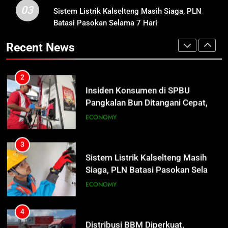
03
Sistem Listrik Kalselteng Masih
Sistem Listrik Kalselteng Masih Siaga, PLN
2
Siaga, PLN Batasi Pasokan Selama
Batasi Pasokan Selama 7 Hari
Insiden Konsumen di SPBU
7 Hari
Pangkalan Bun Ditangani Cepat,
ECONOMY
Recent News
Pertamina Pastikan Pelayanan
ECONOMY
Tetap Jalan
4
Distribusi BBM Diperkuat,
3
Pertamina Targetkan Antrean di
Sistem Listrik Kalselteng Masih
SPBU Sampit Segera Terurai
Siaga, PLN Batasi Pasokan Selama
ECONOMY
7 Hari
ECONOMY
5
Ketua dan Empat Komisioner KPU
4
Kotim Resmi Jadi Tersangka
Distribusi BBM Diperkuat,
Dugaan Korupsi Dana Hibah
Pertamina Targetkan Antrean di
HUKUM DAN KRIMINAL
Pilkada Rp40 Miliar
SPBU Sampit Segera Terurai
ECONOMY
6
Presiden Prabowo Minta Bahlil
5
Segera Tuntaskan Pemadaman
Ketua dan Empat Komisioner KPU