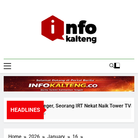
Skip
to
content
Infokalteng
Ruang Informasi Kalimantan Tengah
Warga Geger, Seorang IRT Nekat Naik Tower TVRI Hend
HEADLINES
3 Hours Ago
Home
2026
January
16