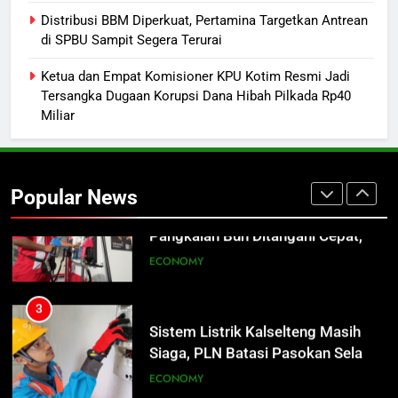
1
Distribusi BBM Diperkuat, Pertamina Targetkan Antrean
Warga Geger, Seorang IRT Nekat
di SPBU Sampit Segera Terurai
Naik Tower TVRI Hendak Akhiri
Ketua dan Empat Komisioner KPU Kotim Resmi Jadi
Hidup
REGION
Tersangka Dugaan Korupsi Dana Hibah Pilkada Rp40
Miliar
2
Insiden Konsumen di SPBU
Pangkalan Bun Ditangani Cepat,
Popular News
Pertamina Pastikan Pelayanan
ECONOMY
Tetap Jalan
3
Sistem Listrik Kalselteng Masih
Siaga, PLN Batasi Pasokan Selama
7 Hari
ECONOMY
4
Distribusi BBM Diperkuat,