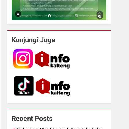
Kunjungi Juga
5
Sistem Listrik Kalselteng Masih
Recent Posts
Siaga, PLN Batasi Pasokan