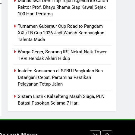
Mahasiswa UPR Titip Tujuh Agenda ke Calon
Selama 7 Hari
ECONOMY
Rektor Prof. Bhayu Rhama Siap Kawal Sejak
100 Hari Pertama
6
Distribusi BBM Diperkuat,
Turnamen Gubernur Cup Road to Pangdam
Pertamina Targetkan Antrean di
XXII/TB Cup 2026 Jadi Wadah Kembangkan
SPBU Sampit Segera Terurai
ECONOMY
Talenta Muda
7
Warga Geger, Seorang IRT Nekat Naik Tower
Ketua dan Empat Komisioner
TVRI Hendak Akhiri Hidup
KPU Kotim Resmi Jadi
Tersangka Dugaan Korupsi
Insiden Konsumen di SPBU Pangkalan Bun
HUKUM DAN KRIMINAL
Ditangani Cepat, Pertamina Pastikan
Dana Hibah Pilkada Rp40 Miliar
Pelayanan Tetap Jalan
8
Presiden Prabowo Minta Bahlil
Sistem Listrik Kalselteng Masih Siaga, PLN
Segera Tuntaskan Pemadaman
Batasi Pasokan Selama 7 Hari
Listrik di Kalsel-Teng
NUSANTARA
1
Mahasiswa UPR Titip Tujuh
Agenda ke Calon Rektor Prof.