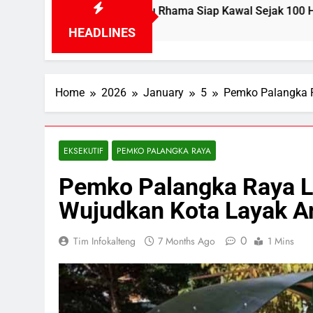
Prof. Bhayu Rhama Siap Kawal Sejak 100 Hari Pertama
HEADLINES
Home
2026
January
5
Pemko Palangka 
EKSEKUTIF
PEMKO PALANGKA RAYA
Pemko Palangka Raya L
Wujudkan Kota Layak A
0
Tim Infokalteng
7 Months Ago
1 Mins