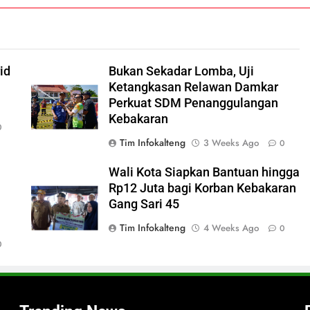
i
id
Bukan Sekadar Lomba, Uji
Ketangkasan Relawan Damkar
Perkuat SDM Penanggulangan
Kebakaran
0
Tim Infokalteng
3 Weeks Ago
0
Wali Kota Siapkan Bantuan hingga
Rp12 Juta bagi Korban Kebakaran
Gang Sari 45
Tim Infokalteng
4 Weeks Ago
0
0