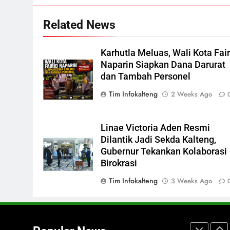
ECONOMY
Related News
6
Distribusi BBM Diperkuat,
Pertamina Targetkan Antrean d
Karhutla Meluas, Wali Kota Fair
SPBU Sampit Segera Terurai
ECONOMY
Naparin Siapkan Dana Darurat
dan Tambah Personel
7
Ketua dan Empat Komisioner
Tim Infokalteng
2 Weeks Ago
KPU Kotim Resmi Jadi
Tersangka Dugaan Korupsi
HUKUM DAN KRIMINAL
Linae Victoria Aden Resmi
Dana Hibah Pilkada Rp40 Miliar
Dilantik Jadi Sekda Kalteng,
8
Presiden Prabowo Minta Bahlil
Gubernur Tekankan Kolaborasi
Birokrasi
Segera Tuntaskan Pemadaman
Listrik di Kalsel-Teng
NUSANTARA
Tim Infokalteng
3 Weeks Ago
1
Mahasiswa UPR Titip Tujuh
Agenda ke Calon Rektor Prof.