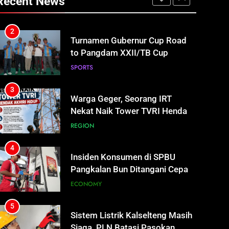
Recent News
Bhayu Rhama Siap Kawal Sejak
REGION
100 Hari Pertama
2
Turnamen Gubernur Cup Road
to Pangdam XXII/TB Cup
2026 Jadi Wadah Kembangkan
SPORTS
Talenta Muda
3
Warga Geger, Seorang IRT
Nekat Naik Tower TVRI Hendak
Akhiri Hidup
REGION
4
Insiden Konsumen di SPBU
Pangkalan Bun Ditangani Cepat,
Pertamina Pastikan Pelayanan
ECONOMY
Tetap Jalan
5
Sistem Listrik Kalselteng Masih
Siaga, PLN Batasi Pasokan