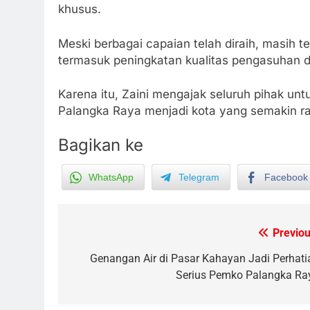
khusus.
Meski berbagai capaian telah diraih, masih 
termasuk peningkatan kualitas pengasuhan 
Karena itu, Zaini mengajak seluruh pihak u
Palangka Raya menjadi kota yang semakin ra
Bagikan ke
WhatsApp
Telegram
Facebook
Previou
Post
navigation
Genangan Air di Pasar Kahayan Jadi Perhati
5
Serius Pemko Palangka Ra
Sistem Listrik Kalselteng Masi
Siaga, PLN Batasi Pasokan
Selama 7 Hari