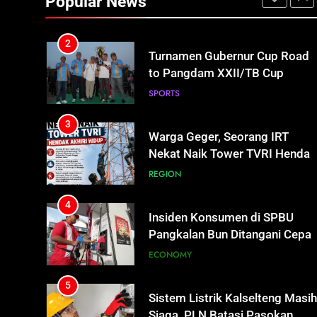
Popular News
Bhayu Rhama Siap Kawal Sejak
REGION
100 Hari Pertama
2
Turnamen Gubernur Cup Road
to Pangdam XXII/TB Cup
2026 Jadi Wadah Kembangkan
SPORTS
Talenta Muda
3
Warga Geger, Seorang IRT
Nekat Naik Tower TVRI Hendak
Akhiri Hidup
REGION
4
Insiden Konsumen di SPBU
Pangkalan Bun Ditangani Cepat
Pertamina Pastikan Pelayanan
ECONOMY
Tetap Jalan
5
Sistem Listrik Kalselteng Masi
Siaga, PLN Batasi Pasokan