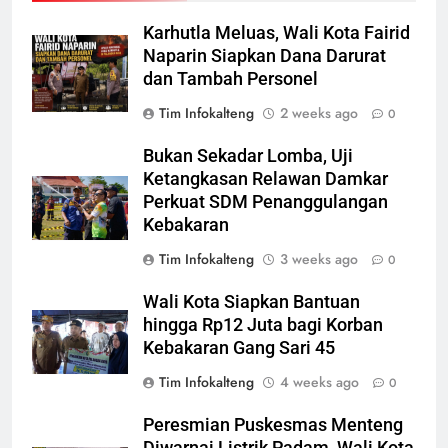
Karhutla Meluas, Wali Kota Fairid
Naparin Siapkan Dana Darurat
dan Tambah Personel
Tim Infokalteng
2 weeks ago
0
Bukan Sekadar Lomba, Uji
Ketangkasan Relawan Damkar
Perkuat SDM Penanggulangan
Kebakaran
Tim Infokalteng
3 weeks ago
0
Wali Kota Siapkan Bantuan
hingga Rp12 Juta bagi Korban
Kebakaran Gang Sari 45
Tim Infokalteng
4 weeks ago
0
Peresmian Puskesmas Menteng
Diwarnai Listrik Padam, Wali Kota