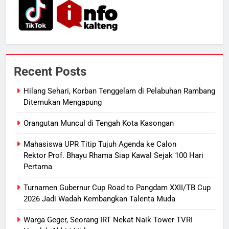
Pertamina Pastikan Pelayanan
ECONOMY
Tetap Jalan
7
Sistem Listrik Kalselteng Masih
Siaga, PLN Batasi Pasokan Selama
Recent Posts
7 Hari
ECONOMY
Hilang Sehari, Korban Tenggelam di Pelabuhan Rambang
Ditemukan Mengapung
8
Distribusi BBM Diperkuat,
Orangutan Muncul di Tengah Kota Kasongan
Pertamina Targetkan Antrean di
Mahasiswa UPR Titip Tujuh Agenda ke Calon
SPBU Sampit Segera Terurai
ECONOMY
Rektor Prof. Bhayu Rhama Siap Kawal Sejak 100 Hari
Pertama
1
Turnamen Gubernur Cup Road to Pangdam XXII/TB Cup
Hilang Sehari, Korban Tenggelam
2026 Jadi Wadah Kembangkan Talenta Muda
di Pelabuhan Rambang Ditemukan
Mengapung
REGION
Warga Geger, Seorang IRT Nekat Naik Tower TVRI