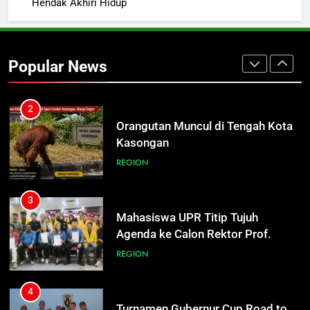
Hendak Akhiri Hidup
2
Orangutan Muncul di Tengah Kota
Kasongan
Popular News
REGION
3
Mahasiswa UPR Titip Tujuh
Agenda ke Calon Rektor Prof.
Bhayu Rhama Siap Kawal Sejak
REGION
100 Hari Pertama
4
Turnamen Gubernur Cup Road to
Pangdam XXII/TB Cup 2026 Jadi
Wadah Kembangkan Talenta Muda
SPORTS
5