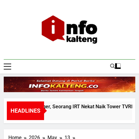
Skip
to
content
Infokalteng
Ruang Informasi Kalimantan Tengah
Warga Geger, Seorang IRT Nekat Naik Tower TVRI Henda
HEADLINES
12 Hours Ago
Home
2026
May
13