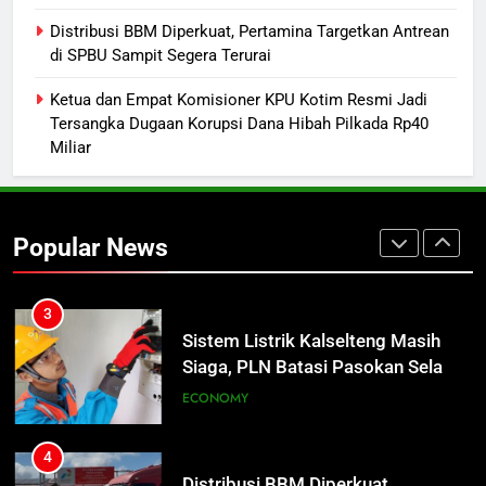
1
Distribusi BBM Diperkuat, Pertamina Targetkan Antrean
Warga Geger, Seorang IRT Nekat
di SPBU Sampit Segera Terurai
Naik Tower TVRI Hendak Akhiri
Ketua dan Empat Komisioner KPU Kotim Resmi Jadi
Hidup
REGION
Tersangka Dugaan Korupsi Dana Hibah Pilkada Rp40
Miliar
2
Insiden Konsumen di SPBU
Pangkalan Bun Ditangani Cepat,
Popular News
Pertamina Pastikan Pelayanan
ECONOMY
Tetap Jalan
3
Sistem Listrik Kalselteng Masih
Siaga, PLN Batasi Pasokan Selama
7 Hari
ECONOMY
4
Distribusi BBM Diperkuat,