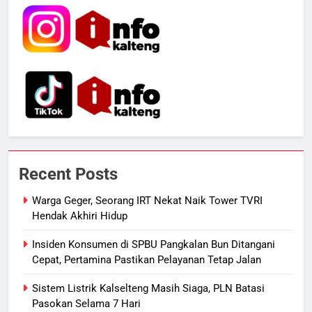
Dugaan Korupsi Dana Hibah
HUKUM DAN KRIMINAL
Pilkada Rp40 Miliar
6
Presiden Prabowo Minta Bahlil
Segera Tuntaskan Pemadaman
Listrik di Kalsel-Teng
NUSANTARA
7
Nama Tokoh Anime Ramai Dipakai
Recent Posts
Warga Indonesia, Ada Uzumaki, D.
Luffy, Shinchan, hingga Doraemon
NUSANTARA
Warga Geger, Seorang IRT Nekat Naik Tower TVRI
Hendak Akhiri Hidup
8
Insiden Konsumen di SPBU Pangkalan Bun Ditangani
Tak Ada Lagi Pajak Terlewat, GIS
Cepat, Pertamina Pastikan Pelayanan Tetap Jalan
Mulai Diterapkan di Palangka Raya
Sistem Listrik Kalselteng Masih Siaga, PLN Batasi
ECONOMY
Pasokan Selama 7 Hari