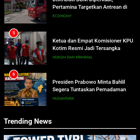
Pertamina Targetkan Antrean di
SPBU Sampit Segera Terurai
ECONOMY
5
Ketua dan Empat Komisioner KPU
Kotim Resmi Jadi Tersangka
Dugaan Korupsi Dana Hibah
HUKUM DAN KRIMINAL
Pilkada Rp40 Miliar
6
Presiden Prabowo Minta Bahlil
5
Segera Tuntaskan Pemadaman
Ketua dan Empat Komisioner KPU
Listrik di Kalsel-Teng
Kotim Resmi Jadi Tersangka
NUSANTARA
Dugaan Korupsi Dana Hibah
HUKUM DAN KRIMINAL
Pilkada Rp40 Miliar
7
Trending News
Nama Tokoh Anime Ramai Dipakai
6
Warga Indonesia, Ada Uzumaki, D.
Presiden Prabowo Minta Bahlil
Luffy, Shinchan, hingga Doraemon
Segera Tuntaskan Pemadaman
NUSANTARA