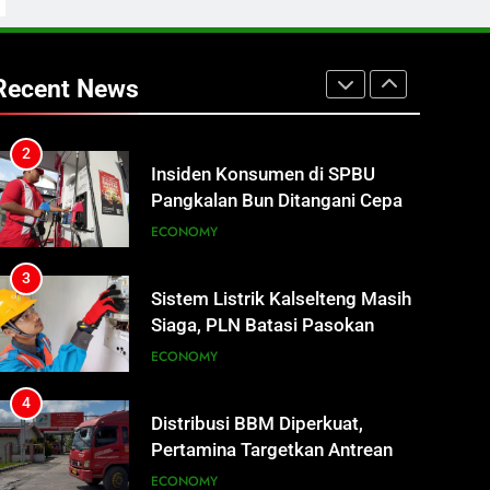
2
Insiden Konsumen di SPBU
Pangkalan Bun Ditangani Cepat,
Recent News
Pertamina Pastikan Pelayanan
ECONOMY
Tetap Jalan
3
Sistem Listrik Kalselteng Masih
Siaga, PLN Batasi Pasokan
Selama 7 Hari
ECONOMY
4
Distribusi BBM Diperkuat,
Pertamina Targetkan Antrean di
SPBU Sampit Segera Terurai
ECONOMY
5
Ketua dan Empat Komisioner
KPU Kotim Resmi Jadi
Tersangka Dugaan Korupsi
HUKUM DAN KRIMINAL