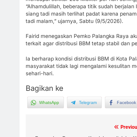
“Alhamdulillah, beberapa titik sudah berjala
siang tadi masih terlihat padat karena penam
tadi malam,” ujarnya, Sabtu (9/5/2026).
Fairid menegaskan Pemko Palangka Raya aka
terkait agar distribusi BBM tetap stabil dan
Ia berharap kondisi distribusi BBM di Kota 
masyarakat tidak lagi mengalami kesulitan 
sehari-hari.
Bagikan ke
WhatsApp
Telegram
Facebook
5
Ketua dan Empat Komisioner
KPU Kotim Resmi Jadi
Previou
Post
Tersangka Dugaan Korupsi
HUKUM DAN KRIMINAL
Dana Hibah Pilkada Rp40 Miliar