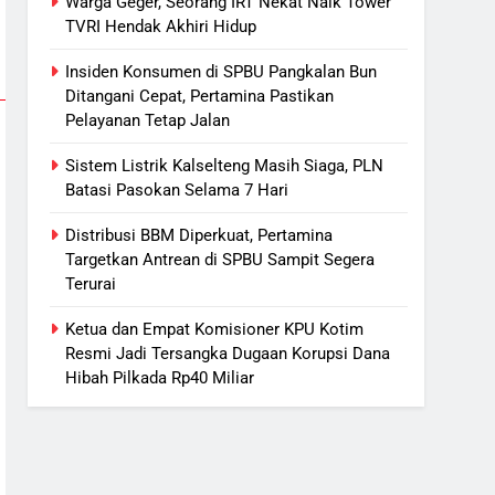
Warga Geger, Seorang IRT Nekat Naik Tower
6
TVRI Hendak Akhiri Hidup
Presiden Prabowo Minta Bahlil
Segera Tuntaskan Pemadaman
Insiden Konsumen di SPBU Pangkalan Bun
Listrik di Kalsel-Teng
Ditangani Cepat, Pertamina Pastikan
NUSANTARA
Pelayanan Tetap Jalan
7
Sistem Listrik Kalselteng Masih Siaga, PLN
Nama Tokoh Anime Ramai
Batasi Pasokan Selama 7 Hari
Dipakai Warga Indonesia, Ada
Uzumaki, D. Luffy, Shinchan,
NUSANTARA
Distribusi BBM Diperkuat, Pertamina
hingga Doraemon
Targetkan Antrean di SPBU Sampit Segera
8
Terurai
Tak Ada Lagi Pajak Terlewat,
GIS Mulai Diterapkan di
Ketua dan Empat Komisioner KPU Kotim
Palangka Raya
ECONOMY
Resmi Jadi Tersangka Dugaan Korupsi Dana
Hibah Pilkada Rp40 Miliar
1
Warga Geger, Seorang IRT
Nekat Naik Tower TVRI Hendak
Akhiri Hidup
REGION