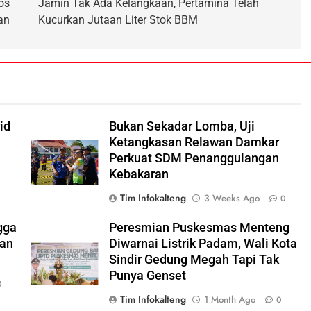
os
Jamin Tak Ada Kelangkaan, Pertamina Telah
an
Kucurkan Jutaan Liter Stok BBM
id
Bukan Sekadar Lomba, Uji
Ketangkasan Relawan Damkar
Perkuat SDM Penanggulangan
Kebakaran
Tim Infokalteng
3 Weeks Ago
0
gga
Peresmian Puskesmas Menteng
ran
Diwarnai Listrik Padam, Wali Kota
Sindir Gedung Megah Tapi Tak
Punya Genset
0
Tim Infokalteng
1 Month Ago
0