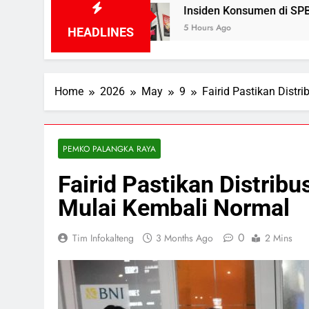
Insiden Konsumen di SPBU Pangkalan Bun Dita
5 Hours Ago
HEADLINES
Home
2026
May
9
Fairid Pastikan Dist
PEMKO PALANGKA RAYA
Fairid Pastikan Distrib
Mulai Kembali Normal
0
Tim Infokalteng
3 Months Ago
2 Mins