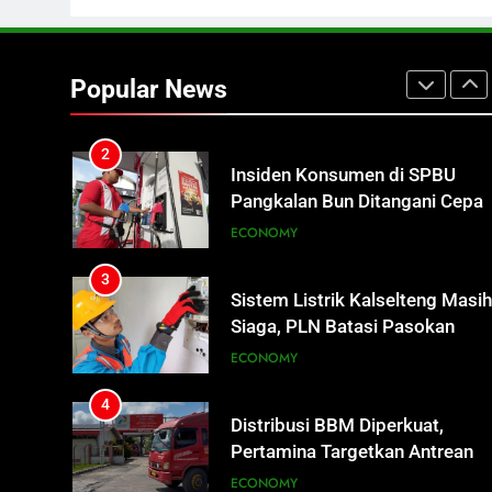
2
Insiden Konsumen di SPBU
Pangkalan Bun Ditangani Cepat
Popular News
Pertamina Pastikan Pelayanan
ECONOMY
Tetap Jalan
3
Sistem Listrik Kalselteng Masi
Siaga, PLN Batasi Pasokan
Selama 7 Hari
ECONOMY
4
Distribusi BBM Diperkuat,
Pertamina Targetkan Antrean d
SPBU Sampit Segera Terurai
ECONOMY
5
Ketua dan Empat Komisioner
KPU Kotim Resmi Jadi
Tersangka Dugaan Korupsi
HUKUM DAN KRIMINAL