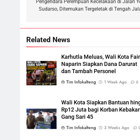
navigation
Pengendara Perempuan Kecelakaan di Jalan Y
6
Sudarso, Ditemukan Tergeletak di Tengah Jal
Presiden Prabowo Minta Bahlil
Segera Tuntaskan Pemadaman
Listrik di Kalsel-Teng
NUSANTARA
Related News
7
Nama Tokoh Anime Ramai
Dipakai Warga Indonesia, Ada
Karhutla Meluas, Wali Kota Fair
Uzumaki, D. Luffy, Shinchan,
NUSANTARA
Naparin Siapkan Dana Darurat
hingga Doraemon
dan Tambah Personel
8
Tim Infokalteng
1 Week Ago
0
Tak Ada Lagi Pajak Terlewat,
GIS Mulai Diterapkan di
Palangka Raya
ECONOMY
Wali Kota Siapkan Bantuan hin
Rp12 Juta bagi Korban Kebaka
1
Gang Sari 45
Warga Geger, Seorang IRT
Nekat Naik Tower TVRI Hendak
Tim Infokalteng
3 Weeks Ago
Akhiri Hidup
REGION