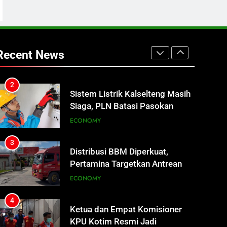
Pangkalan Bun Ditangani Cepat,
Pertamina Pastikan Pelayanan
ECONOMY
Tetap Jalan
2
Sistem Listrik Kalselteng Masih
Recent News
Siaga, PLN Batasi Pasokan
Selama 7 Hari
ECONOMY
3
Distribusi BBM Diperkuat,
Pertamina Targetkan Antrean di
SPBU Sampit Segera Terurai
ECONOMY
4
Ketua dan Empat Komisioner
KPU Kotim Resmi Jadi
Tersangka Dugaan Korupsi
HUKUM DAN KRIMINAL
Dana Hibah Pilkada Rp40 Miliar
5
Presiden Prabowo Minta Bahlil