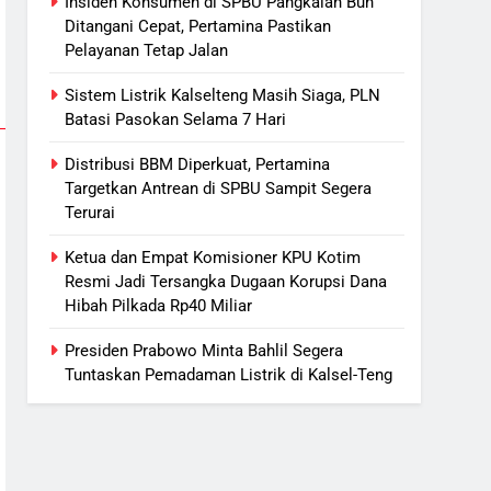
Insiden Konsumen di SPBU Pangkalan Bun
Listrik di Kalsel-Teng
Ditangani Cepat, Pertamina Pastikan
NUSANTARA
Pelayanan Tetap Jalan
6
Nama Tokoh Anime Ramai
Sistem Listrik Kalselteng Masih Siaga, PLN
Batasi Pasokan Selama 7 Hari
Dipakai Warga Indonesia, Ada
Uzumaki, D. Luffy, Shinchan,
NUSANTARA
Distribusi BBM Diperkuat, Pertamina
hingga Doraemon
Targetkan Antrean di SPBU Sampit Segera
7
Terurai
Tak Ada Lagi Pajak Terlewat,
GIS Mulai Diterapkan di
Ketua dan Empat Komisioner KPU Kotim
Palangka Raya
ECONOMY
Resmi Jadi Tersangka Dugaan Korupsi Dana
Hibah Pilkada Rp40 Miliar
8
Manajemen FEB UPR Cetak
Presiden Prabowo Minta Bahlil Segera
Lulusan Siap Kerja Melalui
Tuntaskan Pemadaman Listrik di Kalsel-Teng
Program Magang Berdampak
ECONOMY
1
Insiden Konsumen di SPBU