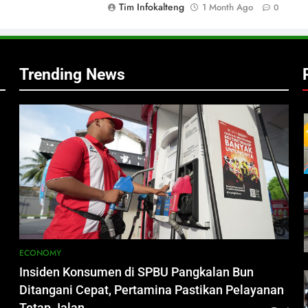
Tim Infokalteng
1 Month Ago
0
h
Trending News
i
ECONOMY
Insiden Konsumen di SPBU Pangkalan Bun
Ditangani Cepat, Pertamina Pastikan Pelayanan
Tetap Jalan