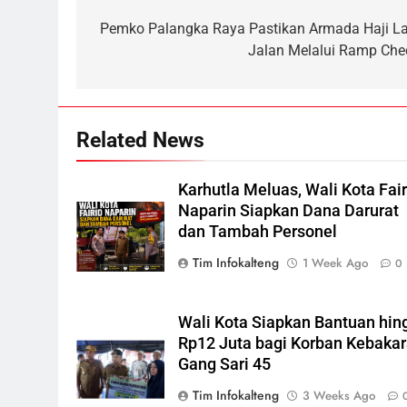
Listrik di Kalsel-Teng
NUSANTARA
navigation
Pemko Palangka Raya Pastikan Armada Haji La
6
Jalan Melalui Ramp Che
Nama Tokoh Anime Ramai
Dipakai Warga Indonesia, Ada
Uzumaki, D. Luffy, Shinchan,
NUSANTARA
hingga Doraemon
Related News
7
Tak Ada Lagi Pajak Terlewat,
Karhutla Meluas, Wali Kota Fair
GIS Mulai Diterapkan di
Naparin Siapkan Dana Darurat
Palangka Raya
ECONOMY
dan Tambah Personel
8
Tim Infokalteng
1 Week Ago
0
Manajemen FEB UPR Cetak
Lulusan Siap Kerja Melalui
Program Magang Berdampak
ECONOMY
Wali Kota Siapkan Bantuan hin
Rp12 Juta bagi Korban Kebaka
1
Gang Sari 45
Insiden Konsumen di SPBU
Tim Infokalteng
3 Weeks Ago
Pangkalan Bun Ditangani Cepat