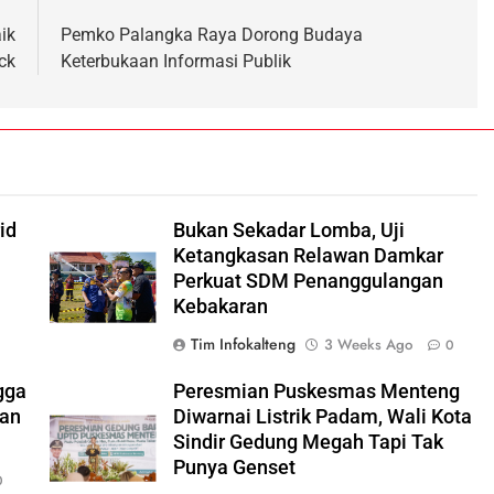
ik
Pemko Palangka Raya Dorong Budaya
ck
Keterbukaan Informasi Publik
id
Bukan Sekadar Lomba, Uji
Ketangkasan Relawan Damkar
Perkuat SDM Penanggulangan
Kebakaran
Tim Infokalteng
3 Weeks Ago
0
gga
Peresmian Puskesmas Menteng
ran
Diwarnai Listrik Padam, Wali Kota
Sindir Gedung Megah Tapi Tak
Punya Genset
0
,