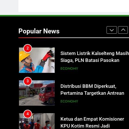
Pertamina Pastikan Pelayanan
ECONOMY
Tetap Jalan
2
Sistem Listrik Kalselteng Masi
Popular News
Siaga, PLN Batasi Pasokan
Selama 7 Hari
ECONOMY
3
Distribusi BBM Diperkuat,
Pertamina Targetkan Antrean d
SPBU Sampit Segera Terurai
ECONOMY
4
Ketua dan Empat Komisioner
KPU Kotim Resmi Jadi
Tersangka Dugaan Korupsi
HUKUM DAN KRIMINAL
Dana Hibah Pilkada Rp40 Miliar
5
Presiden Prabowo Minta Bahlil
Segera Tuntaskan Pemadaman