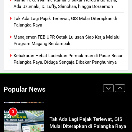
Lamandau Masih Tembus Rp15
Ada Uzumaki, D. Luffy, Shinchan, hingga Doraemon
Ribu per Liter
REGION
Tak Ada Lagi Pajak Terlewat, GIS Mulai Diterapkan di
Palangka Raya
1
Presiden Prabowo Minta Bahlil
Manajemen FEB UPR Cetak Lulusan Siap Kerja Melalui
Program Magang Berdampak
Segera Tuntaskan Pemadaman
Listrik di Kalsel-Teng
NUSANTARA
Kebakaran Hebat Ludeskan Permukiman di Pasar Besar
Palangka Raya, Diduga Sengaja Dibakar Penghuninya
2
Nama Tokoh Anime Ramai Dipakai
Warga Indonesia, Ada Uzumaki, D.
Popular News
Luffy, Shinchan, hingga Doraemon
NUSANTARA
3
Tak Ada Lagi Pajak Terlewat, GIS
Mulai Diterapkan di Palangka Raya
ECONOMY