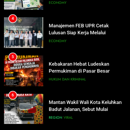
4
Manajemen FEB UPR Cetak
Lulusan Siap Kerja Melalui
Program Magang Berdampak
ECONOMY
5
Kebakaran Hebat Ludeskan
Permukiman di Pasar Besar
Palangka Raya, Diduga Sengaja
HUKUM DAN KRIMINAL
Dibakar Penghuninya
6
Mantan Wakil Wali Kota Keluhkan
5
Badut Jalanan, Sebut Mulai
Kebakaran Hebat Ludeskan
Meresahkan Pengendara
Permukiman di Pasar Besar
REGION
VIRAL
Palangka Raya, Diduga Sengaja
HUKUM DAN KRIMINAL
Dibakar Penghuninya
7