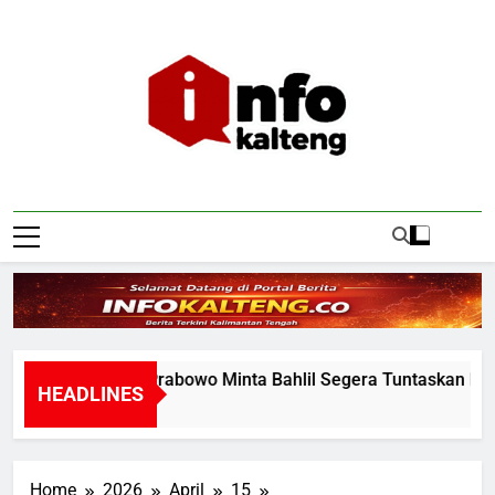
Skip
to
content
Infokalteng
Ruang Informasi Kalimantan Tengah
Presiden Prabowo Minta Bahlil Segera Tuntaskan Pemada
HEADLINES
20 Hours Ago
Home
2026
April
15