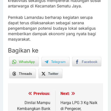
kreativitas sekaligus mempererat hubungan sosial
antarwarga di Kecamatan Sematu Jaya.
Pemkab Lamandau berharap kegiatan serupa
dapat terus dilaksanakan sebagai sarana
pengembangan potensi budaya lokal sekaligus
memberikan dampak ekonomi yang nyata bagi
masyarakat.
Bagikan ke
WhatsApp
Telegram
Facebook
Threads
Twitter
Previous:
Next:
Post
navigation
Dinilai Mampu
Harga LPG 3 Kg Naik
Kembangkan Bank
di Pengecer,