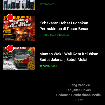
6
Mantan Wakil Wali Kota Keluhkan
5
Badut Jalanan, Sebut Mulai
Kebakaran Hebat Ludeskan
Meresahkan Pengendara
Permukiman di Pasar Besar
REGION
VIRAL
Palangka Raya, Diduga Sengaja
HUKUM DAN KRIMINAL
Dibakar Penghuninya
7
Suara Bising Berujung Penindakan,
6
Polsek Rakumpit Amankan Motor
Mantan Wakil Wali Kota Keluhkan
Berknalpot Brong
Badut Jalanan, Sebut Mulai
HUKUM DAN KRIMINAL
Meresahkan Pengendara
REGION
VIRAL
8
Harga Pertalite Subsidi Eceran di
7
Lamandau Masih Tembus Rp15
Suara Bising Berujung Penindakan,
Ribu per Liter
Ruang Redaksi
Polsek Rakumpit Amankan Motor
REGION
Kebijakan Privasi
Berknalpot Brong
HUKUM DAN KRIMINAL
Pedoman Pemberitaan Media
Siber
8