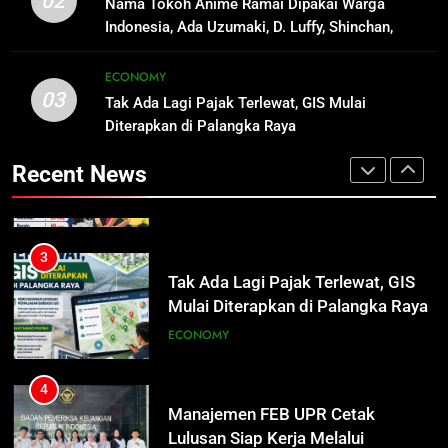
02
Nama Tokoh Anime Ramai Dipakai Warga
Luffy, Shinchan, hingga Doraemon
Segera Tuntaskan Pemadaman
NUSANTARA
Indonesia, Ada Uzumaki, D. Luffy, Shinchan,
Listrik di Kalsel-Teng
NUSANTARA
hingga Doraemon
3
ECONOMY
03
Tak Ada Lagi Pajak Terlewat, GIS
Tak Ada Lagi Pajak Terlewat, GIS Mulai
2
Mulai Diterapkan di Palangka Raya
Diterapkan di Palangka Raya
Nama Tokoh Anime Ramai Dipakai
Warga Indonesia, Ada Uzumaki, D.
ECONOMY
Recent News
Luffy, Shinchan, hingga Doraemon
NUSANTARA
4
Manajemen FEB UPR Cetak
3
Lulusan Siap Kerja Melalui
Tak Ada Lagi Pajak Terlewat, GIS
Program Magang Berdampak
Mulai Diterapkan di Palangka Raya
ECONOMY
ECONOMY
5
Kebakaran Hebat Ludeskan
4
Permukiman di Pasar Besar
Manajemen FEB UPR Cetak
Palangka Raya, Diduga Sengaja
Lulusan Siap Kerja Melalui
HUKUM DAN KRIMINAL
Dibakar Penghuninya
Program Magang Berdampak
ECONOMY