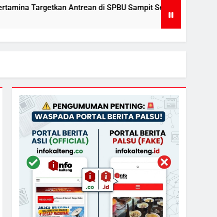
n Antrean di SPBU Sampit Segera Terurai
Ketu
2 Day