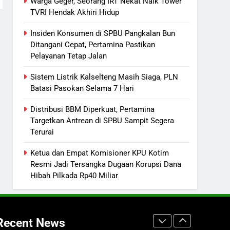
Warga Geger, Seorang IRT Nekat Naik Tower
Akhiri Hidup
REGION
TVRI Hendak Akhiri Hidup
2
Insiden Konsumen di SPBU Pangkalan Bun
Insiden Konsumen di SPBU
Ditangani Cepat, Pertamina Pastikan
Pangkalan Bun Ditangani Cepat,
Pelayanan Tetap Jalan
Pertamina Pastikan Pelayanan
ECONOMY
Sistem Listrik Kalselteng Masih Siaga, PLN
Tetap Jalan
Batasi Pasokan Selama 7 Hari
3
Sistem Listrik Kalselteng Masih
Distribusi BBM Diperkuat, Pertamina
Siaga, PLN Batasi Pasokan
Targetkan Antrean di SPBU Sampit Segera
Selama 7 Hari
ECONOMY
Terurai
4
Ketua dan Empat Komisioner KPU Kotim
Distribusi BBM Diperkuat,
Resmi Jadi Tersangka Dugaan Korupsi Dana
Pertamina Targetkan Antrean di
Hibah Pilkada Rp40 Miliar
SPBU Sampit Segera Terurai
ECONOMY
5
Ketua dan Empat Komisioner
Recent News