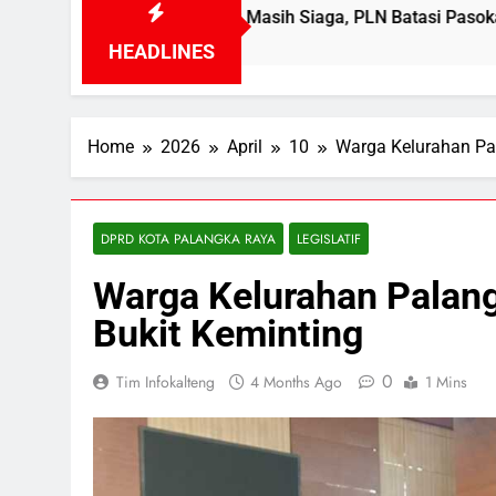
ik Kalselteng Masih Siaga, PLN Batasi Pasokan Selama 7 Hari
HEADLINES
Home
2026
April
10
Warga Kelurahan Pa
DPRD KOTA PALANGKA RAYA
LEGISLATIF
Warga Kelurahan Palang
Bukit Keminting
0
Tim Infokalteng
4 Months Ago
1 Mins