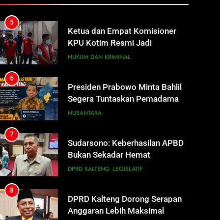
KPU Kotim Resmi Jadi
Tersangka Dugaan Korupsi
HUKUM DAN KRIMINAL
Dana Hibah Pilkada Rp40 Miliar
6
Presiden Prabowo Minta Bahlil
Segera Tuntaskan Pemadaman
Listrik di Kalsel-Teng
NUSANTARA
7
Sudarsono: Keberhasilan APBD
Bukan Sekadar Hemat
Anggaran
DPRD KALTENG
LEGISLATIF
8
DPRD Kalteng Dorong Serapan
Anggaran Lebih Maksimal
DPRD KALTENG
LEGISLATIF
1
Warga Geger, Seorang IRT