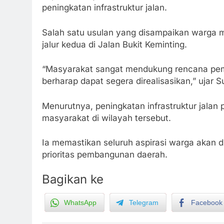
peningkatan infrastruktur jalan.
Salah satu usulan yang disampaikan warga 
jalur kedua di Jalan Bukit Keminting.
“Masyarakat sangat mendukung rencana pemb
berharap dapat segera direalisasikan,” ujar 
Menurutnya, peningkatan infrastruktur jalan
masyarakat di wilayah tersebut.
Ia memastikan seluruh aspirasi warga akan d
prioritas pembangunan daerah.
Bagikan ke
5
Ketua dan Empat Komisioner
WhatsApp
Telegram
Facebook
KPU Kotim Resmi Jadi
Tersangka Dugaan Korupsi
HUKUM DAN KRIMINAL