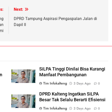
s:
Next:
ng
DPRD Tampung Aspirasi Pengaspalan Jalan di
an
Dapil II
mi
SiLPA Tinggi Dinilai Bisa Kurangi
n
Manfaat Pembangunan
Tim Infokalteng
3 Days Ago
0
DPRD Kalteng Ingatkan SiLPA
Besar Tak Selalu Berarti Efisiensi
Tim Infokalteng
3 Days Ago
0