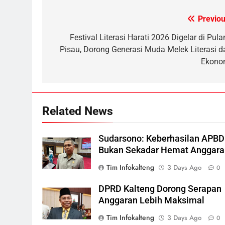
Dana Hibah Pilkada Rp40 Miliar
6
Previou
Post
Presiden Prabowo Minta Bahlil
navigation
Festival Literasi Harati 2026 Digelar di Pula
Segera Tuntaskan Pemadaman
Pisau, Dorong Generasi Muda Melek Literasi d
Listrik di Kalsel-Teng
NUSANTARA
Ekono
7
Sudarsono: Keberhasilan APBD
Bukan Sekadar Hemat
Related News
Anggaran
DPRD KALTENG
LEGISLATIF
8
Sudarsono: Keberhasilan APBD
DPRD Kalteng Dorong Serapan
Bukan Sekadar Hemat Anggara
Anggaran Lebih Maksimal
Tim Infokalteng
3 Days Ago
0
DPRD KALTENG
LEGISLATIF
DPRD Kalteng Dorong Serapan
1
Warga Geger, Seorang IRT
Anggaran Lebih Maksimal
Nekat Naik Tower TVRI Hendak
Tim Infokalteng
3 Days Ago
0
Akhiri Hidup