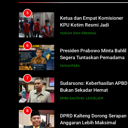
Tersangka Dugaan Korupsi
HUKUM DAN KRIMINAL
Dana Hibah Pilkada Rp40 Miliar
6
Presiden Prabowo Minta Bahlil
Segera Tuntaskan Pemadaman
Listrik di Kalsel-Teng
NUSANTARA
7
Sudarsono: Keberhasilan APBD
Bukan Sekadar Hemat
Anggaran
DPRD KALTENG
LEGISLATIF
8
DPRD Kalteng Dorong Serapan
Anggaran Lebih Maksimal
DPRD KALTENG
LEGISLATIF
1
Warga Geger, Seorang IRT
Nekat Naik Tower TVRI Hendak