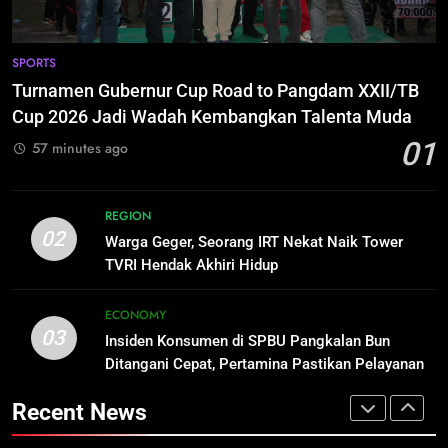
Listrik di Kalsel-Teng
NUSANTARA
1
Turnamen Gubernur Cup Road to
SPORTS
8
Pangdam XXII/TB Cup 2026 Jadi
Turnamen Gubernur Cup Road to Pangdam XXII/TB
Sudarsono: Keberhasilan APBD
Wadah Kembangkan Talenta Muda
SPORTS
Cup 2026 Jadi Wadah Kembangkan Talenta Muda
Bukan Sekadar Hemat Anggaran
01
57 minutes ago
DPRD KALTENG
LEGISLATIF
2
Warga Geger, Seorang IRT Nekat
1
Naik Tower TVRI Hendak Akhiri
REGION
Turnamen Gubernur Cup Road to
02
Hidup
Warga Geger, Seorang IRT Nekat Naik Tower
REGION
Pangdam XXII/TB Cup 2026 Jadi
TVRI Hendak Akhiri Hidup
Wadah Kembangkan Talenta Muda
SPORTS
3
ECONOMY
Insiden Konsumen di SPBU
03
Insiden Konsumen di SPBU Pangkalan Bun
2
Pangkalan Bun Ditangani Cepat,
Ditangani Cepat, Pertamina Pastikan Pelayanan
Warga Geger, Seorang IRT Nekat
Pertamina Pastikan Pelayanan
ECONOMY
Tetap Jalan
Naik Tower TVRI Hendak Akhiri
Tetap Jalan
Recent News
Hidup
REGION
4