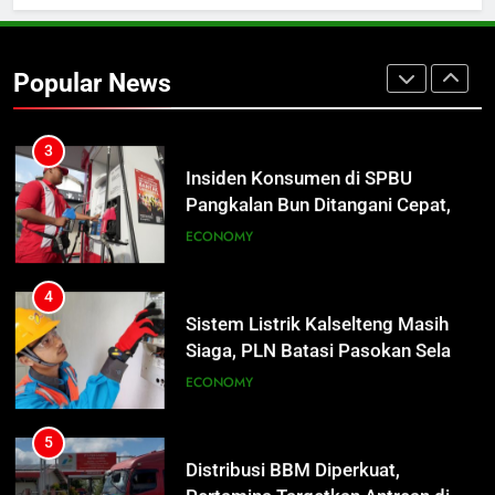
2
Warga Geger, Seorang IRT Nekat
Naik Tower TVRI Hendak Akhiri
Popular News
Hidup
REGION
3
Insiden Konsumen di SPBU
Pangkalan Bun Ditangani Cepat,
Pertamina Pastikan Pelayanan
ECONOMY
Tetap Jalan
4
Sistem Listrik Kalselteng Masih
Siaga, PLN Batasi Pasokan Selama
7 Hari
ECONOMY
5
Distribusi BBM Diperkuat,