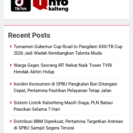
HUKUM DAN KRIMINAL
Pilkada Rp40 Miliar
7
Presiden Prabowo Minta Bahlil
Segera Tuntaskan Pemadaman
Recent Posts
Listrik di Kalsel-Teng
NUSANTARA
Turnamen Gubernur Cup Road to Pangdam XXII/TB Cup
2026 Jadi Wadah Kembangkan Talenta Muda
8
Sudarsono: Keberhasilan APBD
Warga Geger, Seorang IRT Nekat Naik Tower TVRI
Bukan Sekadar Hemat Anggaran
Hendak Akhiri Hidup
DPRD KALTENG
LEGISLATIF
Insiden Konsumen di SPBU Pangkalan Bun Ditangani
Cepat, Pertamina Pastikan Pelayanan Tetap Jalan
1
Turnamen Gubernur Cup Road to
Sistem Listrik Kalselteng Masih Siaga, PLN Batasi
Pasokan Selama 7 Hari
Pangdam XXII/TB Cup 2026 Jadi
Wadah Kembangkan Talenta Muda
SPORTS
Distribusi BBM Diperkuat, Pertamina Targetkan Antrean
di SPBU Sampit Segera Terurai