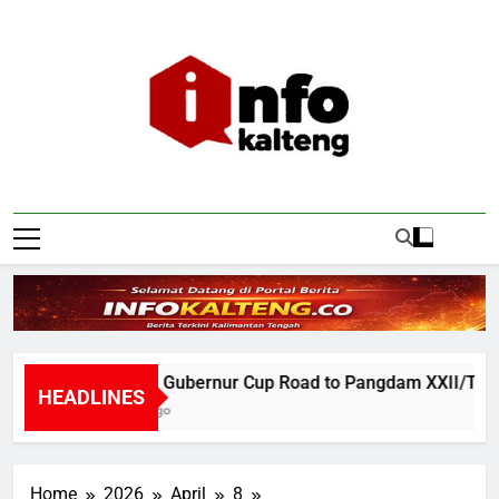
Skip
to
content
Infokalteng
Ruang Informasi Kalimantan Tengah
Turnamen Gubernur Cup Road to Pangdam XXII/TB Cup
HEADLINES
57 Minutes Ago
Home
2026
April
8