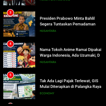
Listrik di Kalsel-Teng
NUSANTARA
4
Nama Tokoh Anime Ramai Dipakai
Warga Indonesia, Ada Uzumaki, D.
Luffy, Shinchan, hingga Doraemon
NUSANTARA
5
Tak Ada Lagi Pajak Terlewat, GIS
Mulai Diterapkan di Palangka Raya
ECONOMY
6
Manajemen FEB UPR Cetak
5
Lulusan Siap Kerja Melalui
Tak Ada Lagi Pajak Terlewat, GIS
Program Magang Berdampak
Mulai Diterapkan di Palangka Raya
ECONOMY
ECONOMY