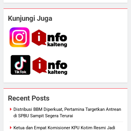
5
Tak Ada Lagi Pajak Terlewat, GIS
Kunjungi Juga
Mulai Diterapkan di Palangka Raya
ECONOMY
6
Manajemen FEB UPR Cetak
Lulusan Siap Kerja Melalui
Program Magang Berdampak
ECONOMY
7
Kebakaran Hebat Ludeskan
Recent Posts
Permukiman di Pasar Besar
Palangka Raya, Diduga Sengaja
HUKUM DAN KRIMINAL
Distribusi BBM Diperkuat, Pertamina Targetkan Antrean
Dibakar Penghuninya
di SPBU Sampit Segera Terurai
8
Ketua dan Empat Komisioner KPU Kotim Resmi Jadi