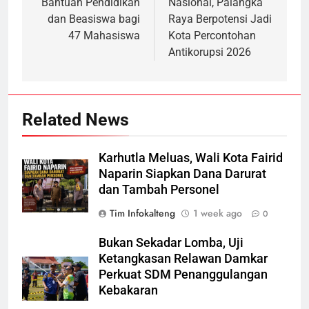
Bantuan Pendidikan
Nasional, Palangka
dan Beasiswa bagi
Raya Berpotensi Jadi
47 Mahasiswa
Kota Percontohan
Antikorupsi 2026
Related News
Karhutla Meluas, Wali Kota Fairid
Naparin Siapkan Dana Darurat
dan Tambah Personel
Tim Infokalteng
1 week ago
0
Bukan Sekadar Lomba, Uji
Ketangkasan Relawan Damkar
Perkuat SDM Penanggulangan
Kebakaran