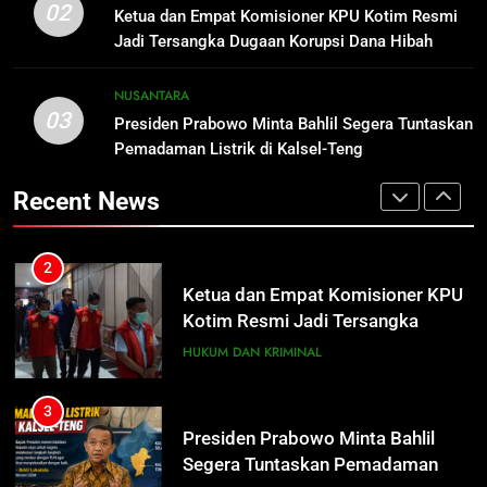
Kotim Resmi Jadi Tersangka
Distribusi BBM Diperkuat,
02
Ketua dan Empat Komisioner KPU Kotim Resmi
Dugaan Korupsi Dana Hibah
Pertamina Targetkan Antrean di
HUKUM DAN KRIMINAL
Jadi Tersangka Dugaan Korupsi Dana Hibah
Pilkada Rp40 Miliar
SPBU Sampit Segera Terurai
ECONOMY
Pilkada Rp40 Miliar
3
NUSANTARA
03
Presiden Prabowo Minta Bahlil
Presiden Prabowo Minta Bahlil Segera Tuntaskan
2
Segera Tuntaskan Pemadaman
Pemadaman Listrik di Kalsel-Teng
Ketua dan Empat Komisioner KPU
Listrik di Kalsel-Teng
Kotim Resmi Jadi Tersangka
NUSANTARA
Recent News
Dugaan Korupsi Dana Hibah
HUKUM DAN KRIMINAL
Pilkada Rp40 Miliar
4
Nama Tokoh Anime Ramai Dipakai
3
Warga Indonesia, Ada Uzumaki, D.
Presiden Prabowo Minta Bahlil
Luffy, Shinchan, hingga Doraemon
Segera Tuntaskan Pemadaman
NUSANTARA
Listrik di Kalsel-Teng
NUSANTARA
5
Tak Ada Lagi Pajak Terlewat, GIS
4
Mulai Diterapkan di Palangka Raya
Nama Tokoh Anime Ramai Dipakai
Warga Indonesia, Ada Uzumaki, D.
ECONOMY