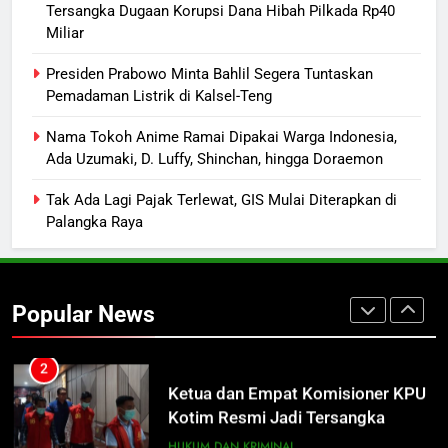
Mantan Wakil Wali Kota Keluhkan
Tersangka Dugaan Korupsi Dana Hibah Pilkada Rp40
Badut Jalanan, Sebut Mulai
Miliar
Meresahkan Pengendara
REGION
VIRAL
Presiden Prabowo Minta Bahlil Segera Tuntaskan
Pemadaman Listrik di Kalsel-Teng
1
Distribusi BBM Diperkuat,
Nama Tokoh Anime Ramai Dipakai Warga Indonesia,
Ada Uzumaki, D. Luffy, Shinchan, hingga Doraemon
Pertamina Targetkan Antrean di
SPBU Sampit Segera Terurai
ECONOMY
Tak Ada Lagi Pajak Terlewat, GIS Mulai Diterapkan di
Palangka Raya
2
Ketua dan Empat Komisioner KPU
Kotim Resmi Jadi Tersangka
Popular News
Dugaan Korupsi Dana Hibah
HUKUM DAN KRIMINAL
Pilkada Rp40 Miliar
3
Presiden Prabowo Minta Bahlil
Segera Tuntaskan Pemadaman