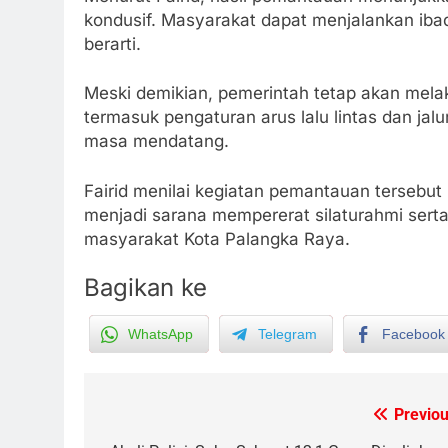
kondusif. Masyarakat dapat menjalankan ib
berarti.
Meski demikian, pemerintah tetap akan mela
termasuk pengaturan arus lalu lintas dan ja
masa mendatang.
Fairid menilai kegiatan pemantauan tersebu
menjadi sarana mempererat silaturahmi ser
masyarakat Kota Palangka Raya.
Bagikan ke
WhatsApp
Telegram
Facebook
5
Ketua dan Empat Komisioner
KPU Kotim Resmi Jadi
Previou
Post
Tersangka Dugaan Korupsi
HUKUM DAN KRIMINAL
Dana Hibah Pilkada Rp40 Miliar