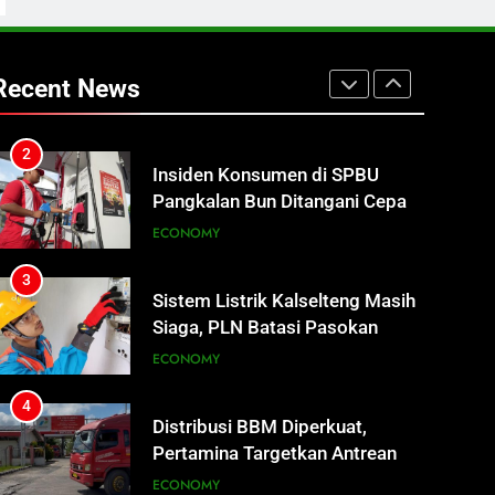
2
Insiden Konsumen di SPBU
Pangkalan Bun Ditangani Cepat,
Recent News
Pertamina Pastikan Pelayanan
ECONOMY
Tetap Jalan
3
Sistem Listrik Kalselteng Masih
Siaga, PLN Batasi Pasokan
Selama 7 Hari
ECONOMY
4
Distribusi BBM Diperkuat,
Pertamina Targetkan Antrean di
SPBU Sampit Segera Terurai
ECONOMY
5
Ketua dan Empat Komisioner
KPU Kotim Resmi Jadi
Tersangka Dugaan Korupsi
HUKUM DAN KRIMINAL