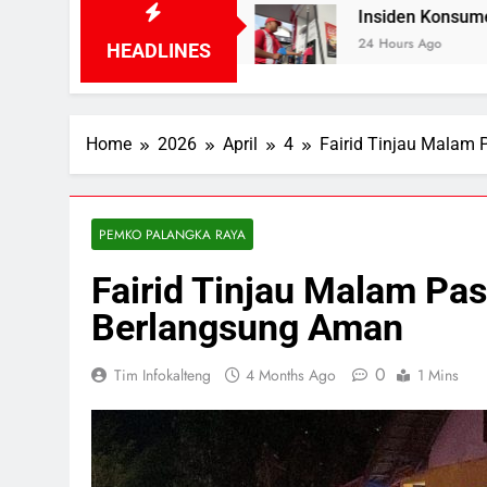
ri Hidup
Insiden Konsumen di SPBU Pangkalan
24 Hours Ago
HEADLINES
Home
2026
April
4
Fairid Tinjau Malam
PEMKO PALANGKA RAYA
Fairid Tinjau Malam Pa
Berlangsung Aman
0
Tim Infokalteng
4 Months Ago
1 Mins