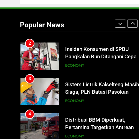
2
Insiden Konsumen di SPBU
Pangkalan Bun Ditangani Cepat
Popular News
Pertamina Pastikan Pelayanan
ECONOMY
Tetap Jalan
3
Sistem Listrik Kalselteng Masi
Siaga, PLN Batasi Pasokan
Selama 7 Hari
ECONOMY
4
Distribusi BBM Diperkuat,
Pertamina Targetkan Antrean d
SPBU Sampit Segera Terurai
ECONOMY
5
Ketua dan Empat Komisioner
KPU Kotim Resmi Jadi
Tersangka Dugaan Korupsi
HUKUM DAN KRIMINAL