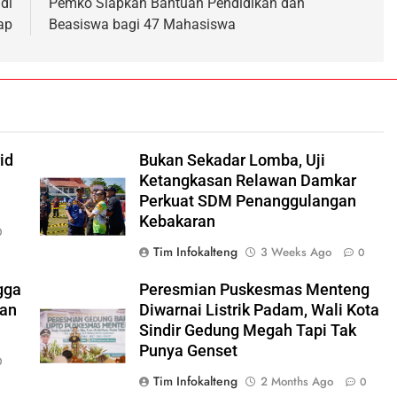
di
Pemko Siapkan Bantuan Pendidikan dan
ap
Beasiswa bagi 47 Mahasiswa
id
Bukan Sekadar Lomba, Uji
Ketangkasan Relawan Damkar
Perkuat SDM Penanggulangan
Kebakaran
0
Tim Infokalteng
3 Weeks Ago
0
gga
Peresmian Puskesmas Menteng
ran
Diwarnai Listrik Padam, Wali Kota
Sindir Gedung Megah Tapi Tak
Punya Genset
0
Tim Infokalteng
2 Months Ago
0