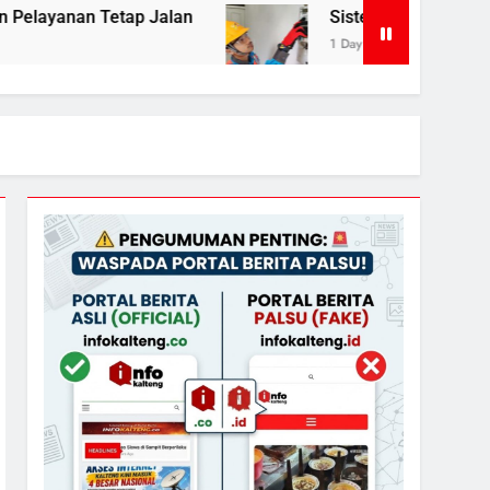
alan
Sistem Listrik Kalselteng Masih Siaga, 
1 Day Ago