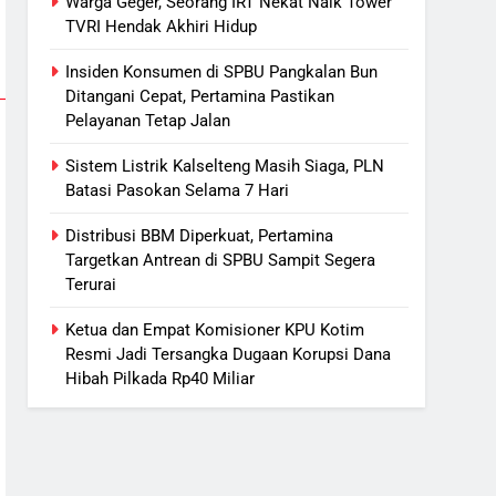
Warga Geger, Seorang IRT Nekat Naik Tower
6
TVRI Hendak Akhiri Hidup
Presiden Prabowo Minta Bahlil
Segera Tuntaskan Pemadaman
Insiden Konsumen di SPBU Pangkalan Bun
Listrik di Kalsel-Teng
Ditangani Cepat, Pertamina Pastikan
NUSANTARA
Pelayanan Tetap Jalan
7
Sudarsono: Keberhasilan APBD
Sistem Listrik Kalselteng Masih Siaga, PLN
Batasi Pasokan Selama 7 Hari
Bukan Sekadar Hemat
Anggaran
DPRD KALTENG
LEGISLATIF
Distribusi BBM Diperkuat, Pertamina
Targetkan Antrean di SPBU Sampit Segera
8
Terurai
DPRD Kalteng Dorong Serapan
Anggaran Lebih Maksimal
Ketua dan Empat Komisioner KPU Kotim
DPRD KALTENG
LEGISLATIF
Resmi Jadi Tersangka Dugaan Korupsi Dana
Hibah Pilkada Rp40 Miliar
1
Warga Geger, Seorang IRT
Nekat Naik Tower TVRI Hendak
Akhiri Hidup
REGION