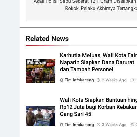
navigation
Akali Polisi, Sabu Seberat 12,1 Gram Diselipkan 
6
Rokok, Pelaku Akhirnya Tertangk
Presiden Prabowo Minta Bahlil
Segera Tuntaskan Pemadaman
Listrik di Kalsel-Teng
NUSANTARA
Related News
7
Sudarsono: Keberhasilan APBD
Bukan Sekadar Hemat
Karhutla Meluas, Wali Kota Fair
Anggaran
DPRD KALTENG
LEGISLATIF
Naparin Siapkan Dana Darurat
dan Tambah Personel
8
Tim Infokalteng
2 Weeks Ago
DPRD Kalteng Dorong Serapan
Anggaran Lebih Maksimal
DPRD KALTENG
LEGISLATIF
Wali Kota Siapkan Bantuan hin
Rp12 Juta bagi Korban Kebaka
1
Gang Sari 45
Warga Geger, Seorang IRT
Nekat Naik Tower TVRI Hendak
Tim Infokalteng
3 Weeks Ago
Akhiri Hidup
REGION