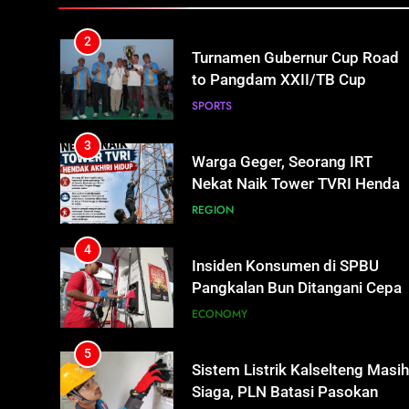
SPORTS
Talenta Muda
3
Warga Geger, Seorang IRT
Nekat Naik Tower TVRI Hendak
Akhiri Hidup
REGION
4
Insiden Konsumen di SPBU
Pangkalan Bun Ditangani Cepat
Pertamina Pastikan Pelayanan
ECONOMY
Tetap Jalan
5
Sistem Listrik Kalselteng Masi
Siaga, PLN Batasi Pasokan
Selama 7 Hari
ECONOMY
6
Distribusi BBM Diperkuat,
Pertamina Targetkan Antrean d