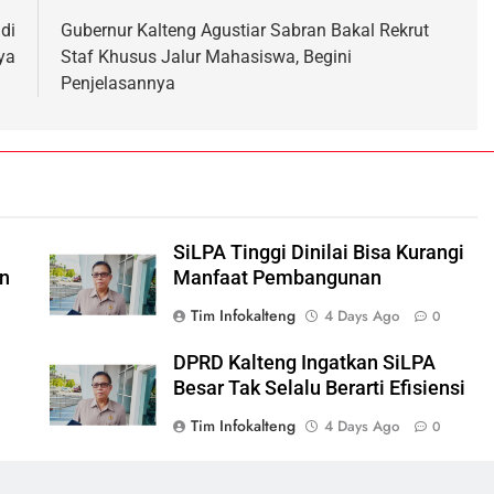
di
Gubernur Kalteng Agustiar Sabran Bakal Rekrut
ya
Staf Khusus Jalur Mahasiswa, Begini
Penjelasannya
SiLPA Tinggi Dinilai Bisa Kurangi
n
Manfaat Pembangunan
h
Tim Infokalteng
4 Days Ago
0
DPRD Kalteng Ingatkan SiLPA
Besar Tak Selalu Berarti Efisiensi
Tim Infokalteng
4 Days Ago
0
i