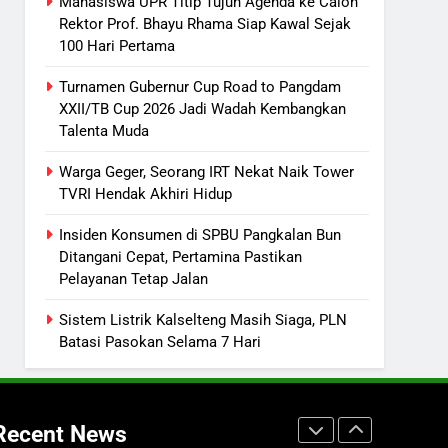
ECONOMY
Mahasiswa UPR Titip Tujuh Agenda ke Calon
Rektor Prof. Bhayu Rhama Siap Kawal Sejak
7
100 Hari Pertama
Ketua dan Empat Komisioner
KPU Kotim Resmi Jadi
Turnamen Gubernur Cup Road to Pangdam
XXII/TB Cup 2026 Jadi Wadah Kembangkan
Tersangka Dugaan Korupsi
HUKUM DAN KRIMINAL
Talenta Muda
Dana Hibah Pilkada Rp40 Miliar
8
Warga Geger, Seorang IRT Nekat Naik Tower
Presiden Prabowo Minta Bahlil
TVRI Hendak Akhiri Hidup
Segera Tuntaskan Pemadaman
Listrik di Kalsel-Teng
NUSANTARA
Insiden Konsumen di SPBU Pangkalan Bun
Ditangani Cepat, Pertamina Pastikan
1
Pelayanan Tetap Jalan
Mahasiswa UPR Titip Tujuh
Agenda ke Calon Rektor Prof.
Sistem Listrik Kalselteng Masih Siaga, PLN
Bhayu Rhama Siap Kawal Sejak
Batasi Pasokan Selama 7 Hari
REGION
100 Hari Pertama
2
Turnamen Gubernur Cup Road
to Pangdam XXII/TB Cup
Recent News