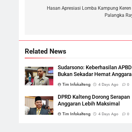
navigation
Hasan Apresiasi Lomba Kampung Keren 
Palangka Ra
Related News
Sudarsono: Keberhasilan APBD
Bukan Sekadar Hemat Anggara
5
Sistem Listrik Kalselteng Masi
Tim Infokalteng
4 Days Ago
0
Siaga, PLN Batasi Pasokan
Selama 7 Hari
DPRD Kalteng Dorong Serapan
ECONOMY
Anggaran Lebih Maksimal
6
Tim Infokalteng
4 Days Ago
0
Distribusi BBM Diperkuat,
Pertamina Targetkan Antrean d
SPBU Sampit Segera Terurai
ECONOMY