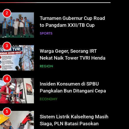
2026 Jadi Wadah Kembangkan
SPORTS
Talenta Muda
3
Warga Geger, Seorang IRT
Nekat Naik Tower TVRI Hendak
Akhiri Hidup
REGION
4
Insiden Konsumen di SPBU
Pangkalan Bun Ditangani Cepat,
Pertamina Pastikan Pelayanan
ECONOMY
Tetap Jalan
5
Sistem Listrik Kalselteng Masih
Siaga, PLN Batasi Pasokan
Selama 7 Hari
ECONOMY
6
Distribusi BBM Diperkuat,
Pertamina Targetkan Antrean di