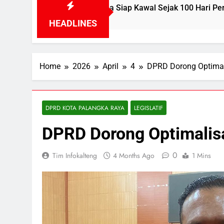
 Bhayu Rhama Siap Kawal Sejak 100 Hari Pertama
HEADLINES
Home
2026
April
4
DPRD Dorong Optimali
DPRD KOTA PALANGKA RAYA
LEGISLATIF
DPRD Dorong Optimalisa
0
Tim Infokalteng
4 Months Ago
1 Mins