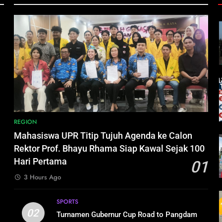
,
REGION
Mahasiswa UPR Titip Tujuh Agenda ke Calon
h
Rektor Prof. Bhayu Rhama Siap Kawal Sejak 100
Hari Pertama
01
3 Hours Ago
SPORTS
02
i
Turnamen Gubernur Cup Road to Pangdam