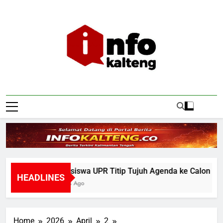
Skip
to
content
Infokalteng
Ruang Informasi Kalimantan Tengah
Mahasiswa UPR Titip Tujuh Agenda ke Calon Rektor
HEADLINES
2 Hours Ago
Home
2026
April
2