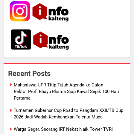
5
Sistem Listrik Kalselteng Masih
Siaga, PLN Batasi Pasokan Selama
7 Hari
ECONOMY
6
Distribusi BBM Diperkuat,
Pertamina Targetkan Antrean di
SPBU Sampit Segera Terurai
Recent Posts
ECONOMY
Mahasiswa UPR Titip Tujuh Agenda ke Calon
7
Rektor Prof. Bhayu Rhama Siap Kawal Sejak 100 Hari
Ketua dan Empat Komisioner KPU
Pertama
Kotim Resmi Jadi Tersangka
Turnamen Gubernur Cup Road to Pangdam XXII/TB Cup
Dugaan Korupsi Dana Hibah
HUKUM DAN KRIMINAL
2026 Jadi Wadah Kembangkan Talenta Muda
Pilkada Rp40 Miliar
8
Warga Geger, Seorang IRT Nekat Naik Tower TVRI