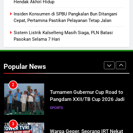
Hendak Akhiri Hidup
Presiden Prabowo Minta Bahlil
Segera Tuntaskan Pemadaman
Insiden Konsumen di SPBU Pangkalan Bun Ditangani
Listrik di Kalsel-Teng
NUSANTARA
Cepat, Pertamina Pastikan Pelayanan Tetap Jalan
Sistem Listrik Kalselteng Masih Siaga, PLN Batasi
1
Pasokan Selama 7 Hari
Mahasiswa UPR Titip Tujuh
Agenda ke Calon Rektor Prof.
Bhayu Rhama Siap Kawal Sejak
REGION
100 Hari Pertama
Popular News
2
Turnamen Gubernur Cup Road to
Pangdam XXII/TB Cup 2026 Jadi
Wadah Kembangkan Talenta Muda
SPORTS
3
Warga Geger, Seorang IRT Nekat
Naik Tower TVRI Hendak Akhiri