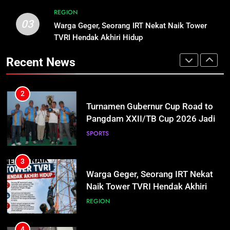
Pangdam XXII/TB Cup 2026 Jadi
REGION
Wadah Kembangkan Talenta Muda
SPORTS
03
Warga Geger, Seorang IRT Nekat Naik Tower
1
TVRI Hendak Akhiri Hidup
Mahasiswa UPR Titip Tujuh
3
Agenda ke Calon Rektor Prof.
Warga Geger, Seorang IRT Nekat
Recent News
Bhayu Rhama Siap Kawal Sejak
REGION
Naik Tower TVRI Hendak Akhiri
100 Hari Pertama
Hidup
REGION
2
Turnamen Gubernur Cup Road to
4
Pangdam XXII/TB Cup 2026 Jadi
Insiden Konsumen di SPBU
Wadah Kembangkan Talenta Muda
SPORTS
Pangkalan Bun Ditangani Cepat,
Pertamina Pastikan Pelayanan
ECONOMY
3
Tetap Jalan
Warga Geger, Seorang IRT Nekat
5
Naik Tower TVRI Hendak Akhiri
Sistem Listrik Kalselteng Masih
Hidup
REGION
Siaga, PLN Batasi Pasokan Selama
7 Hari
ECONOMY
4