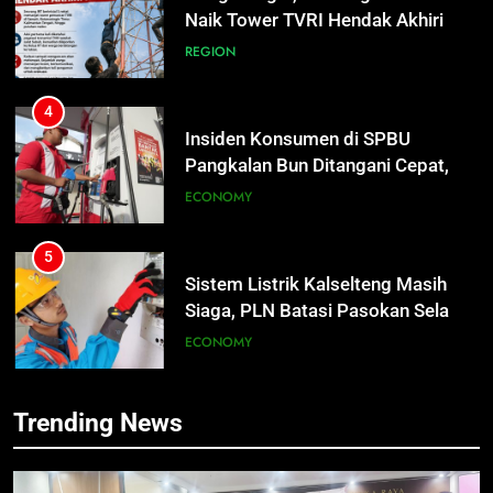
Hidup
REGION
4
Insiden Konsumen di SPBU
Pangkalan Bun Ditangani Cepat,
Pertamina Pastikan Pelayanan
ECONOMY
Tetap Jalan
5
Sistem Listrik Kalselteng Masih
Siaga, PLN Batasi Pasokan Selama
7 Hari
ECONOMY
6
Distribusi BBM Diperkuat,
Pertamina Targetkan Antrean di
Trending News
SPBU Sampit Segera Terurai
ECONOMY
5
Sistem Listrik Kalselteng Masih