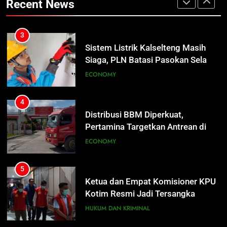
Recent News
Pertamina Pastikan Pelayanan
ECONOMY
Tetap Jalan
4
Distribusi BBM Diperkuat,
3
Pertamina Targetkan Antrean di
Sistem Listrik Kalselteng Masih
SPBU Sampit Segera Terurai
Siaga, PLN Batasi Pasokan Selama
ECONOMY
7 Hari
ECONOMY
5
Ketua dan Empat Komisioner KPU
4
Kotim Resmi Jadi Tersangka
Distribusi BBM Diperkuat,
Dugaan Korupsi Dana Hibah
Pertamina Targetkan Antrean di
HUKUM DAN KRIMINAL
Pilkada Rp40 Miliar
SPBU Sampit Segera Terurai
ECONOMY
6
Presiden Prabowo Minta Bahlil
5
Segera Tuntaskan Pemadaman
Ketua dan Empat Komisioner KPU
Listrik di Kalsel-Teng
Kotim Resmi Jadi Tersangka
NUSANTARA
Dugaan Korupsi Dana Hibah
HUKUM DAN KRIMINAL
Pilkada Rp40 Miliar
7