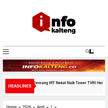
Skip
to
content
Infokalteng
Ruang Informasi Kalimantan Tengah
Warga Geger, Seorang IRT Nekat Naik Tower TVRI Hendak Ak
HEADLINES
10 Hours Ago
Home
2026
April
1