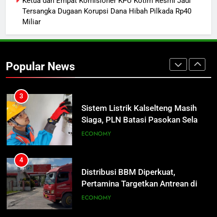
Ketua dan Empat Komisioner KPU Kotim Resmi Jadi
Hidup
REGION
Tersangka Dugaan Korupsi Dana Hibah Pilkada Rp40
Miliar
2
Insiden Konsumen di SPBU
Pangkalan Bun Ditangani Cepat,
Popular News
Pertamina Pastikan Pelayanan
ECONOMY
Tetap Jalan
3
Sistem Listrik Kalselteng Masih
Siaga, PLN Batasi Pasokan Selama
7 Hari
ECONOMY
4
Distribusi BBM Diperkuat,
Pertamina Targetkan Antrean di
SPBU Sampit Segera Terurai
ECONOMY