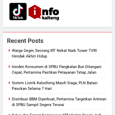
Presiden Prabowo Minta Bahlil
Segera Tuntaskan Pemadaman
Listrik di Kalsel-Teng
NUSANTARA
7
Nama Tokoh Anime Ramai Dipakai
Recent Posts
Warga Indonesia, Ada Uzumaki, D.
Luffy, Shinchan, hingga Doraemon
NUSANTARA
Warga Geger, Seorang IRT Nekat Naik Tower TVRI
Hendak Akhiri Hidup
8
Insiden Konsumen di SPBU Pangkalan Bun Ditangani
Tak Ada Lagi Pajak Terlewat, GIS
Cepat, Pertamina Pastikan Pelayanan Tetap Jalan
Mulai Diterapkan di Palangka Raya
Sistem Listrik Kalselteng Masih Siaga, PLN Batasi
ECONOMY
Pasokan Selama 7 Hari
1
Distribusi BBM Diperkuat, Pertamina Targetkan Antrean
Warga Geger, Seorang IRT Nekat
di SPBU Sampit Segera Terurai
Naik Tower TVRI Hendak Akhiri