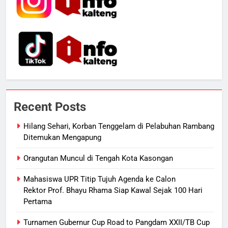
7
Sistem Listrik Kalselteng Masih
Siaga, PLN Batasi Pasokan Selama
7 Hari
ECONOMY
8
Distribusi BBM Diperkuat,
Pertamina Targetkan Antrean di
Recent Posts
SPBU Sampit Segera Terurai
ECONOMY
Hilang Sehari, Korban Tenggelam di Pelabuhan Rambang
Ditemukan Mengapung
1
Hilang Sehari, Korban Tenggelam
Orangutan Muncul di Tengah Kota Kasongan
di Pelabuhan Rambang Ditemukan
Mengapung
REGION
Mahasiswa UPR Titip Tujuh Agenda ke Calon
Rektor Prof. Bhayu Rhama Siap Kawal Sejak 100 Hari
Pertama
2
Orangutan Muncul di Tengah Kota
Turnamen Gubernur Cup Road to Pangdam XXII/TB Cup