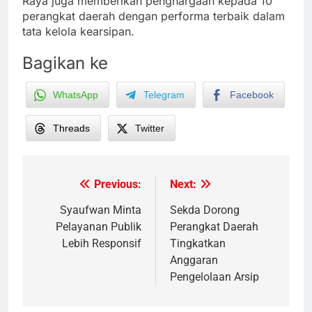
Raya juga memberikan penghargaan kepada 10
perangkat daerah dengan performa terbaik dalam
tata kelola kearsipan.
Bagikan ke
WhatsApp
Telegram
Facebook
Threads
Twitter
Previous:
Next:
Post
navigation
Syaufwan Minta
Sekda Dorong
Pelayanan Publik
Perangkat Daerah
Lebih Responsif
Tingkatkan
Anggaran
Pengelolaan Arsip