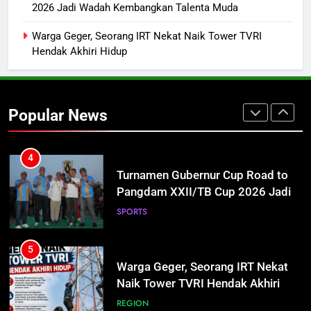
Kasongan
2026 Jadi Wadah Kembangkan Talenta Muda
REGION
Warga Geger, Seorang IRT Nekat Naik Tower TVRI
Hendak Akhiri Hidup
3
Mahasiswa UPR Titip Tujuh
Agenda ke Calon Rektor Prof.
Popular News
Bhayu Rhama Siap Kawal Sejak
REGION
100 Hari Pertama
4
Turnamen Gubernur Cup Road to
Pangdam XXII/TB Cup 2026 Jadi
Wadah Kembangkan Talenta Muda
SPORTS
5
Warga Geger, Seorang IRT Nekat
Naik Tower TVRI Hendak Akhiri
Hidup
REGION