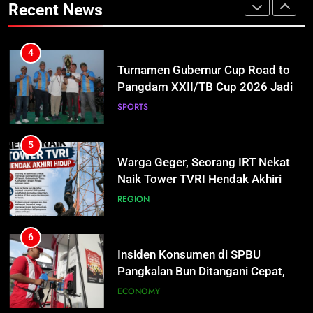
Wadah Kembangkan Talenta Muda
Recent News
SPORTS
Bhayu Rhama Siap Kawal Sejak
REGION
100 Hari Pertama
5
4
Warga Geger, Seorang IRT Nekat
Turnamen Gubernur Cup Road to
Naik Tower TVRI Hendak Akhiri
Pangdam XXII/TB Cup 2026 Jadi
Hidup
REGION
Wadah Kembangkan Talenta Muda
SPORTS
6
5
Insiden Konsumen di SPBU
Warga Geger, Seorang IRT Nekat
Pangkalan Bun Ditangani Cepat,
Naik Tower TVRI Hendak Akhiri
Pertamina Pastikan Pelayanan
ECONOMY
Hidup
REGION
Tetap Jalan
7
6
Sistem Listrik Kalselteng Masih
Insiden Konsumen di SPBU
Siaga, PLN Batasi Pasokan Selama
Pangkalan Bun Ditangani Cepat,
7 Hari
ECONOMY
Pertamina Pastikan Pelayanan
ECONOMY
Tetap Jalan