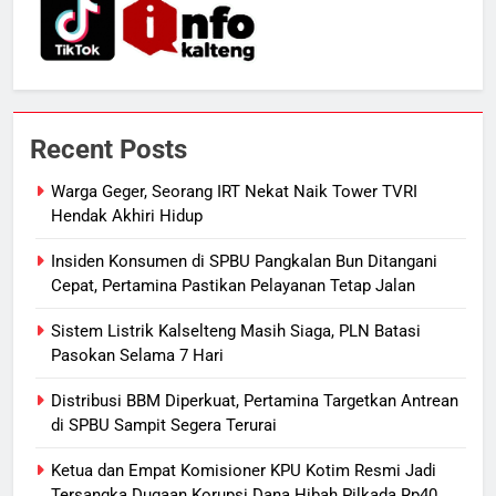
Segera Tuntaskan Pemadaman
Listrik di Kalsel-Teng
NUSANTARA
7
Nama Tokoh Anime Ramai Dipakai
Recent Posts
Warga Indonesia, Ada Uzumaki, D.
Luffy, Shinchan, hingga Doraemon
NUSANTARA
Warga Geger, Seorang IRT Nekat Naik Tower TVRI
Hendak Akhiri Hidup
8
Insiden Konsumen di SPBU Pangkalan Bun Ditangani
Tak Ada Lagi Pajak Terlewat, GIS
Cepat, Pertamina Pastikan Pelayanan Tetap Jalan
Mulai Diterapkan di Palangka Raya
Sistem Listrik Kalselteng Masih Siaga, PLN Batasi
ECONOMY
Pasokan Selama 7 Hari
1
Distribusi BBM Diperkuat, Pertamina Targetkan Antrean
Warga Geger, Seorang IRT Nekat
di SPBU Sampit Segera Terurai
Naik Tower TVRI Hendak Akhiri
Ketua dan Empat Komisioner KPU Kotim Resmi Jadi
Hidup
REGION
Tersangka Dugaan Korupsi Dana Hibah Pilkada Rp40