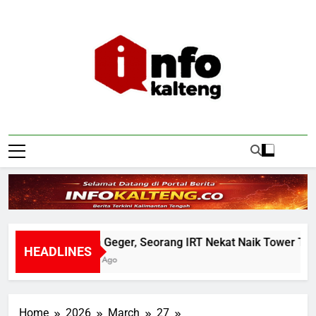
Skip
to
content
Infokalteng
Ruang Informasi Kalimantan Tengah
Warga Geger, Seorang IRT Nekat Naik Tower TVRI He
HEADLINES
4 Hours Ago
Home
2026
March
27