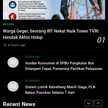
ECONOMY
Warga Indonesia, Ada Uzumaki, D.
Luffy, Shinchan, hingga Doraemon
NUSANTARA
1
Warga Geger, Seorang IRT Nekat
8
REGION
Naik Tower TVRI Hendak Akhiri
Tak Ada Lagi Pajak Terlewat, GIS
Warga Geger, Seorang IRT Nekat Naik Tower TVRI
Hidup
REGION
Mulai Diterapkan di Palangka Raya
Hendak Akhiri Hidup
01
ECONOMY
4 hours ago
2
Insiden Konsumen di SPBU
1
ECONOMY
Pangkalan Bun Ditangani Cepat,
02
Warga Geger, Seorang IRT Nekat
Insiden Konsumen di SPBU Pangkalan Bun
Pertamina Pastikan Pelayanan
ECONOMY
Naik Tower TVRI Hendak Akhiri
Ditangani Cepat, Pertamina Pastikan Pelayanan
Tetap Jalan
Hidup
Tetap Jalan
REGION
3
ECONOMY
03
Sistem Listrik Kalselteng Masih
Sistem Listrik Kalselteng Masih Siaga, PLN
2
Siaga, PLN Batasi Pasokan Selama
Batasi Pasokan Selama 7 Hari
Insiden Konsumen di SPBU
7 Hari
ECONOMY
Pangkalan Bun Ditangani Cepat,
Recent News
Pertamina Pastikan Pelayanan
ECONOMY