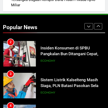
Miliar
2
Insiden Konsumen di SPBU
Pangkalan Bun Ditangani Cepat,
Popular News
Pertamina Pastikan Pelayanan
ECONOMY
Tetap Jalan
3
Sistem Listrik Kalselteng Masih
Siaga, PLN Batasi Pasokan Selama
7 Hari
ECONOMY
4
Distribusi BBM Diperkuat,
Pertamina Targetkan Antrean di
SPBU Sampit Segera Terurai
ECONOMY
5