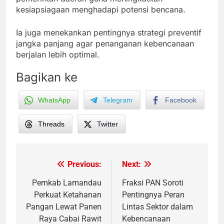
kesiapsiagaan menghadapi potensi bencana.
Ia juga menekankan pentingnya strategi preventif
jangka panjang agar penanganan kebencanaan
berjalan lebih optimal.
Bagikan ke
WhatsApp
Telegram
Facebook
Threads
Twitter
Previous:
Next:
Post
navigation
Pemkab Lamandau
Fraksi PAN Soroti
Perkuat Ketahanan
Pentingnya Peran
Pangan Lewat Panen
Lintas Sektor dalam
Raya Cabai Rawit
Kebencanaan