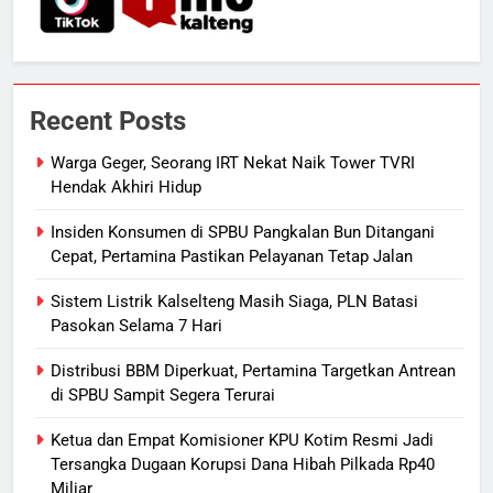
Presiden Prabowo Minta Bahlil
Segera Tuntaskan Pemadaman
Listrik di Kalsel-Teng
NUSANTARA
Recent Posts
7
Nama Tokoh Anime Ramai Dipakai
Warga Geger, Seorang IRT Nekat Naik Tower TVRI
Warga Indonesia, Ada Uzumaki, D.
Hendak Akhiri Hidup
Luffy, Shinchan, hingga Doraemon
NUSANTARA
Insiden Konsumen di SPBU Pangkalan Bun Ditangani
Cepat, Pertamina Pastikan Pelayanan Tetap Jalan
8
Tak Ada Lagi Pajak Terlewat, GIS
Sistem Listrik Kalselteng Masih Siaga, PLN Batasi
Mulai Diterapkan di Palangka Raya
Pasokan Selama 7 Hari
ECONOMY
Distribusi BBM Diperkuat, Pertamina Targetkan Antrean
di SPBU Sampit Segera Terurai
1
Ketua dan Empat Komisioner KPU Kotim Resmi Jadi
Warga Geger, Seorang IRT Nekat
Tersangka Dugaan Korupsi Dana Hibah Pilkada Rp40
Naik Tower TVRI Hendak Akhiri
Miliar