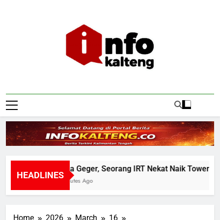
Skip
to
content
Infokalteng
Ruang Informasi Kalimantan Tengah
Warga Geger, Seorang IRT Nekat Naik Tower TVRI 
HEADLINES
38 Minutes Ago
Home
2026
March
16