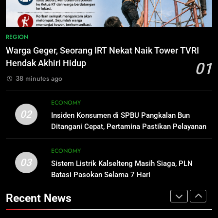
Mulai Diterapkan di Palangka Raya
ECONOMY
7
Nama Tokoh Anime Ramai Dipakai
REGION
Warga Indonesia, Ada Uzumaki, D.
1
Warga Geger, Seorang IRT Nekat Naik Tower TVRI
Luffy, Shinchan, hingga Doraemon
NUSANTARA
Warga Geger, Seorang IRT Nekat
Hendak Akhiri Hidup
01
Naik Tower TVRI Hendak Akhiri
38 minutes ago
Hidup
REGION
8
Tak Ada Lagi Pajak Terlewat, GIS
ECONOMY
Mulai Diterapkan di Palangka Raya
2
02
Insiden Konsumen di SPBU Pangkalan Bun
ECONOMY
Insiden Konsumen di SPBU
Ditangani Cepat, Pertamina Pastikan Pelayanan
Pangkalan Bun Ditangani Cepat,
Tetap Jalan
Pertamina Pastikan Pelayanan
ECONOMY
1
ECONOMY
Tetap Jalan
Warga Geger, Seorang IRT Nekat
03
Sistem Listrik Kalselteng Masih Siaga, PLN
Naik Tower TVRI Hendak Akhiri
3
Batasi Pasokan Selama 7 Hari
Hidup
REGION
Sistem Listrik Kalselteng Masih
Siaga, PLN Batasi Pasokan Selama
Recent News
7 Hari
ECONOMY
2