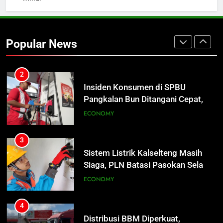
Hidup
REGION
2
Popular News
Insiden Konsumen di SPBU
Pangkalan Bun Ditangani Cepat,
Pertamina Pastikan Pelayanan
ECONOMY
Tetap Jalan
3
Sistem Listrik Kalselteng Masih
Siaga, PLN Batasi Pasokan Selama
7 Hari
ECONOMY
4
Distribusi BBM Diperkuat,
Pertamina Targetkan Antrean di
SPBU Sampit Segera Terurai
ECONOMY