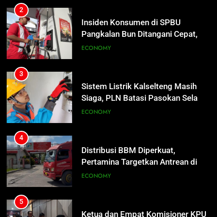
Insiden Konsumen di SPBU
Pangkalan Bun Ditangani Cepat,
4
Pertamina Pastikan Pelayanan
ECONOMY
Distribusi BBM Diperkuat,
Tetap Jalan
Pertamina Targetkan Antrean di
SPBU Sampit Segera Terurai
ECONOMY
3
Sistem Listrik Kalselteng Masih
Siaga, PLN Batasi Pasokan Selama
5
7 Hari
ECONOMY
Ketua dan Empat Komisioner KPU
Kotim Resmi Jadi Tersangka
Dugaan Korupsi Dana Hibah
HUKUM DAN KRIMINAL
4
Pilkada Rp40 Miliar
Distribusi BBM Diperkuat,
Pertamina Targetkan Antrean di
6
SPBU Sampit Segera Terurai
ECONOMY
Presiden Prabowo Minta Bahlil
Segera Tuntaskan Pemadaman
Listrik di Kalsel-Teng
NUSANTARA
5
Ketua dan Empat Komisioner KPU
Kotim Resmi Jadi Tersangka
7