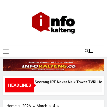
Skip
to
content
Infokalteng
Ruang Informasi Kalimantan Tengah
Warga Geger, Seorang IRT Nekat Naik Tower TVRI Hendak A
HEADLINES
9 Hours Ago
Home
2026
March
4