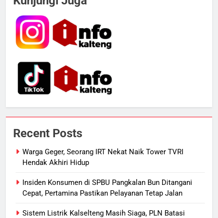
Kunjungi Juga
Kotim Resmi Jadi Tersangka
Dugaan Korupsi Dana Hibah
HUKUM DAN KRIMINAL
Pilkada Rp40 Miliar
6
Presiden Prabowo Minta Bahlil
Segera Tuntaskan Pemadaman
Listrik di Kalsel-Teng
NUSANTARA
7
Nama Tokoh Anime Ramai Dipakai
Recent Posts
Warga Indonesia, Ada Uzumaki, D.
Luffy, Shinchan, hingga Doraemon
NUSANTARA
Warga Geger, Seorang IRT Nekat Naik Tower TVRI
Hendak Akhiri Hidup
8
Insiden Konsumen di SPBU Pangkalan Bun Ditangani
Tak Ada Lagi Pajak Terlewat, GIS
Cepat, Pertamina Pastikan Pelayanan Tetap Jalan
Mulai Diterapkan di Palangka Raya
Sistem Listrik Kalselteng Masih Siaga, PLN Batasi
ECONOMY