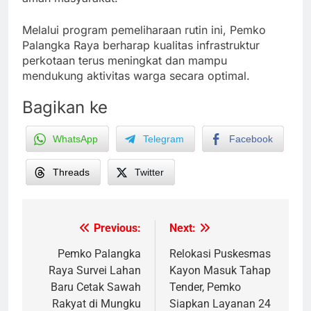
Melalui program pemeliharaan rutin ini, Pemko
Palangka Raya berharap kualitas infrastruktur
perkotaan terus meningkat dan mampu
mendukung aktivitas warga secara optimal.
Bagikan ke
WhatsApp
Telegram
Facebook
Threads
Twitter
Previous:
Next:
Post
navigation
Pemko Palangka
Relokasi Puskesmas
Raya Survei Lahan
Kayon Masuk Tahap
Baru Cetak Sawah
Tender, Pemko
Rakyat di Mungku
Siapkan Layanan 24