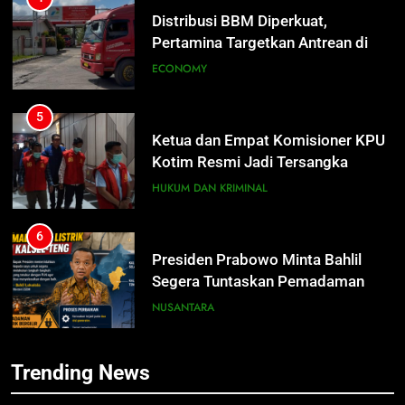
Distribusi BBM Diperkuat,
Pertamina Targetkan Antrean di
SPBU Sampit Segera Terurai
ECONOMY
5
Ketua dan Empat Komisioner KPU
Kotim Resmi Jadi Tersangka
Dugaan Korupsi Dana Hibah
HUKUM DAN KRIMINAL
Pilkada Rp40 Miliar
6
Presiden Prabowo Minta Bahlil
5
Segera Tuntaskan Pemadaman
Ketua dan Empat Komisioner KPU
Listrik di Kalsel-Teng
Kotim Resmi Jadi Tersangka
NUSANTARA
Dugaan Korupsi Dana Hibah
HUKUM DAN KRIMINAL
Pilkada Rp40 Miliar
7
Trending News
Nama Tokoh Anime Ramai Dipakai
6
Warga Indonesia, Ada Uzumaki, D.
Presiden Prabowo Minta Bahlil