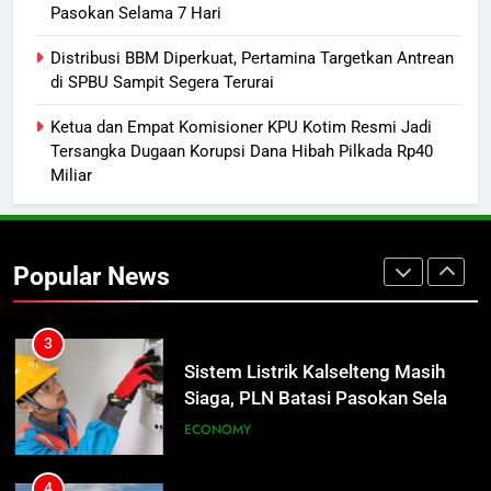
Pasokan Selama 7 Hari
1
Distribusi BBM Diperkuat, Pertamina Targetkan Antrean
Warga Geger, Seorang IRT Nekat
di SPBU Sampit Segera Terurai
Naik Tower TVRI Hendak Akhiri
Ketua dan Empat Komisioner KPU Kotim Resmi Jadi
Hidup
REGION
Tersangka Dugaan Korupsi Dana Hibah Pilkada Rp40
Miliar
2
Insiden Konsumen di SPBU
Pangkalan Bun Ditangani Cepat,
Popular News
Pertamina Pastikan Pelayanan
ECONOMY
Tetap Jalan
3
Sistem Listrik Kalselteng Masih
Siaga, PLN Batasi Pasokan Selama
7 Hari
ECONOMY
4