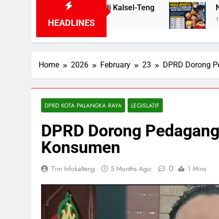
aman Listrik di Kalsel-Teng
Nama Tokoh Anim
1 Day Ago
HEADLINES
Home
2026
February
23
DPRD Dorong Pe
DPRD KOTA PALANGKA RAYA
LEGISLATIF
DPRD Dorong Pedagang 
Konsumen
0
Tim Infokalteng
5 Months Ago
1 Mins