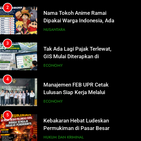
Dipakai Warga Indonesia, Ada
Uzumaki, D. Luffy, Shinchan,
NUSANTARA
hingga Doraemon
3
Tak Ada Lagi Pajak Terlewat,
GIS Mulai Diterapkan di
Palangka Raya
ECONOMY
4
Manajemen FEB UPR Cetak
Lulusan Siap Kerja Melalui
Program Magang Berdampak
ECONOMY
5
Kebakaran Hebat Ludeskan
Permukiman di Pasar Besar
Palangka Raya, Diduga Sengaja
HUKUM DAN KRIMINAL
Dibakar Penghuninya
6
Mantan Wakil Wali Kota