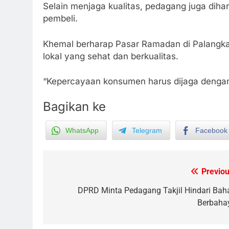
Selain menjaga kualitas, pedagang juga dih
pembeli.
Khemal berharap Pasar Ramadan di Palang
lokal yang sehat dan berkualitas.
“Kepercayaan konsumen harus dijaga denga
Bagikan ke
WhatsApp
Telegram
Facebook
5
Kebakaran Hebat Ludeskan
Permukiman di Pasar Besar
Previou
Post
Palangka Raya, Diduga Sengaja
HUKUM DAN KRIMINAL
Dibakar Penghuninya
navigation
DPRD Minta Pedagang Takjil Hindari Bah
6
Berbaha
Mantan Wakil Wali Kota
Keluhkan Badut Jalanan, Sebut