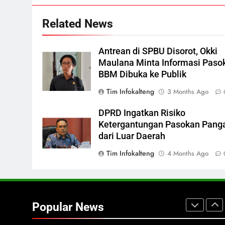
Mulai Meresahkan Pengendara
REGION
VIRAL
Related News
7
Suara Bising Berujung
Penindakan, Polsek Rakumpit
Antrean di SPBU Disorot, Okki
Amankan Motor Berknalpot
HUKUM DAN KRIMINAL
Maulana Minta Informasi Paso
Brong
BBM Dibuka ke Publik
8
Tim Infokalteng
3 Months Ago
Harga Pertalite Subsidi Eceran
di Lamandau Masih Tembus
DPRD Ingatkan Risiko
Rp15 Ribu per Liter
REGION
Ketergantungan Pasokan Pang
dari Luar Daerah
1
Presiden Prabowo Minta Bahlil
Tim Infokalteng
4 Months Ago
Segera Tuntaskan Pemadaman
Listrik di Kalsel-Teng
NUSANTARA
2
Popular News
Nama Tokoh Anime Ramai
Dipakai Warga Indonesia, Ada