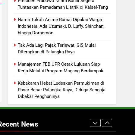
Presiden Prabowo Minta Bahlil Segera
Mulai Meresahkan Pengendara
Tuntaskan Pemadaman Listrik di Kalsel-Teng
REGION
VIRAL
Nama Tokoh Anime Ramai Dipakai Warga
7
Indonesia, Ada Uzumaki, D. Luffy, Shinchan,
Suara Bising Berujung
hingga Doraemon
Penindakan, Polsek Rakumpit
Amankan Motor Berknalpot
HUKUM DAN KRIMINAL
Tak Ada Lagi Pajak Terlewat, GIS Mulai
Brong
Diterapkan di Palangka Raya
8
Harga Pertalite Subsidi Eceran
Manajemen FEB UPR Cetak Lulusan Siap
di Lamandau Masih Tembus
Kerja Melalui Program Magang Berdampak
Rp15 Ribu per Liter
REGION
Kebakaran Hebat Ludeskan Permukiman di
Pasar Besar Palangka Raya, Diduga Sengaja
1
Presiden Prabowo Minta Bahlil
Dibakar Penghuninya
Segera Tuntaskan Pemadaman
Listrik di Kalsel-Teng
NUSANTARA
Recent News
2
Nama Tokoh Anime Ramai