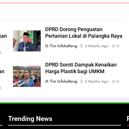
DPRD Dorong Penguatan
kan
Pertanian Lokal di Palangka Raya
Tim Infokalteng
4 Months Ago
0
0
DPRD Soroti Dampak Kenaikan
an
Harga Plastik bagi UMKM
Tim Infokalteng
4 Months Ago
0
0
Trending News