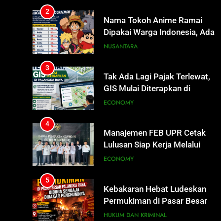
Uzumaki, D. Luffy, Shinchan,
NUSANTARA
hingga Doraemon
3
Tak Ada Lagi Pajak Terlewat,
GIS Mulai Diterapkan di
Palangka Raya
ECONOMY
4
Manajemen FEB UPR Cetak
Lulusan Siap Kerja Melalui
Program Magang Berdampak
ECONOMY
5
Kebakaran Hebat Ludeskan
Permukiman di Pasar Besar
Palangka Raya, Diduga Sengaja
HUKUM DAN KRIMINAL
Dibakar Penghuninya
6
Mantan Wakil Wali Kota
Keluhkan Badut Jalanan, Sebut