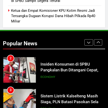
Warga Geger, Seorang IRT Nekat
di SPBU Sampit Segera Terurai
Naik Tower TVRI Hendak Akhiri
Ketua dan Empat Komisioner KPU Kotim Resmi Jadi
Hidup
REGION
Tersangka Dugaan Korupsi Dana Hibah Pilkada Rp40
Miliar
2
Insiden Konsumen di SPBU
Pangkalan Bun Ditangani Cepat,
Popular News
Pertamina Pastikan Pelayanan
ECONOMY
Tetap Jalan
3
Sistem Listrik Kalselteng Masih
Siaga, PLN Batasi Pasokan Selama
7 Hari
ECONOMY
4
Distribusi BBM Diperkuat,
Pertamina Targetkan Antrean di
SPBU Sampit Segera Terurai