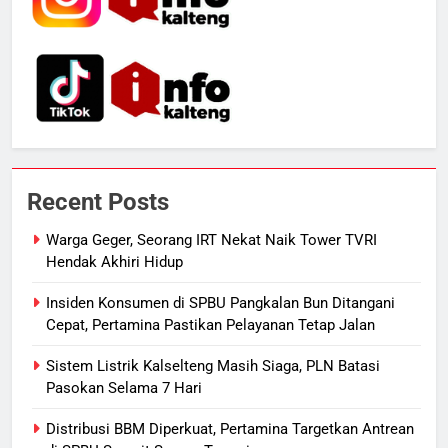
6
Presiden Prabowo Minta Bahlil
Segera Tuntaskan Pemadaman
Listrik di Kalsel-Teng
NUSANTARA
7
Nama Tokoh Anime Ramai Dipakai
Recent Posts
Warga Indonesia, Ada Uzumaki, D.
Luffy, Shinchan, hingga Doraemon
NUSANTARA
Warga Geger, Seorang IRT Nekat Naik Tower TVRI
Hendak Akhiri Hidup
8
Insiden Konsumen di SPBU Pangkalan Bun Ditangani
Tak Ada Lagi Pajak Terlewat, GIS
Cepat, Pertamina Pastikan Pelayanan Tetap Jalan
Mulai Diterapkan di Palangka Raya
Sistem Listrik Kalselteng Masih Siaga, PLN Batasi
ECONOMY
Pasokan Selama 7 Hari
1
Distribusi BBM Diperkuat, Pertamina Targetkan Antrean