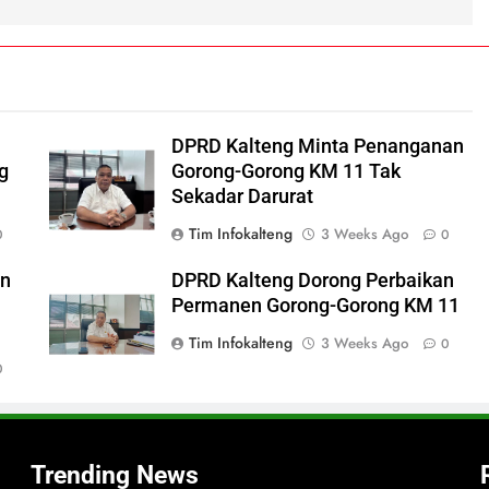
DPRD Kalteng Minta Penanganan
g
Gorong-Gorong KM 11 Tak
Sekadar Darurat
Tim Infokalteng
3 Weeks Ago
0
0
an
DPRD Kalteng Dorong Perbaikan
Permanen Gorong-Gorong KM 11
i
Tim Infokalteng
3 Weeks Ago
0
0
Trending News