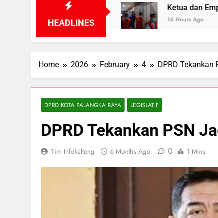
ra Terurai
Ketua dan Empat Komisioner KPU K
16 Hours Ago
HEADLINES
Home
2026
February
4
DPRD Tekankan 
DPRD KOTA PALANGKA RAYA
LEGISLATIF
DPRD Tekankan PSN Ja
0
Tim Infokalteng
6 Months Ago
1 Mins