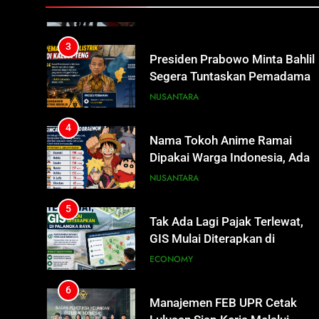
HUKUM DAN KRIMINAL
Dana Hibah Pilkada Rp40 Miliar
3
Presiden Prabowo Minta Bahlil
Segera Tuntaskan Pemadaman
Listrik di Kalsel-Teng
NUSANTARA
4
Nama Tokoh Anime Ramai
Dipakai Warga Indonesia, Ada
Uzumaki, D. Luffy, Shinchan,
NUSANTARA
hingga Doraemon
5
Tak Ada Lagi Pajak Terlewat,
GIS Mulai Diterapkan di
Palangka Raya
ECONOMY
6
Manajemen FEB UPR Cetak
Lulusan Siap Kerja Melalui