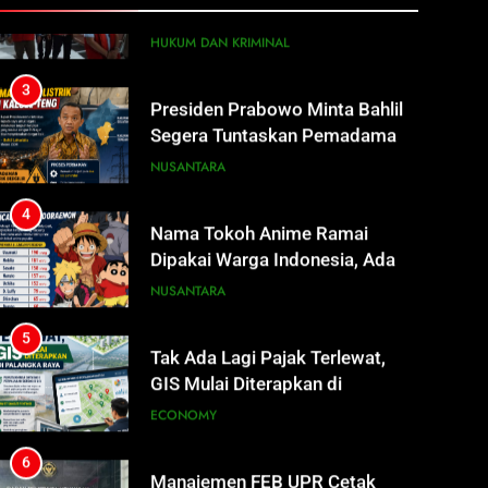
HUKUM DAN KRIMINAL
Dana Hibah Pilkada Rp40 Miliar
3
Presiden Prabowo Minta Bahlil
Segera Tuntaskan Pemadaman
Listrik di Kalsel-Teng
NUSANTARA
4
Nama Tokoh Anime Ramai
Dipakai Warga Indonesia, Ada
Uzumaki, D. Luffy, Shinchan,
NUSANTARA
hingga Doraemon
5
Tak Ada Lagi Pajak Terlewat,
GIS Mulai Diterapkan di
Palangka Raya
ECONOMY
6
Manajemen FEB UPR Cetak
Lulusan Siap Kerja Melalui