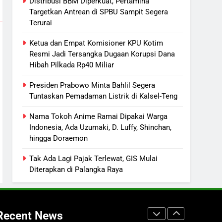
Distribusi BBM Diperkuat, Pertamina
Targetkan Antrean di SPBU Sampit Segera
7
Terurai
Kebakaran Hebat Ludeskan
Permukiman di Pasar Besar
Ketua dan Empat Komisioner KPU Kotim
Palangka Raya, Diduga Sengaja
Resmi Jadi Tersangka Dugaan Korupsi Dana
HUKUM DAN KRIMINAL
Dibakar Penghuninya
Hibah Pilkada Rp40 Miliar
8
Mantan Wakil Wali Kota
Presiden Prabowo Minta Bahlil Segera
Tuntaskan Pemadaman Listrik di Kalsel-Teng
Keluhkan Badut Jalanan, Sebut
Mulai Meresahkan Pengendara
REGION
VIRAL
Nama Tokoh Anime Ramai Dipakai Warga
Indonesia, Ada Uzumaki, D. Luffy, Shinchan,
1
hingga Doraemon
Distribusi BBM Diperkuat,
Pertamina Targetkan Antrean di
Tak Ada Lagi Pajak Terlewat, GIS Mulai
SPBU Sampit Segera Terurai
ECONOMY
Diterapkan di Palangka Raya
2
Ketua dan Empat Komisioner
KPU Kotim Resmi Jadi
Recent News
Tersangka Dugaan Korupsi