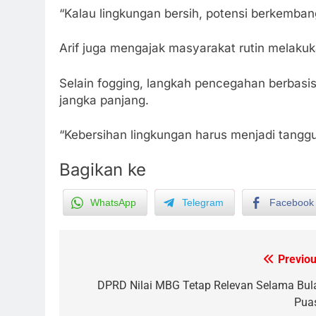
“Kalau lingkungan bersih, potensi berkemban
Arif juga mengajak masyarakat rutin melaku
Selain fogging, langkah pencegahan berbasis p
jangka panjang.
“Kebersihan lingkungan harus menjadi tang
Bagikan ke
5
Tak Ada Lagi Pajak Terlewat,
WhatsApp
Telegram
Facebook
GIS Mulai Diterapkan di
Palangka Raya
ECONOMY
Previou
Post
6
Manajemen FEB UPR Cetak
navigation
DPRD Nilai MBG Tetap Relevan Selama Bul
Lulusan Siap Kerja Melalui
Pua
Program Magang Berdampak
ECONOMY