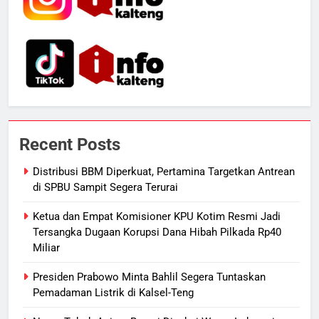
6
Manajemen FEB UPR Cetak
Lulusan Siap Kerja Melalui
Program Magang Berdampak
ECONOMY
7
Kebakaran Hebat Ludeskan
Recent Posts
Permukiman di Pasar Besar
Palangka Raya, Diduga Sengaja
HUKUM DAN KRIMINAL
Distribusi BBM Diperkuat, Pertamina Targetkan Antrean
Dibakar Penghuninya
di SPBU Sampit Segera Terurai
8
Ketua dan Empat Komisioner KPU Kotim Resmi Jadi
Mantan Wakil Wali Kota Keluhkan
Tersangka Dugaan Korupsi Dana Hibah Pilkada Rp40
Badut Jalanan, Sebut Mulai
Miliar
Meresahkan Pengendara
REGION
VIRAL
Presiden Prabowo Minta Bahlil Segera Tuntaskan
Pemadaman Listrik di Kalsel-Teng
1