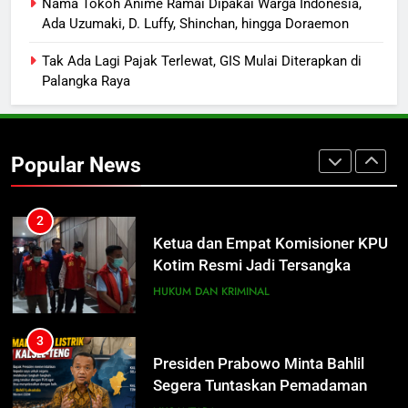
Distribusi BBM Diperkuat,
Nama Tokoh Anime Ramai Dipakai Warga Indonesia,
Ada Uzumaki, D. Luffy, Shinchan, hingga Doraemon
Pertamina Targetkan Antrean di
SPBU Sampit Segera Terurai
ECONOMY
Tak Ada Lagi Pajak Terlewat, GIS Mulai Diterapkan di
Palangka Raya
2
Ketua dan Empat Komisioner KPU
Kotim Resmi Jadi Tersangka
Popular News
Dugaan Korupsi Dana Hibah
HUKUM DAN KRIMINAL
Pilkada Rp40 Miliar
3
Presiden Prabowo Minta Bahlil
Segera Tuntaskan Pemadaman
Listrik di Kalsel-Teng
NUSANTARA
4
Nama Tokoh Anime Ramai Dipakai
Warga Indonesia, Ada Uzumaki, D.
Luffy, Shinchan, hingga Doraemon