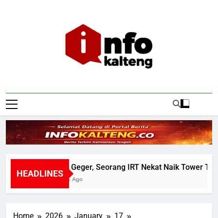
Skip
to
content
Infokalteng
Ruang Informasi Kalimantan Tengah
Warga Geger, Seorang IRT Nekat Naik Tower TVRI He
HEADLINES
21 Hours Ago
Home
2026
January
17