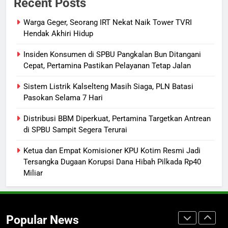
Recent Posts
Bukan Sekadar Hemat Anggaran
DPRD KALTENG
LEGISLATIF
Warga Geger, Seorang IRT Nekat Naik Tower TVRI
Hendak Akhiri Hidup
8
Insiden Konsumen di SPBU Pangkalan Bun Ditangani
DPRD Kalteng Dorong Serapan
Cepat, Pertamina Pastikan Pelayanan Tetap Jalan
Anggaran Lebih Maksimal
Sistem Listrik Kalselteng Masih Siaga, PLN Batasi
DPRD KALTENG
LEGISLATIF
Pasokan Selama 7 Hari
1
Distribusi BBM Diperkuat, Pertamina Targetkan Antrean
Warga Geger, Seorang IRT Nekat
di SPBU Sampit Segera Terurai
Naik Tower TVRI Hendak Akhiri
Ketua dan Empat Komisioner KPU Kotim Resmi Jadi
Hidup
REGION
Tersangka Dugaan Korupsi Dana Hibah Pilkada Rp40
Miliar
2
Insiden Konsumen di SPBU
Pangkalan Bun Ditangani Cepat,
Popular News
Pertamina Pastikan Pelayanan
ECONOMY