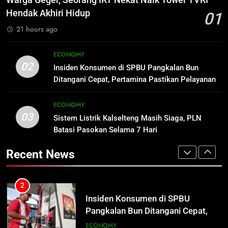
Warga Geger, Seorang IRT Nekat Naik Tower TVRI
Hidup
Anggaran Lebih Maksimal
REGION
Hendak Akhiri Hidup
01
DPRD KALTENG
LEGISLATIF
21 hours ago
2
Insiden Konsumen di SPBU
1
ECONOMY
Pangkalan Bun Ditangani Cepat,
Warga Geger, Seorang IRT Nekat
02
Insiden Konsumen di SPBU Pangkalan Bun
Pertamina Pastikan Pelayanan
Naik Tower TVRI Hendak Akhiri
ECONOMY
Ditangani Cepat, Pertamina Pastikan Pelayanan
Tetap Jalan
Hidup
REGION
Tetap Jalan
3
ECONOMY
03
Sistem Listrik Kalselteng Masih
Sistem Listrik Kalselteng Masih Siaga, PLN
2
Siaga, PLN Batasi Pasokan Selama
Batasi Pasokan Selama 7 Hari
Insiden Konsumen di SPBU
7 Hari
Pangkalan Bun Ditangani Cepat,
ECONOMY
Recent News
Pertamina Pastikan Pelayanan
ECONOMY
Tetap Jalan
4
Distribusi BBM Diperkuat,
3
Pertamina Targetkan Antrean di
Sistem Listrik Kalselteng Masih
SPBU Sampit Segera Terurai
Siaga, PLN Batasi Pasokan Selama
ECONOMY
7 Hari
ECONOMY