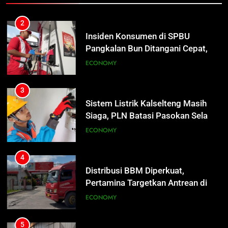
Tetap Jalan
3
Sistem Listrik Kalselteng Masih
Siaga, PLN Batasi Pasokan Selama
7 Hari
ECONOMY
4
Distribusi BBM Diperkuat,
Pertamina Targetkan Antrean di
SPBU Sampit Segera Terurai
ECONOMY
5
Ketua dan Empat Komisioner KPU
Kotim Resmi Jadi Tersangka
Dugaan Korupsi Dana Hibah
HUKUM DAN KRIMINAL
Pilkada Rp40 Miliar
6