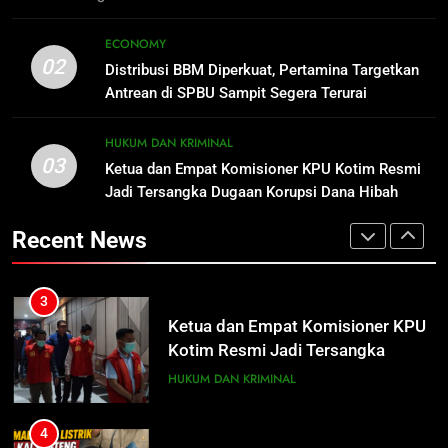
Dibakar Penghuninya
2
Distribusi BBM Diperkuat,
1
ECONOMY
Pertamina Targetkan Antrean di
Sistem Listrik Kalselteng Masih
02
Distribusi BBM Diperkuat, Pertamina Targetkan
SPBU Sampit Segera Terurai
Siaga, PLN Batasi Pasokan Selama
ECONOMY
Antrean di SPBU Sampit Segera Terurai
7 Hari
ECONOMY
3
HUKUM DAN KRIMINAL
03
Ketua dan Empat Komisioner KPU
Ketua dan Empat Komisioner KPU Kotim Resmi
2
Kotim Resmi Jadi Tersangka
Jadi Tersangka Dugaan Korupsi Dana Hibah
Distribusi BBM Diperkuat,
Pilkada Rp40 Miliar
Dugaan Korupsi Dana Hibah
Pertamina Targetkan Antrean di
HUKUM DAN KRIMINAL
Recent News
Pilkada Rp40 Miliar
SPBU Sampit Segera Terurai
ECONOMY
4
Presiden Prabowo Minta Bahlil
3
Segera Tuntaskan Pemadaman
Ketua dan Empat Komisioner KPU
Listrik di Kalsel-Teng
Kotim Resmi Jadi Tersangka
NUSANTARA
Dugaan Korupsi Dana Hibah
HUKUM DAN KRIMINAL
Pilkada Rp40 Miliar
5
Nama Tokoh Anime Ramai Dipakai
4