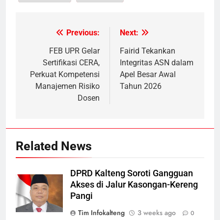
Previous:
Next:
Post
navigation
FEB UPR Gelar
Fairid Tekankan
Sertifikasi CERA,
Integritas ASN dalam
Perkuat Kompetensi
Apel Besar Awal
Manajemen Risiko
Tahun 2026
Dosen
Related News
DPRD Kalteng Soroti Gangguan
Akses di Jalur Kasongan-Kereng
Pangi
Tim Infokalteng
3 weeks ago
0