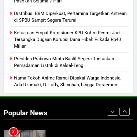
Pasokan Selama 7 Hari
8
Distribusi BBM Diperkuat, Pertamina Targetkan Antrean
Kebakaran Hebat Ludeskan
di SPBU Sampit Segera Terurai
Permukiman di Pasar Besar
Ketua dan Empat Komisioner KPU Kotim Resmi Jadi
Palangka Raya, Diduga Sengaja
HUKUM DAN KRIMINAL
Tersangka Dugaan Korupsi Dana Hibah Pilkada Rp40
Dibakar Penghuninya
Miliar
1
Sistem Listrik Kalselteng Masih
Presiden Prabowo Minta Bahlil Segera Tuntaskan
Pemadaman Listrik di Kalsel-Teng
Siaga, PLN Batasi Pasokan Selama
7 Hari
ECONOMY
Nama Tokoh Anime Ramai Dipakai Warga Indonesia,
Ada Uzumaki, D. Luffy, Shinchan, hingga Doraemon
2
Distribusi BBM Diperkuat,
Pertamina Targetkan Antrean di
Popular News
SPBU Sampit Segera Terurai
ECONOMY
3