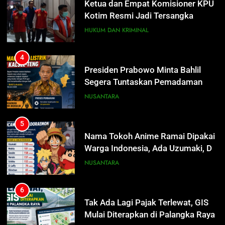
Ketua dan Empat Komisioner KPU
Kotim Resmi Jadi Tersangka
Dugaan Korupsi Dana Hibah
HUKUM DAN KRIMINAL
Pilkada Rp40 Miliar
4
Presiden Prabowo Minta Bahlil
Segera Tuntaskan Pemadaman
Listrik di Kalsel-Teng
NUSANTARA
5
Nama Tokoh Anime Ramai Dipakai
Warga Indonesia, Ada Uzumaki, D.
Luffy, Shinchan, hingga Doraemon
NUSANTARA
6
Tak Ada Lagi Pajak Terlewat, GIS
5
Mulai Diterapkan di Palangka Raya
Nama Tokoh Anime Ramai Dipakai