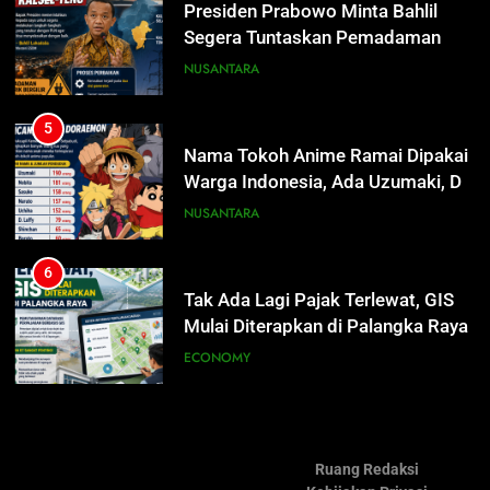
Warga Indonesia, Ada Uzumaki, D.
Presiden Prabowo Minta Bahlil
Luffy, Shinchan, hingga Doraemon
Segera Tuntaskan Pemadaman
NUSANTARA
Listrik di Kalsel-Teng
NUSANTARA
6
Tak Ada Lagi Pajak Terlewat, GIS
5
Mulai Diterapkan di Palangka Raya
Nama Tokoh Anime Ramai Dipakai
Warga Indonesia, Ada Uzumaki, D.
ECONOMY
Luffy, Shinchan, hingga Doraemon
NUSANTARA
7
Manajemen FEB UPR Cetak
6
Lulusan Siap Kerja Melalui
Tak Ada Lagi Pajak Terlewat, GIS
Program Magang Berdampak
Mulai Diterapkan di Palangka Raya
ECONOMY
ECONOMY
8
Kebakaran Hebat Ludeskan
7
Permukiman di Pasar Besar
Manajemen FEB UPR Cetak
Palangka Raya, Diduga Sengaja
Ruang Redaksi
Lulusan Siap Kerja Melalui
HUKUM DAN KRIMINAL