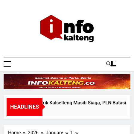
Skip
to
content
Infokalteng
Ruang Informasi Kalimantan Tengah
Sistem Listrik Kalselteng Masih Siaga, PLN Batasi Pasok
HEADLINES
1 Minute Ago
Home
2026
January
1