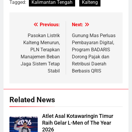
Tagged:
Kalimantan Tengah
Kalteng
Previous:
Next:
Post
navigation
Pasokan Listrik
Gunung Mas Perluas
Kalteng Menurun,
Pembayaran Digital,
PLN Terapkan
Program BADARIS
Manajemen Beban
Dorong Pajak dan
Jaga Sistem Tetap
Retribusi Daerah
Stabil
Berbasis QRIS
Related News
Atlet Asal Kotawaringin Timur
Raih Gelar L-Men of The Year
2026