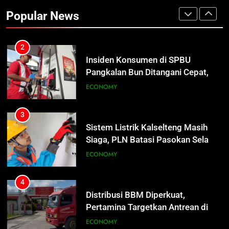
Pangkalan Bun Ditangani Cepat,
Popular News
Pertamina Pastikan Pelayanan
ECONOMY
Tetap Jalan
3
Sistem Listrik Kalselteng Masih
Siaga, PLN Batasi Pasokan Selama
7 Hari
ECONOMY
4
Distribusi BBM Diperkuat,
Pertamina Targetkan Antrean di
SPBU Sampit Segera Terurai
ECONOMY
5
Ketua dan Empat Komisioner KPU
Kotim Resmi Jadi Tersangka
Dugaan Korupsi Dana Hibah
HUKUM DAN KRIMINAL