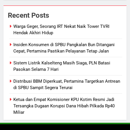
7
Nama Tokoh Anime Ramai Dipakai
Recent Posts
Warga Indonesia, Ada Uzumaki, D.
Luffy, Shinchan, hingga Doraemon
NUSANTARA
Warga Geger, Seorang IRT Nekat Naik Tower TVRI
Hendak Akhiri Hidup
8
Insiden Konsumen di SPBU Pangkalan Bun Ditangani
Tak Ada Lagi Pajak Terlewat, GIS
Cepat, Pertamina Pastikan Pelayanan Tetap Jalan
Mulai Diterapkan di Palangka Raya
Sistem Listrik Kalselteng Masih Siaga, PLN Batasi
ECONOMY
Pasokan Selama 7 Hari
1
Distribusi BBM Diperkuat, Pertamina Targetkan Antrean
Warga Geger, Seorang IRT Nekat
di SPBU Sampit Segera Terurai
Naik Tower TVRI Hendak Akhiri
Ketua dan Empat Komisioner KPU Kotim Resmi Jadi
Hidup
REGION
Tersangka Dugaan Korupsi Dana Hibah Pilkada Rp40
Miliar
2
Insiden Konsumen di SPBU