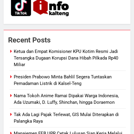
Badut Jalanan, Sebut Mulai
Meresahkan Pengendara
REGION
VIRAL
8
Suara Bising Berujung Penindakan,
Recent Posts
Polsek Rakumpit Amankan Motor
Berknalpot Brong
Ketua dan Empat Komisioner KPU Kotim Resmi Jadi
HUKUM DAN KRIMINAL
Tersangka Dugaan Korupsi Dana Hibah Pilkada Rp40
Miliar
1
Ketua dan Empat Komisioner KPU
Presiden Prabowo Minta Bahlil Segera Tuntaskan
Kotim Resmi Jadi Tersangka
Pemadaman Listrik di Kalsel-Teng
Dugaan Korupsi Dana Hibah
HUKUM DAN KRIMINAL
Nama Tokoh Anime Ramai Dipakai Warga Indonesia,
Pilkada Rp40 Miliar
Ada Uzumaki, D. Luffy, Shinchan, hingga Doraemon
2
Tak Ada Lagi Pajak Terlewat, GIS Mulai Diterapkan di
Presiden Prabowo Minta Bahlil
Palangka Raya
Segera Tuntaskan Pemadaman
Listrik di Kalsel-Teng
NUSANTARA
Manajemen FEB UPR Cetak Lulusan Siap Kerja Melalui