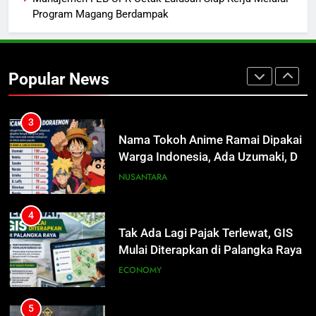
Program Magang Berdampak
3
Nama Tokoh Anime Ramai Dipakai
Warga Indonesia, Ada Uzumaki, D.
Popular News
Luffy, Shinchan, hingga Doraemon
NUSANTARA
4
Tak Ada Lagi Pajak Terlewat, GIS
Mulai Diterapkan di Palangka Raya
ECONOMY
5
Manajemen FEB UPR Cetak
Lulusan Siap Kerja Melalui
Program Magang Berdampak
ECONOMY
6