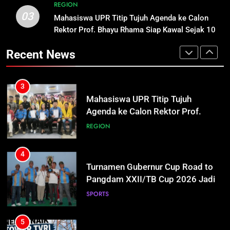
REGION
03
3
Mahasiswa UPR Titip Tujuh Agenda ke Calon
2
Mahasiswa UPR Titip Tujuh
Rektor Prof. Bhayu Rhama Siap Kawal Sejak 100
Orangutan Muncul di Tengah Kota
Agenda ke Calon Rektor Prof.
Hari Pertama
Kasongan
Recent News
Bhayu Rhama Siap Kawal Sejak
REGION
REGION
100 Hari Pertama
4
3
Turnamen Gubernur Cup Road to
Mahasiswa UPR Titip Tujuh
Pangdam XXII/TB Cup 2026 Jadi
Agenda ke Calon Rektor Prof.
Wadah Kembangkan Talenta Muda
Bhayu Rhama Siap Kawal Sejak
SPORTS
REGION
100 Hari Pertama
5
4
Warga Geger, Seorang IRT Nekat
Turnamen Gubernur Cup Road to
Naik Tower TVRI Hendak Akhiri
Pangdam XXII/TB Cup 2026 Jadi
Hidup
Wadah Kembangkan Talenta Muda
REGION
SPORTS
6
5