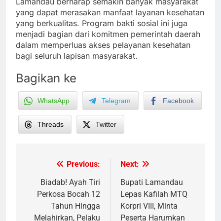
Lamandau berharap semakin banyak masyarakat
yang dapat merasakan manfaat layanan kesehatan
yang berkualitas. Program bakti sosial ini juga
menjadi bagian dari komitmen pemerintah daerah
dalam memperluas akses pelayanan kesehatan
bagi seluruh lapisan masyarakat.
Bagikan ke
WhatsApp
Telegram
Facebook
Threads
Twitter
Previous:
Next:
Post
navigation
Biadab! Ayah Tiri
Bupati Lamandau
Perkosa Bocah 12
Lepas Kafilah MTQ
Tahun Hingga
Korpri VIII, Minta
Melahirkan, Pelaku
Peserta Harumkan