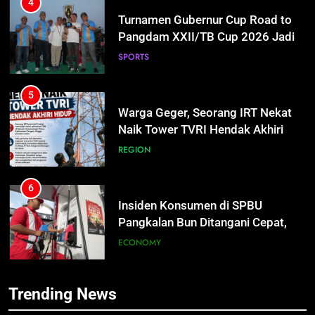
4
Turnamen Gubernur Cup Road to
Pangdam XXII/TB Cup 2026 Jadi
Wadah Kembangkan Talenta Muda
SPORTS
5
Warga Geger, Seorang IRT Nekat
Naik Tower TVRI Hendak Akhiri
Hidup
REGION
6
5
Insiden Konsumen di SPBU
Warga Geger, Seorang IRT Nekat
Pangkalan Bun Ditangani Cepat,
Naik Tower TVRI Hendak Akhiri
Pertamina Pastikan Pelayanan
Hidup
ECONOMY
REGION
Tetap Jalan
7
6
Trending News
Sistem Listrik Kalselteng Masih
Insiden Konsumen di SPBU