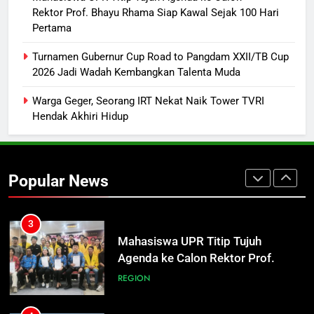
ECONOMY
Rektor Prof. Bhayu Rhama Siap Kawal Sejak 100 Hari
Pertama
1
Hilang Sehari, Korban Tenggelam
Turnamen Gubernur Cup Road to Pangdam XXII/TB Cup
2026 Jadi Wadah Kembangkan Talenta Muda
di Pelabuhan Rambang Ditemukan
Mengapung
REGION
Warga Geger, Seorang IRT Nekat Naik Tower TVRI
Hendak Akhiri Hidup
2
Orangutan Muncul di Tengah Kota
Kasongan
Popular News
REGION
3
Mahasiswa UPR Titip Tujuh
Agenda ke Calon Rektor Prof.
Bhayu Rhama Siap Kawal Sejak
REGION
100 Hari Pertama