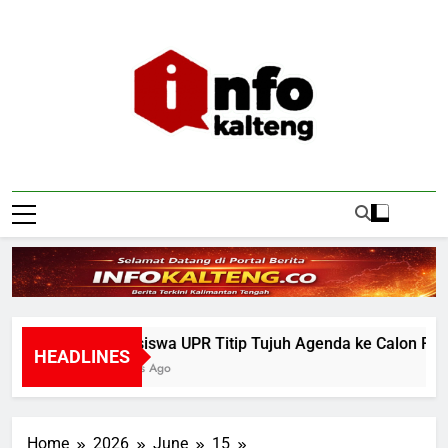
Skip
to
content
Infokalteng
Ruang Informasi Kalimantan Tengah
Mahasiswa UPR Titip Tujuh Agenda ke Calon Rektor 
HEADLINES
10 Hours Ago
Home
2026
June
15