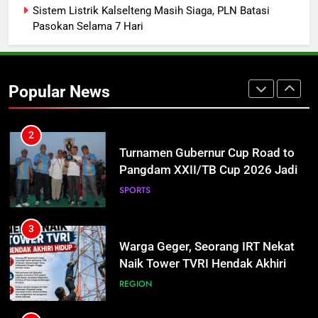
REGION
Sistem Listrik Kalselteng Masih Siaga, PLN Batasi
100 Hari Pertama
Pasokan Selama 7 Hari
2
Turnamen Gubernur Cup Road to
Pangdam XXII/TB Cup 2026 Jadi
Popular News
Wadah Kembangkan Talenta Muda
SPORTS
3
Warga Geger, Seorang IRT Nekat
Naik Tower TVRI Hendak Akhiri
Hidup
REGION
4
Insiden Konsumen di SPBU
Pangkalan Bun Ditangani Cepat,
Pertamina Pastikan Pelayanan
ECONOMY
Tetap Jalan