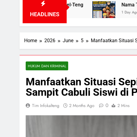
ik di Kalsel-Teng
Nama Tokoh Anime Ramai Di
1 Day Ago
HEADLINES
Home
2026
June
5
Manfaatkan Situasi 
HUKUM DAN KRIMINAL
Manfaatkan Situasi Sep
Sampit Cabuli Siswi di 
0
Tim Infokalteng
2 Months Ago
2 Mins