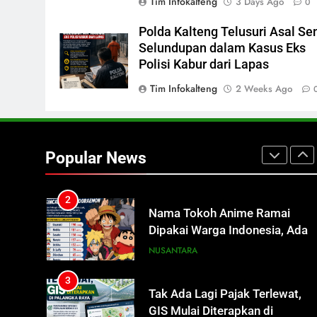
Tim Infokalteng
3 Days Ago
0
Rp15 Ribu per Liter
REGION
Polda Kalteng Telusuri Asal Se
1
Selundupan dalam Kasus Eks
Presiden Prabowo Minta Bahlil
Polisi Kabur dari Lapas
Segera Tuntaskan Pemadaman
Listrik di Kalsel-Teng
Tim Infokalteng
2 Weeks Ago
NUSANTARA
2
Nama Tokoh Anime Ramai
Dipakai Warga Indonesia, Ada
Popular News
Uzumaki, D. Luffy, Shinchan,
NUSANTARA
hingga Doraemon
3
Tak Ada Lagi Pajak Terlewat,
GIS Mulai Diterapkan di
Palangka Raya
ECONOMY
4
Manajemen FEB UPR Cetak
Lulusan Siap Kerja Melalui