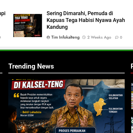
npi
Sering Dimarahi, Pemuda di
Kapuas Tega Habisi Nyawa Ayah
Kandung
Tim Infokalteng
2 Weeks Ago
0
0
Trending News