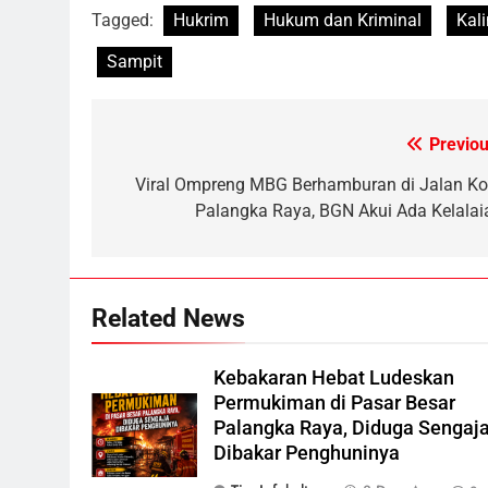
Tagged:
Hukrim
Hukum dan Kriminal
Kal
5
Sampit
Kebakaran Hebat Ludeskan
Permukiman di Pasar Besar
Palangka Raya, Diduga Sengaja
HUKUM DAN KRIMINAL
Previou
Post
Dibakar Penghuninya
6
navigation
Viral Ompreng MBG Berhamburan di Jalan Ko
Mantan Wakil Wali Kota
Palangka Raya, BGN Akui Ada Kelalai
Keluhkan Badut Jalanan, Sebut
Mulai Meresahkan Pengendara
REGION
VIRAL
7
Related News
Suara Bising Berujung
Penindakan, Polsek Rakumpit
Amankan Motor Berknalpot
HUKUM DAN KRIMINAL
Kebakaran Hebat Ludeskan
Brong
Permukiman di Pasar Besar
8
Palangka Raya, Diduga Sengaj
Harga Pertalite Subsidi Eceran
Dibakar Penghuninya
di Lamandau Masih Tembus