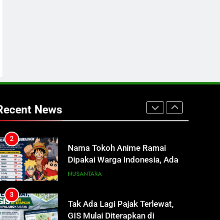
Rp15 Ribu per Liter
REGION
1
Presiden Prabowo Minta Bahlil
Segera Tuntaskan Pemadaman
Listrik di Kalsel-Teng
NUSANTARA
2
Nama Tokoh Anime Ramai
Dipakai Warga Indonesia, Ada
Recent News
Uzumaki, D. Luffy, Shinchan,
NUSANTARA
hingga Doraemon
3
Tak Ada Lagi Pajak Terlewat,
GIS Mulai Diterapkan di
Palangka Raya
ECONOMY
4
Manajemen FEB UPR Cetak
Lulusan Siap Kerja Melalui