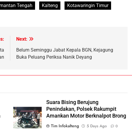
imantan Tengah
Kalteng
Kotawaringin Timur
s:
Next:
ta
Belum Seminggu Jabat Kepala BGN, Kejagung
an
Buka Peluang Periksa Nanik Deyang
Suara Bising Berujung
Penindakan, Polsek Rakumpit
a
Amankan Motor Berknalpot Brong
Tim Infokalteng
5 Days Ago
0