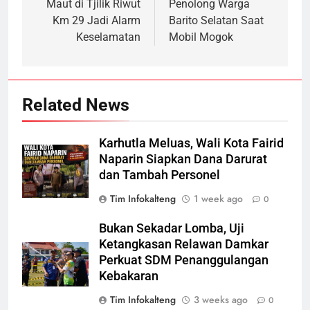
Maut di Tjilik Riwut
Penolong Warga
Km 29 Jadi Alarm
Barito Selatan Saat
Keselamatan
Mobil Mogok
Related News
Karhutla Meluas, Wali Kota Fairid
Naparin Siapkan Dana Darurat
dan Tambah Personel
Tim Infokalteng
1 week ago
0
Bukan Sekadar Lomba, Uji
Ketangkasan Relawan Damkar
Perkuat SDM Penanggulangan
Kebakaran
Tim Infokalteng
3 weeks ago
0