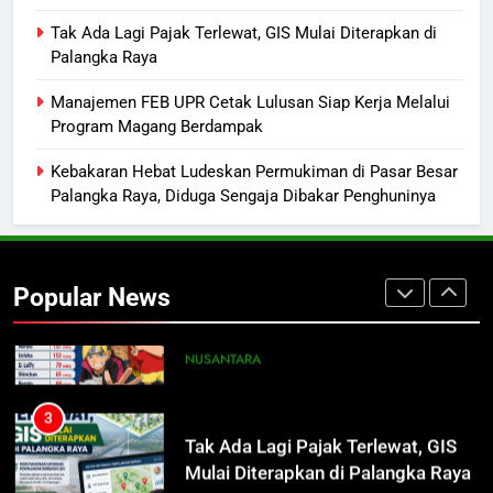
Ribu per Liter
REGION
Tak Ada Lagi Pajak Terlewat, GIS Mulai Diterapkan di
Palangka Raya
1
Presiden Prabowo Minta Bahlil
Manajemen FEB UPR Cetak Lulusan Siap Kerja Melalui
Program Magang Berdampak
Segera Tuntaskan Pemadaman
Listrik di Kalsel-Teng
NUSANTARA
Kebakaran Hebat Ludeskan Permukiman di Pasar Besar
Palangka Raya, Diduga Sengaja Dibakar Penghuninya
2
Nama Tokoh Anime Ramai Dipakai
Warga Indonesia, Ada Uzumaki, D.
Popular News
Luffy, Shinchan, hingga Doraemon
NUSANTARA
3
Tak Ada Lagi Pajak Terlewat, GIS
Mulai Diterapkan di Palangka Raya
ECONOMY