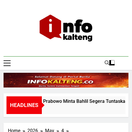
Skip
to
content
Infokalteng
Ruang Informasi Kalimantan Tengah
Presiden Prabowo Minta Bahlil Segera Tuntaskan Pemad
HEADLINES
1 Day Ago
Home
2026
May
4