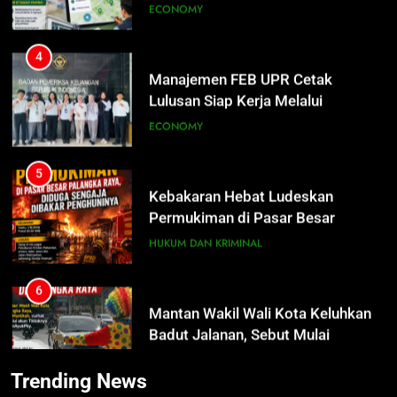
4
Manajemen FEB UPR Cetak
Lulusan Siap Kerja Melalui
Program Magang Berdampak
ECONOMY
5
Kebakaran Hebat Ludeskan
Permukiman di Pasar Besar
Palangka Raya, Diduga Sengaja
HUKUM DAN KRIMINAL
Dibakar Penghuninya
6
Mantan Wakil Wali Kota Keluhkan
5
Badut Jalanan, Sebut Mulai
Kebakaran Hebat Ludeskan
Meresahkan Pengendara
Permukiman di Pasar Besar
REGION
VIRAL
Palangka Raya, Diduga Sengaja
HUKUM DAN KRIMINAL
Dibakar Penghuninya
7
Trending News
Suara Bising Berujung Penindakan,
6