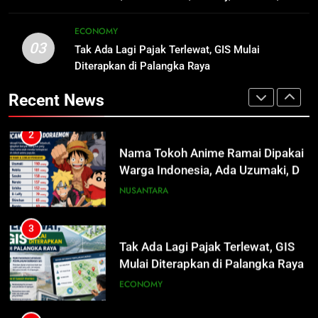
Listrik di Kalsel-Teng
NUSANTARA
hingga Doraemon
3
ECONOMY
03
Tak Ada Lagi Pajak Terlewat, GIS
Tak Ada Lagi Pajak Terlewat, GIS Mulai
2
Mulai Diterapkan di Palangka Raya
Diterapkan di Palangka Raya
Nama Tokoh Anime Ramai Dipakai
Warga Indonesia, Ada Uzumaki, D.
ECONOMY
Recent News
Luffy, Shinchan, hingga Doraemon
NUSANTARA
4
Manajemen FEB UPR Cetak
3
Lulusan Siap Kerja Melalui
Tak Ada Lagi Pajak Terlewat, GIS
Program Magang Berdampak
Mulai Diterapkan di Palangka Raya
ECONOMY
ECONOMY
5
Kebakaran Hebat Ludeskan
4
Permukiman di Pasar Besar
Manajemen FEB UPR Cetak
Palangka Raya, Diduga Sengaja
Lulusan Siap Kerja Melalui
HUKUM DAN KRIMINAL
Dibakar Penghuninya
Program Magang Berdampak
ECONOMY
6