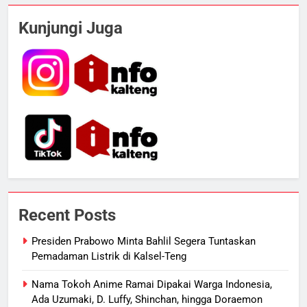
Kebakaran Hebat Ludeskan
Kunjungi Juga
Permukiman di Pasar Besar
Palangka Raya, Diduga Sengaja
HUKUM DAN KRIMINAL
Dibakar Penghuninya
6
Mantan Wakil Wali Kota Keluhkan
Badut Jalanan, Sebut Mulai
Meresahkan Pengendara
REGION
VIRAL
7
Suara Bising Berujung Penindakan,
Polsek Rakumpit Amankan Motor
Recent Posts
Berknalpot Brong
HUKUM DAN KRIMINAL
Presiden Prabowo Minta Bahlil Segera Tuntaskan
Pemadaman Listrik di Kalsel-Teng
8
Harga Pertalite Subsidi Eceran di
Nama Tokoh Anime Ramai Dipakai Warga Indonesia,
Lamandau Masih Tembus Rp15
Ada Uzumaki, D. Luffy, Shinchan, hingga Doraemon