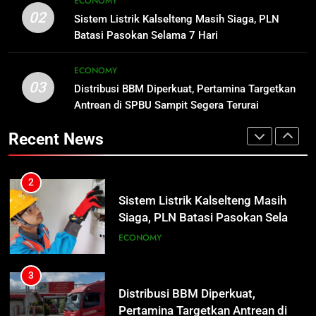
ECONOMY
Insiden Konsumen di SPBU
02
7 Hari
Sistem Listrik Kalselteng Masih Siaga, PLN
ECONOMY
Pangkalan Bun Ditangani Cepat,
Batasi Pasokan Selama 7 Hari
Pertamina Pastikan Pelayanan
ECONOMY
3
Tetap Jalan
ECONOMY
Distribusi BBM Diperkuat,
03
Distribusi BBM Diperkuat, Pertamina Targetkan
2
Pertamina Targetkan Antrean di
Antrean di SPBU Sampit Segera Terurai
Sistem Listrik Kalselteng Masih
SPBU Sampit Segera Terurai
ECONOMY
Siaga, PLN Batasi Pasokan Selama
Recent News
7 Hari
ECONOMY
4
Ketua dan Empat Komisioner KPU
3
Kotim Resmi Jadi Tersangka
Distribusi BBM Diperkuat,
Dugaan Korupsi Dana Hibah
HUKUM DAN KRIMINAL
Pertamina Targetkan Antrean di
Pilkada Rp40 Miliar
SPBU Sampit Segera Terurai
ECONOMY
5
Presiden Prabowo Minta Bahlil
4
Segera Tuntaskan Pemadaman
Ketua dan Empat Komisioner KPU
Listrik di Kalsel-Teng
NUSANTARA
Kotim Resmi Jadi Tersangka