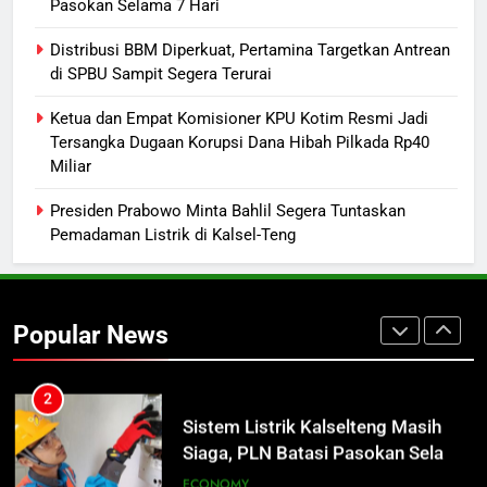
Pasokan Selama 7 Hari
Lulusan Siap Kerja Melalui
Distribusi BBM Diperkuat, Pertamina Targetkan Antrean
Program Magang Berdampak
ECONOMY
di SPBU Sampit Segera Terurai
1
Ketua dan Empat Komisioner KPU Kotim Resmi Jadi
Insiden Konsumen di SPBU
Tersangka Dugaan Korupsi Dana Hibah Pilkada Rp40
Miliar
Pangkalan Bun Ditangani Cepat,
Pertamina Pastikan Pelayanan
ECONOMY
Presiden Prabowo Minta Bahlil Segera Tuntaskan
Tetap Jalan
Pemadaman Listrik di Kalsel-Teng
2
Sistem Listrik Kalselteng Masih
Siaga, PLN Batasi Pasokan Selama
Popular News
7 Hari
ECONOMY
3
Distribusi BBM Diperkuat,
Pertamina Targetkan Antrean di
SPBU Sampit Segera Terurai
ECONOMY