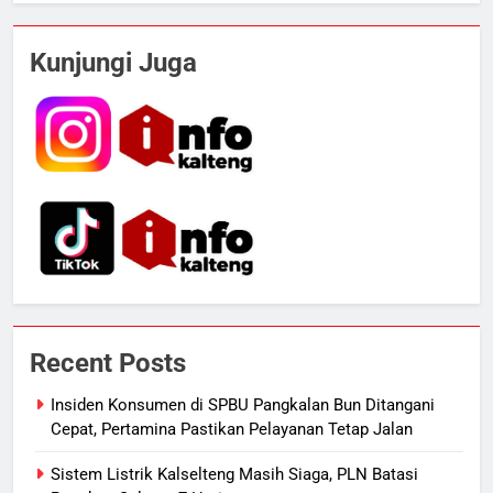
5
Presiden Prabowo Minta Bahlil
Kunjungi Juga
Segera Tuntaskan Pemadaman
Listrik di Kalsel-Teng
NUSANTARA
6
Nama Tokoh Anime Ramai Dipakai
Warga Indonesia, Ada Uzumaki, D.
Luffy, Shinchan, hingga Doraemon
NUSANTARA
7
Tak Ada Lagi Pajak Terlewat, GIS
Recent Posts
Mulai Diterapkan di Palangka Raya
ECONOMY
Insiden Konsumen di SPBU Pangkalan Bun Ditangani
Cepat, Pertamina Pastikan Pelayanan Tetap Jalan
8
Sistem Listrik Kalselteng Masih Siaga, PLN Batasi
Manajemen FEB UPR Cetak