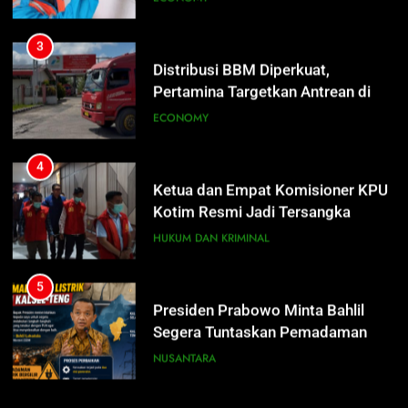
4
Ketua dan Empat Komisioner KPU
Kotim Resmi Jadi Tersangka
Dugaan Korupsi Dana Hibah
HUKUM DAN KRIMINAL
Pilkada Rp40 Miliar
5
Presiden Prabowo Minta Bahlil
Segera Tuntaskan Pemadaman
Listrik di Kalsel-Teng
NUSANTARA
6
Nama Tokoh Anime Ramai Dipakai
5
Warga Indonesia, Ada Uzumaki, D.
Presiden Prabowo Minta Bahlil
Luffy, Shinchan, hingga Doraemon
NUSANTARA
Segera Tuntaskan Pemadaman
Listrik di Kalsel-Teng
NUSANTARA